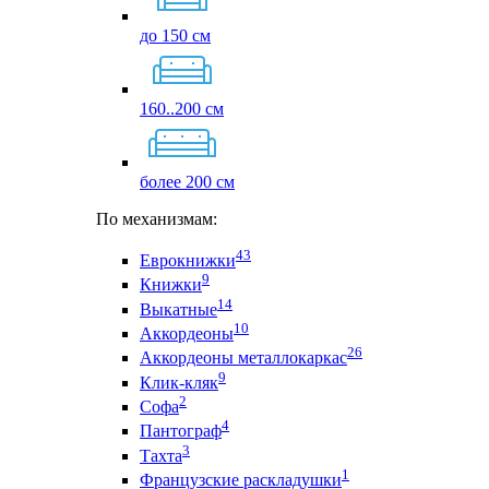
до 150 см
160..200 см
более 200 см
По механизмам:
43
Еврокнижки
9
Книжки
14
Выкатные
10
Аккордеоны
26
Аккордеоны металлокаркас
9
Клик-кляк
2
Софа
4
Пантограф
3
Тахта
1
Французские раскладушки