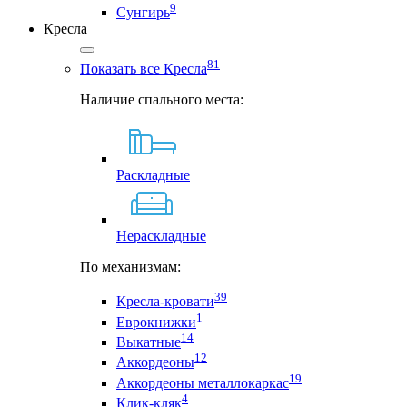
9
Сунгирь
Кресла
81
Показать все Кресла
Наличие спального места:
Раскладные
Нераскладные
По механизмам:
39
Кресла-кровати
1
Еврокнижки
14
Выкатные
12
Аккордеоны
19
Аккордеоны металлокаркас
4
Клик-кляк