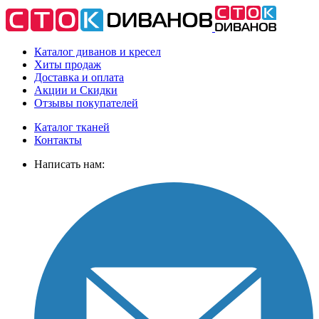
Каталог диванов и кресел
Хиты
продаж
Доставка
и оплата
Акции
и Скидки
Отзывы
покупателей
Каталог тканей
Контакты
Написать нам: