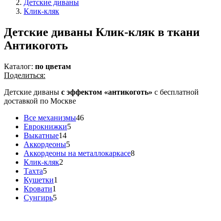
Детские диваны
Клик-кляк
Детские диваны Клик-кляк в ткани
Антикоготь
Каталог:
по цветам
Поделиться:
Детские диваны
с эффектом «антикоготь»
с бесплатной
доставкой по Москве
Все механизмы
46
Еврокнижки
5
Выкатные
14
Аккордеоны
5
Аккордеоны на металлокаркасе
8
Клик-кляк
2
Тахта
5
Кушетки
1
Кровати
1
Сунгирь
5