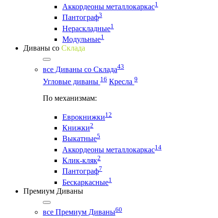
1
Аккордеоны металлокаркас
3
Пантограф
1
Нераскладные
1
Модульные
Диваны со
Склада
43
все Диваны со Склада
16
9
Угловые диваны
Кресла
По механизмам:
12
Еврокнижки
2
Книжки
5
Выкатные
14
Аккордеоны металлокаркас
2
Клик-кляк
7
Пантограф
1
Бескаркасные
Премиум Диваны
60
все Премиум Диваны