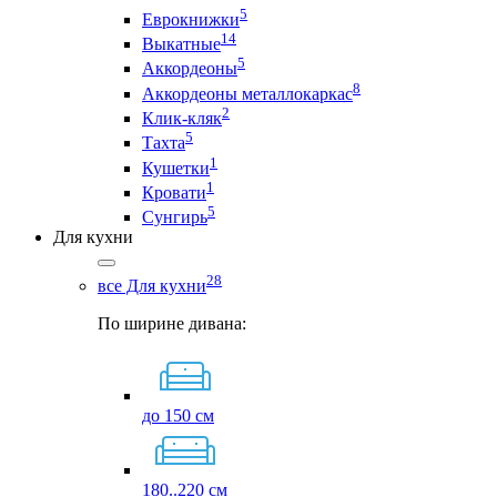
5
Еврокнижки
14
Выкатные
5
Аккордеоны
8
Аккордеоны металлокаркас
2
Клик-кляк
5
Тахта
1
Кушетки
1
Кровати
5
Сунгирь
Для кухни
28
все Для кухни
По ширине дивана:
до 150 см
180..220 см