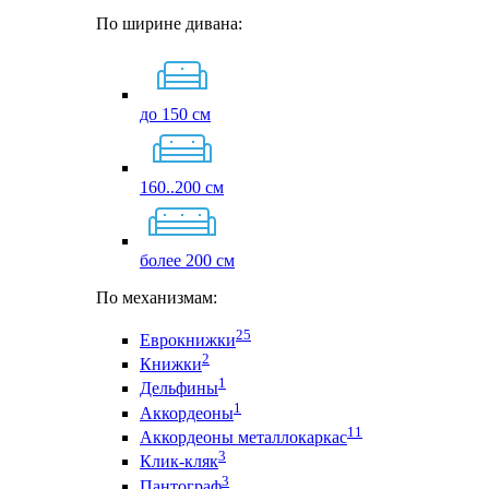
По ширине дивана:
до 150 см
160..200 см
более 200 см
По механизмам:
25
Еврокнижки
2
Книжки
1
Дельфины
1
Аккордеоны
11
Аккордеоны металлокаркас
3
Клик-кляк
3
Пантограф