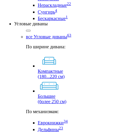
22
Нераскладные
4
Сунгирь
1
Бескаркасные
Угловые диваны
63
все Угловые диваны
По ширине дивана:
Компактные
(180...220 см)
Большие
(более 250 см)
По механизмам:
34
Еврокнижки
23
Дельфины