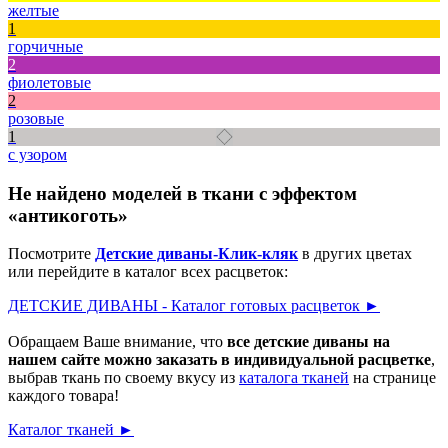
желтые
1
горчичные
2
фиолетовые
2
розовые
1
с узором
Не найдено моделей в ткани с эффектом
«антикоготь»
Посмотрите
Детские диваны-Клик-кляк
в других цветах
или перейдите в каталог всех расцветок:
ДЕТСКИЕ ДИВАНЫ - Каталог готовых расцветок ►
Обращаем Ваше внимание, что
все детские диваны на
нашем сайте можно заказать в индивидуальной расцветке
,
выбрав ткань по своему вкусу из
каталога тканей
на странице
каждого товара!
Каталог тканей ►