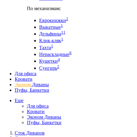
По механизмам:
2
Еврокнижки
1
Выкатные
11
Дельфины
1
Клик-кляк
1
Тахта
6
Нераскладные
4
Кушетки
2
Сунгирь
Для офиса
Кровати
Эконом
Диваны
Пуфы, Банкетки
Еще
Для офиса
Кровати
Эконом Диваны
Пуфы, Банкетки
Сток Диванов