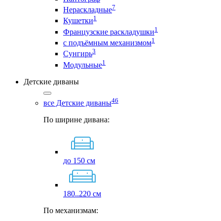
7
Нераскладные
1
Кушетки
1
Французские раскладушки
1
с подъёмным механизмом
3
Сунгирь
1
Модульные
Детские диваны
46
все Детские диваны
По ширине дивана:
до 150 см
180..220 см
По механизмам: