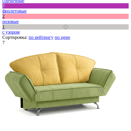
горчичные
2
фиолетовые
2
розовые
1
с узором
Сортировка:
по рейтингу
по цене
7