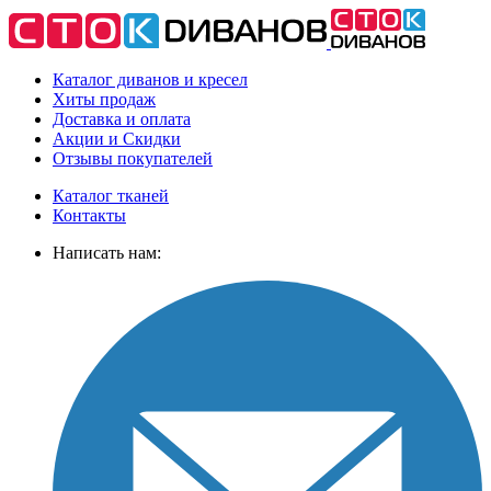
Каталог диванов и кресел
Хиты
продаж
Доставка
и оплата
Акции
и Скидки
Отзывы
покупателей
Каталог тканей
Контакты
Написать нам: