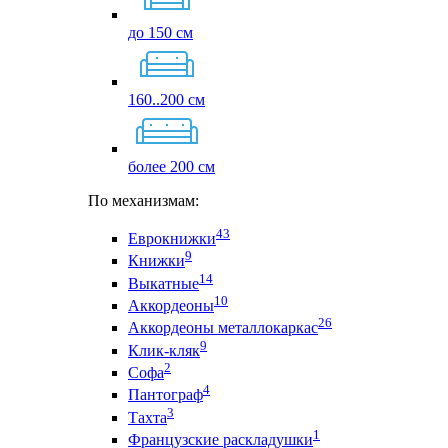
до 150 см
160..200 см
более 200 см
По механизмам:
43
Еврокнижки
9
Книжки
14
Выкатные
10
Аккордеоны
26
Аккордеоны металлокаркас
9
Клик-кляк
2
Софа
4
Пантограф
3
Тахта
1
Французские раскладушки