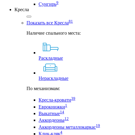
9
Сунгирь
Кресла
81
Показать все Кресла
Наличие спального места:
Раскладные
Нераскладные
По механизмам:
39
Кресла-кровати
1
Еврокнижки
14
Выкатные
12
Аккордеоны
19
Аккордеоны металлокаркас
4
Клик-кляк