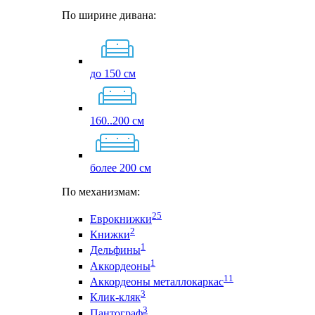
По ширине дивана:
до 150 см
160..200 см
более 200 см
По механизмам:
25
Еврокнижки
2
Книжки
1
Дельфины
1
Аккордеоны
11
Аккордеоны металлокаркас
3
Клик-кляк
3
Пантограф