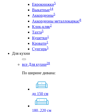
5
Еврокнижки
14
Выкатные
5
Аккордеоны
8
Аккордеоны металлокаркас
2
Клик-кляк
5
Тахта
1
Кушетки
1
Кровати
5
Сунгирь
Для кухни
28
все Для кухни
По ширине дивана:
до 150 см
180..220 см