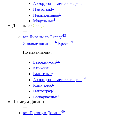
1
Аккордеоны металлокаркас
3
Пантограф
1
Нераскладные
1
Модульные
Диваны со
Склада
43
все Диваны со Склада
16
9
Угловые диваны
Кресла
По механизмам:
12
Еврокнижки
2
Книжки
5
Выкатные
14
Аккордеоны металлокаркас
2
Клик-кляк
7
Пантограф
1
Бескаркасные
Премиум Диваны
60
все Премиум Диваны