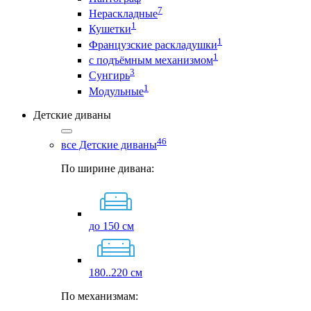
7
Нераскладные
1
Кушетки
1
Французские раскладушки
1
с подъёмным механизмом
3
Сунгирь
1
Модульные
Детские диваны
46
все Детские диваны
По ширине дивана:
до 150 см
180..220 см
По механизмам: