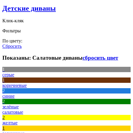
Детские диваны
Клик-кляк
Фильтры
По цвету:
Сбросить
Показаны:
Салатовые диваны
сбросить цвет
1
серые
1
коричневые
2
синие
2
зелёные
салатовые
2
желтые
1