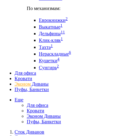
По механизмам:
2
Еврокнижки
1
Выкатные
11
Дельфины
1
Клик-кляк
1
Тахта
6
Нераскладные
4
Кушетки
2
Сунгирь
Для офиса
Кровати
Эконом
Диваны
Пуфы, Банкетки
Еще
Для офиса
Кровати
Эконом Диваны
Пуфы, Банкетки
Сток Диванов