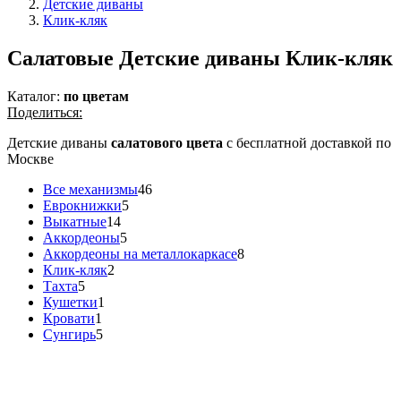
Детские диваны
Клик-кляк
Салатовые Детские диваны Клик-кляк
Каталог:
по цветам
Поделиться:
Детские диваны
салатового цвета
с бесплатной доставкой по
Москве
Все механизмы
46
Еврокнижки
5
Выкатные
14
Аккордеоны
5
Аккордеоны на металлокаркасе
8
Клик-кляк
2
Тахта
5
Кушетки
1
Кровати
1
Сунгирь
5