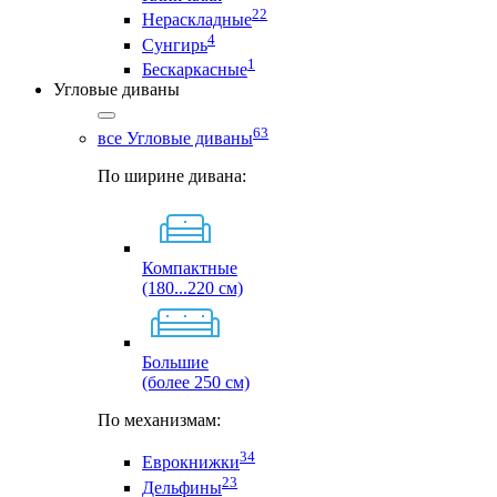
22
Нераскладные
4
Сунгирь
1
Бескаркасные
Угловые диваны
63
все Угловые диваны
По ширине дивана:
Компактные
(180...220 см)
Большие
(более 250 см)
По механизмам:
34
Еврокнижки
23
Дельфины