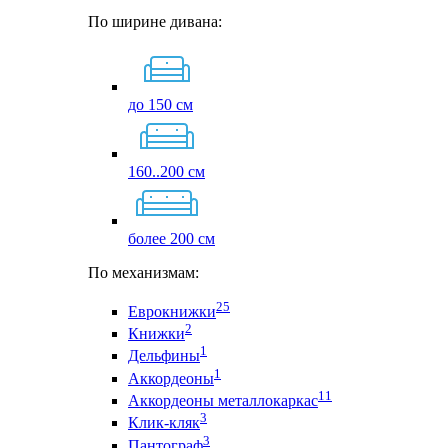
По ширине дивана:
до 150 см
160..200 см
более 200 см
По механизмам:
25
Еврокнижки
2
Книжки
1
Дельфины
1
Аккордеоны
11
Аккордеоны металлокаркас
3
Клик-кляк
3
Пантограф