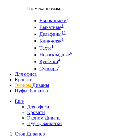
По механизмам:
2
Еврокнижки
1
Выкатные
11
Дельфины
1
Клик-кляк
1
Тахта
6
Нераскладные
4
Кушетки
2
Сунгирь
Для офиса
Кровати
Эконом
Диваны
Пуфы, Банкетки
Еще
Для офиса
Кровати
Эконом Диваны
Пуфы, Банкетки
Сток Диванов