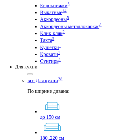
5
Еврокнижки
14
Выкатные
5
Аккордеоны
8
Аккордеоны металлокаркас
2
Клик-кляк
5
Тахта
1
Кушетки
1
Кровати
5
Сунгирь
Для кухни
28
все Для кухни
По ширине дивана:
до 150 см
180..220 см