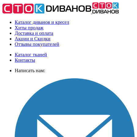
Каталог диванов и кресел
Хиты
продаж
Доставка
и оплата
Акции
и Скидки
Отзывы
покупателей
Каталог тканей
Контакты
Написать нам: