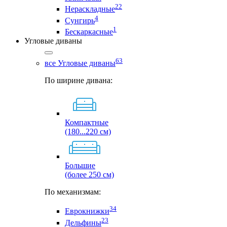
22
Нераскладные
4
Сунгирь
1
Бескаркасные
Угловые диваны
63
все Угловые диваны
По ширине дивана:
Компактные
(180...220 см)
Большие
(более 250 см)
По механизмам:
34
Еврокнижки
23
Дельфины