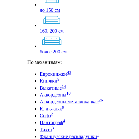
до 150 см
160..200 см
более 200 см
По механизмам:
43
Еврокнижки
9
Книжки
14
Выкатные
10
Аккордеоны
26
Аккордеоны металлокаркас
9
Клик-кляк
2
Софа
4
Пантограф
3
Тахта
1
Французские раскладушки