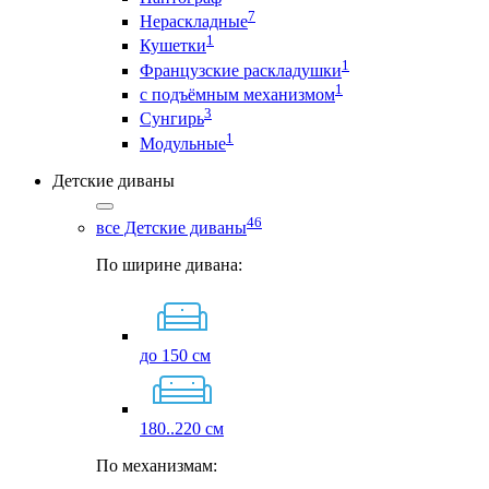
7
Нераскладные
1
Кушетки
1
Французские раскладушки
1
с подъёмным механизмом
3
Сунгирь
1
Модульные
Детские диваны
46
все Детские диваны
По ширине дивана:
до 150 см
180..220 см
По механизмам: