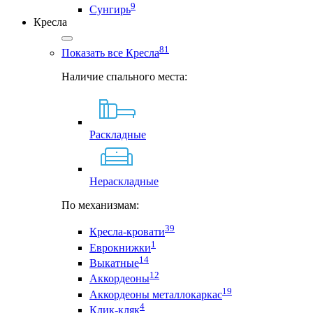
9
Сунгирь
Кресла
81
Показать все Кресла
Наличие спального места:
Раскладные
Нераскладные
По механизмам:
39
Кресла-кровати
1
Еврокнижки
14
Выкатные
12
Аккордеоны
19
Аккордеоны металлокаркас
4
Клик-кляк