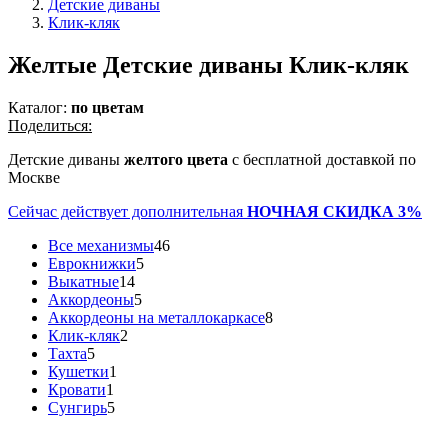
Детские диваны
Клик-кляк
Желтые Детские диваны Клик-кляк
Каталог:
по цветам
Поделиться:
Детские диваны
желтого цвета
с бесплатной доставкой по
Москве
Сейчас действует дополнительная
НОЧНАЯ СКИДКА 3%
Все механизмы
46
Еврокнижки
5
Выкатные
14
Аккордеоны
5
Аккордеоны на металлокаркасе
8
Клик-кляк
2
Тахта
5
Кушетки
1
Кровати
1
Сунгирь
5