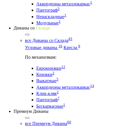
1
Аккордеоны металлокаркас
3
Пантограф
1
Нераскладные
1
Модульные
Диваны со
Склада
43
все Диваны со Склада
16
9
Угловые диваны
Кресла
По механизмам:
12
Еврокнижки
2
Книжки
5
Выкатные
14
Аккордеоны металлокаркас
2
Клик-кляк
7
Пантограф
1
Бескаркасные
Премиум Диваны
60
все Премиум Диваны