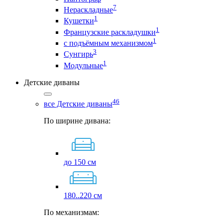
7
Нераскладные
1
Кушетки
1
Французские раскладушки
1
с подъёмным механизмом
3
Сунгирь
1
Модульные
Детские диваны
46
все Детские диваны
По ширине дивана:
до 150 см
180..220 см
По механизмам: