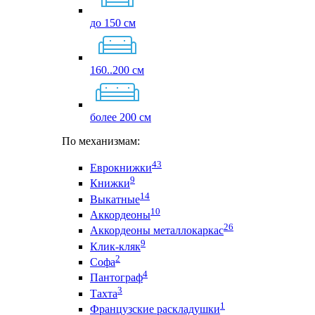
до 150 см
160..200 см
более 200 см
По механизмам:
43
Еврокнижки
9
Книжки
14
Выкатные
10
Аккордеоны
26
Аккордеоны металлокаркас
9
Клик-кляк
2
Софа
4
Пантограф
3
Тахта
1
Французские раскладушки