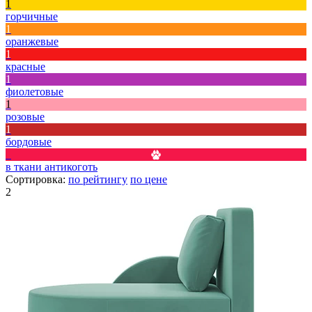
1
горчичные
1
оранжевые
1
красные
1
фиолетовые
1
розовые
1
бордовые
1
в ткани антикоготь
Сортировка:
по рейтингу
по цене
2