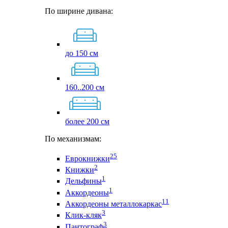
По ширине дивана:
до 150 см
160..200 см
более 200 см
По механизмам:
25
Еврокнижки
2
Книжки
1
Дельфины
1
Аккордеоны
11
Аккордеоны металлокаркас
3
Клик-кляк
3
Пантограф