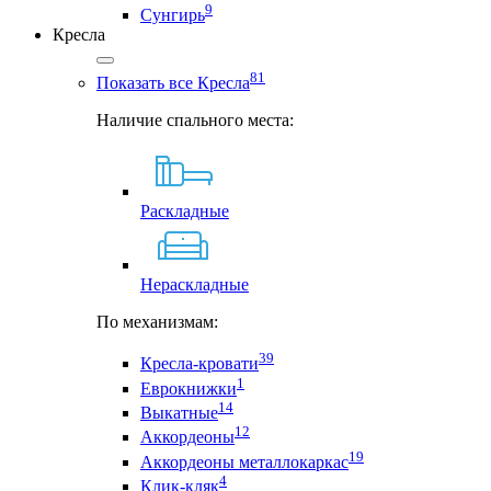
9
Сунгирь
Кресла
81
Показать все Кресла
Наличие спального места:
Раскладные
Нераскладные
По механизмам:
39
Кресла-кровати
1
Еврокнижки
14
Выкатные
12
Аккордеоны
19
Аккордеоны металлокаркас
4
Клик-кляк