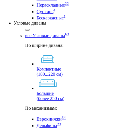
22
Нераскладные
4
Сунгирь
1
Бескаркасные
Угловые диваны
63
все Угловые диваны
По ширине дивана:
Компактные
(180...220 см)
Большие
(более 250 см)
По механизмам:
34
Еврокнижки
23
Дельфины