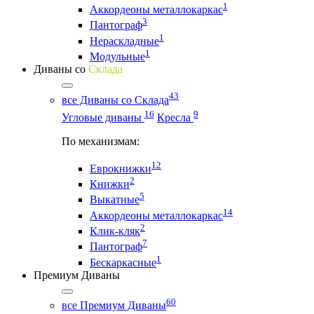
1
Аккордеоны металлокаркас
3
Пантограф
1
Нераскладные
1
Модульные
Диваны со
Склада
43
все Диваны со Склада
16
9
Угловые диваны
Кресла
По механизмам:
12
Еврокнижки
2
Книжки
5
Выкатные
14
Аккордеоны металлокаркас
2
Клик-кляк
7
Пантограф
1
Бескаркасные
Премиум Диваны
60
все Премиум Диваны