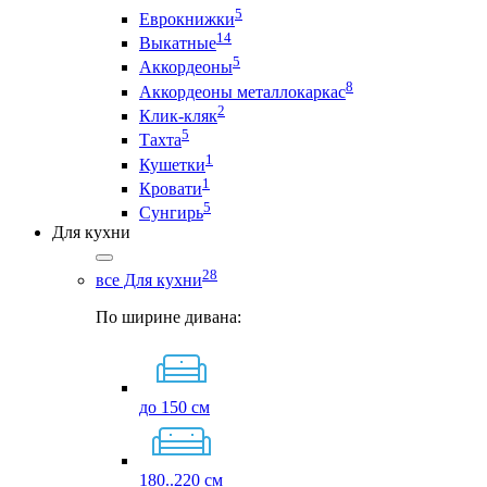
5
Еврокнижки
14
Выкатные
5
Аккордеоны
8
Аккордеоны металлокаркас
2
Клик-кляк
5
Тахта
1
Кушетки
1
Кровати
5
Сунгирь
Для кухни
28
все Для кухни
По ширине дивана:
до 150 см
180..220 см