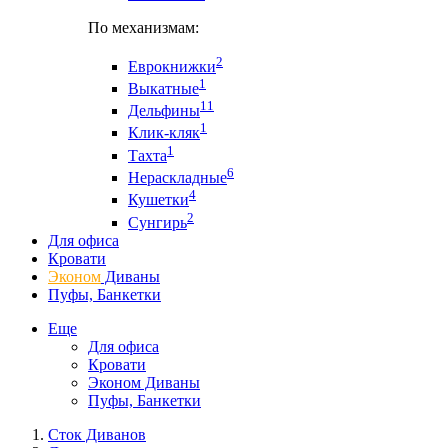
По механизмам:
2
Еврокнижки
1
Выкатные
11
Дельфины
1
Клик-кляк
1
Тахта
6
Нераскладные
4
Кушетки
2
Сунгирь
Для офиса
Кровати
Эконом
Диваны
Пуфы, Банкетки
Еще
Для офиса
Кровати
Эконом Диваны
Пуфы, Банкетки
Сток Диванов