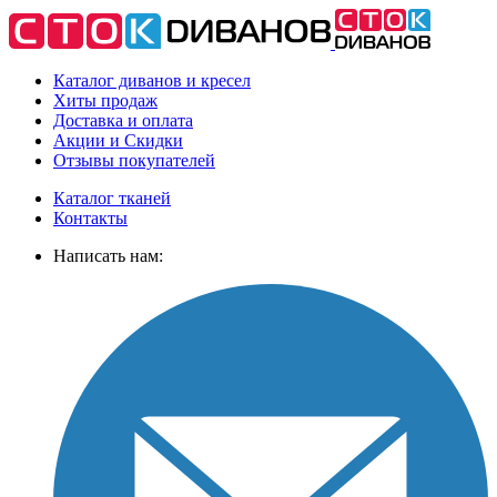
Каталог диванов и кресел
Хиты
продаж
Доставка
и оплата
Акции
и Скидки
Отзывы
покупателей
Каталог тканей
Контакты
Написать нам: