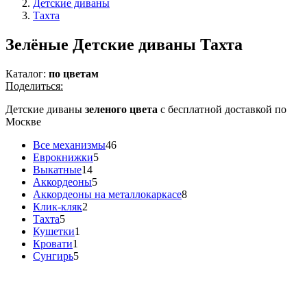
Детские диваны
Тахта
Зелёные Детские диваны Тахта
Каталог:
по цветам
Поделиться:
Детские диваны
зеленого цвета
с бесплатной доставкой по
Москве
Все механизмы
46
Еврокнижки
5
Выкатные
14
Аккордеоны
5
Аккордеоны на металлокаркасе
8
Клик-кляк
2
Тахта
5
Кушетки
1
Кровати
1
Сунгирь
5