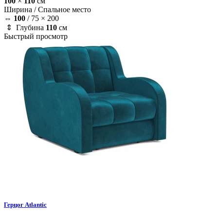
100
×
110
см
Ширина /
Спальное место
⇔
100
/
75 × 200
⇕ Глубина
110
см
Быстрый просмотр
Герцог
Atlantic