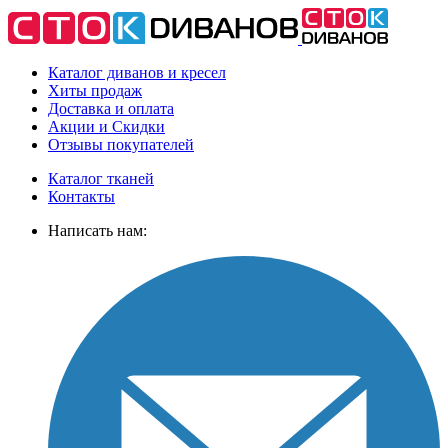
Каталог диванов и кресел
Хиты
продаж
Доставка
и оплата
Акции
и Скидки
Отзывы
покупателей
Каталог тканей
Контакты
Написать нам: