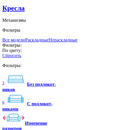
Кресла
Механизмы
Фильтры
Все модели
Раскладные
Нераскладные
Фильтры:
По цвету:
Сбросить
Фильтры:
3
Без подлокот-
ников
6
C подлокот-
никами
Изменение
размеров