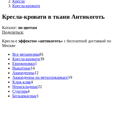
Кресла
Кресла-кровати
Кресла-кровати в ткани Антикоготь
Каталог:
по цветам
Поделиться:
Кресла
с эффектом «антикоготь»
с бесплатной доставкой по
Москве
Все механизмы
81
Кресла-кровати
39
Еврокнижки
1
Выкатные
14
Аккордеоны
12
Аккордеоны на металлокаркасе
19
Клик-кляк
4
Нераскладные
22
Сунгирь
4
Бескаркасные
1