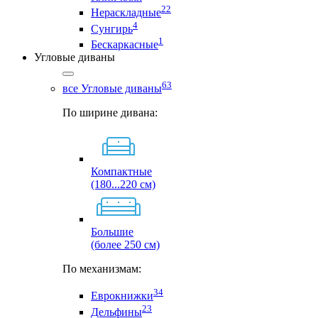
22
Нераскладные
4
Сунгирь
1
Бескаркасные
Угловые диваны
63
все Угловые диваны
По ширине дивана:
Компактные
(180...220 см)
Большие
(более 250 см)
По механизмам:
34
Еврокнижки
23
Дельфины