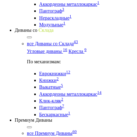
1
Аккордеоны металлокаркас
3
Пантограф
1
Нераскладные
1
Модульные
Диваны со
Склада
43
все Диваны со Склада
16
9
Угловые диваны
Кресла
По механизмам:
12
Еврокнижки
2
Книжки
5
Выкатные
14
Аккордеоны металлокаркас
2
Клик-кляк
7
Пантограф
1
Бескаркасные
Премиум Диваны
60
все Премиум Диваны