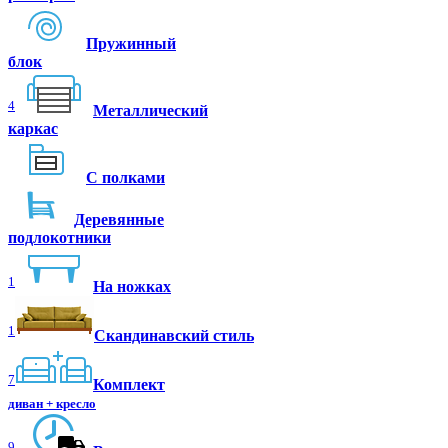
Пружинный
блок
4
Металлический
каркас
С полками
Деревянные
подлокотники
1
На ножках
1
Скандинавский стиль
7
Комплект
диван + кресло
9