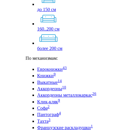
до 150 см
160..200 см
более 200 см
По механизмам:
43
Еврокнижки
9
Книжки
14
Выкатные
10
Аккордеоны
26
Аккордеоны металлокаркас
9
Клик-кляк
2
Софа
4
Пантограф
3
Тахта
1
Французские раскладушки