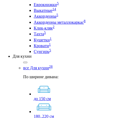
5
Еврокнижки
14
Выкатные
5
Аккордеоны
8
Аккордеоны металлокаркас
2
Клик-кляк
5
Тахта
1
Кушетки
1
Кровати
5
Сунгирь
Для кухни
28
все Для кухни
По ширине дивана:
до 150 см
180..220 см