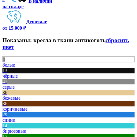
В наличии
на складе
Дешевые
от 15.000 ₽
Показаны:
кресла в ткани антикоготь
сбросить
цвет
8
белые
13
чёрные
47
серые
36
бежевые
36
коричневые
29
синие
14
бирюзовые
17