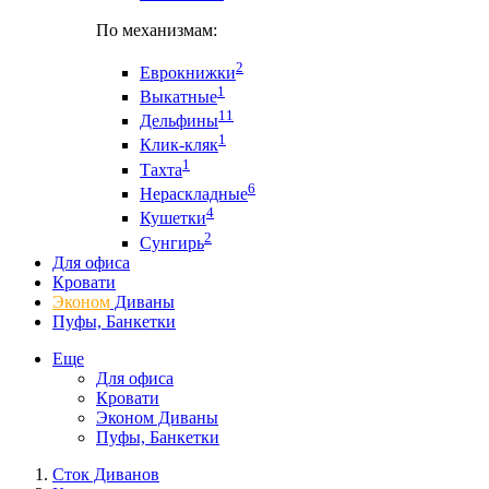
По механизмам:
2
Еврокнижки
1
Выкатные
11
Дельфины
1
Клик-кляк
1
Тахта
6
Нераскладные
4
Кушетки
2
Сунгирь
Для офиса
Кровати
Эконом
Диваны
Пуфы, Банкетки
Еще
Для офиса
Кровати
Эконом Диваны
Пуфы, Банкетки
Сток Диванов