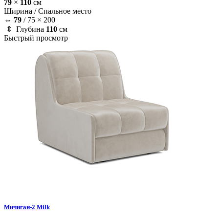
79
×
110
см
Ширина /
Спальное место
⇔
79
/
75 × 200
⇕ Глубина
110
см
Быстрый просмотр
Мичиган-2
Milk