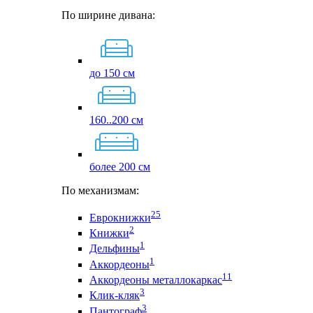
По ширине дивана:
до 150 см
160..200 см
более 200 см
По механизмам:
25
Еврокнижки
2
Книжки
1
Дельфины
1
Аккордеоны
11
Аккордеоны металлокаркас
3
Клик-кляк
3
Пантограф