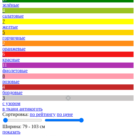
зелёные
4
салатовые
7
желтые
5
горчичные
2
оранжевые
6
красные
11
фиолетовые
8
розовые
4
бордовые
3
с узором
в ткани антикоготь
Сортировка:
по рейтингу
по цене
Ширина:
79
‐
103
см
показать