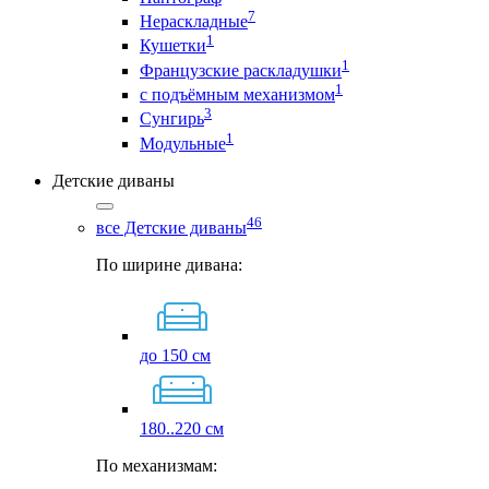
7
Нераскладные
1
Кушетки
1
Французские раскладушки
1
с подъёмным механизмом
3
Сунгирь
1
Модульные
Детские диваны
46
все Детские диваны
По ширине дивана:
до 150 см
180..220 см
По механизмам: