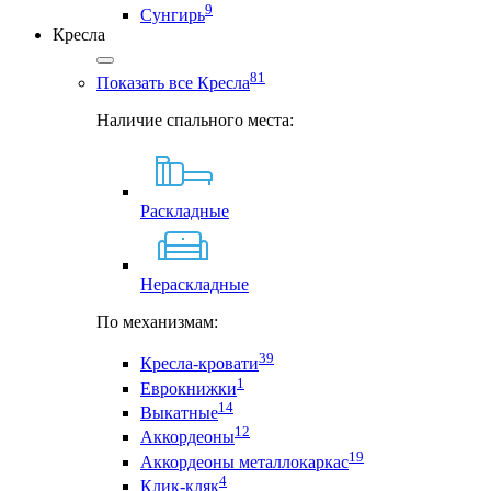
9
Сунгирь
Кресла
81
Показать все Кресла
Наличие спального места:
Раскладные
Нераскладные
По механизмам:
39
Кресла-кровати
1
Еврокнижки
14
Выкатные
12
Аккордеоны
19
Аккордеоны металлокаркас
4
Клик-кляк