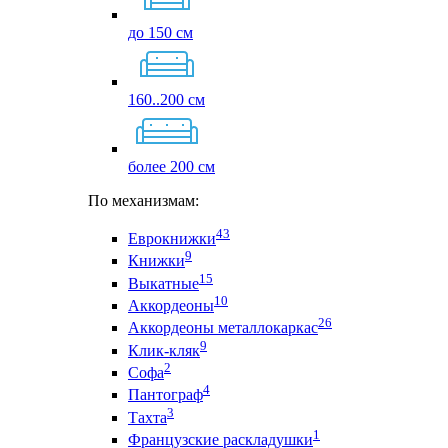
до 150 см
160..200 см
более 200 см
По механизмам:
43
Еврокнижки
9
Книжки
15
Выкатные
10
Аккордеоны
26
Аккордеоны металлокаркас
9
Клик-кляк
2
Софа
4
Пантограф
3
Тахта
1
Французские раскладушки