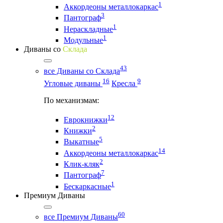
1
Аккордеоны металлокаркас
3
Пантограф
1
Нераскладные
1
Модульные
Диваны со
Склада
43
все Диваны со Склада
16
9
Угловые диваны
Кресла
По механизмам:
12
Еврокнижки
2
Книжки
5
Выкатные
14
Аккордеоны металлокаркас
2
Клик-кляк
7
Пантограф
1
Бескаркасные
Премиум Диваны
60
все Премиум Диваны