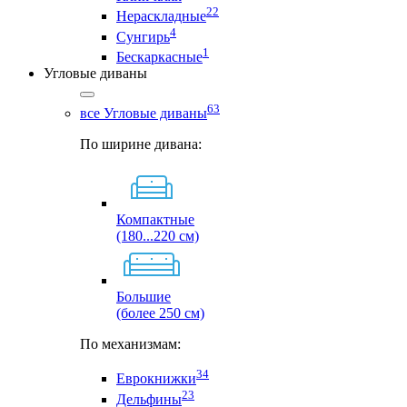
22
Нераскладные
4
Сунгирь
1
Бескаркасные
Угловые диваны
63
все Угловые диваны
По ширине дивана:
Компактные
(180...220 см)
Большие
(более 250 см)
По механизмам:
34
Еврокнижки
23
Дельфины