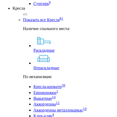
9
Сунгирь
Кресла
81
Показать все Кресла
Наличие спального места:
Раскладные
Нераскладные
По механизмам:
39
Кресла-кровати
1
Еврокнижки
14
Выкатные
12
Аккордеоны
19
Аккордеоны металлокаркас
4
Клик-кляк