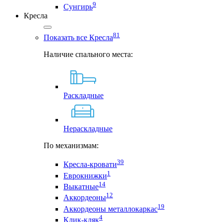
9
Сунгирь
Кресла
81
Показать все Кресла
Наличие спального места:
Раскладные
Нераскладные
По механизмам:
39
Кресла-кровати
1
Еврокнижки
14
Выкатные
12
Аккордеоны
19
Аккордеоны металлокаркас
4
Клик-кляк