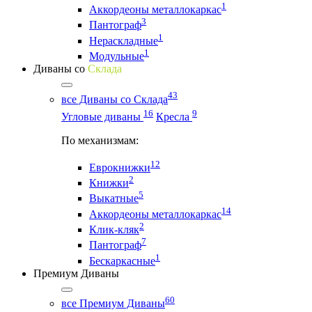
1
Аккордеоны металлокаркас
3
Пантограф
1
Нераскладные
1
Модульные
Диваны со
Склада
43
все Диваны со Склада
16
9
Угловые диваны
Кресла
По механизмам:
12
Еврокнижки
2
Книжки
5
Выкатные
14
Аккордеоны металлокаркас
2
Клик-кляк
7
Пантограф
1
Бескаркасные
Премиум Диваны
60
все Премиум Диваны