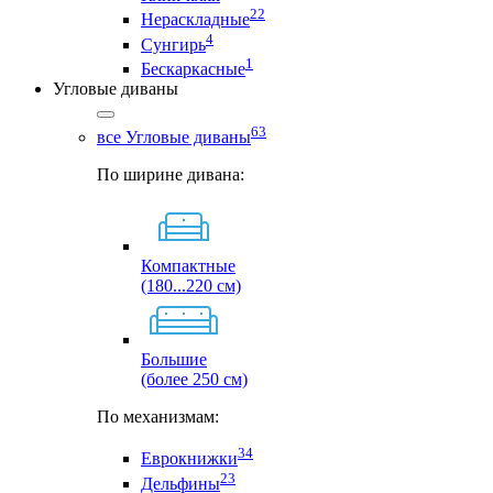
22
Нераскладные
4
Сунгирь
1
Бескаркасные
Угловые диваны
63
все Угловые диваны
По ширине дивана:
Компактные
(180...220 см)
Большие
(более 250 см)
По механизмам:
34
Еврокнижки
23
Дельфины