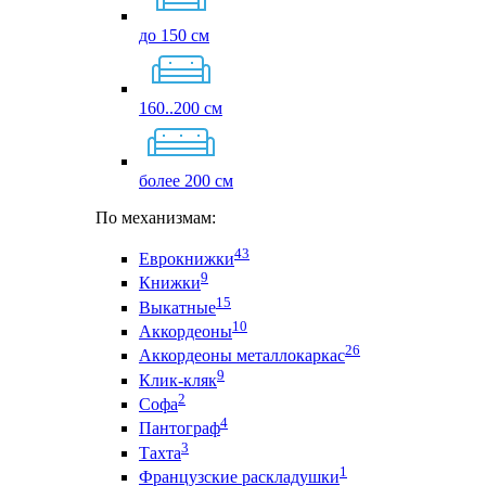
до 150 см
160..200 см
более 200 см
По механизмам:
43
Еврокнижки
9
Книжки
15
Выкатные
10
Аккордеоны
26
Аккордеоны металлокаркас
9
Клик-кляк
2
Софа
4
Пантограф
3
Тахта
1
Французские раскладушки