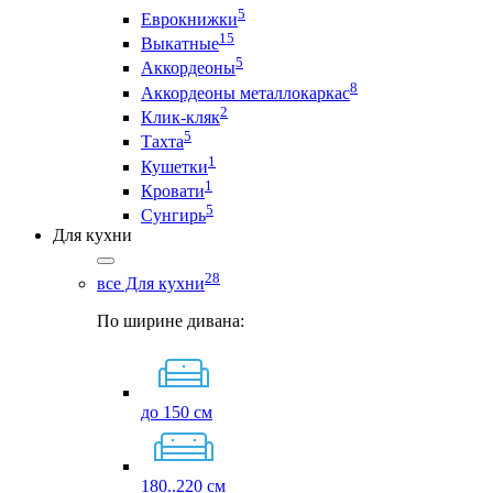
5
Еврокнижки
15
Выкатные
5
Аккордеоны
8
Аккордеоны металлокаркас
2
Клик-кляк
5
Тахта
1
Кушетки
1
Кровати
5
Сунгирь
Для кухни
28
все Для кухни
По ширине дивана:
до 150 см
180..220 см