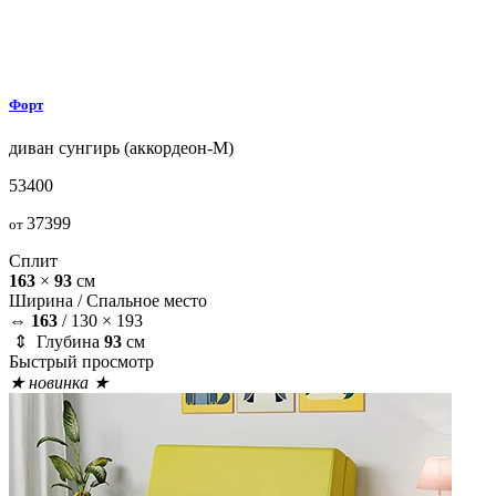
Форт
диван
сунгирь (аккордеон-М)
53400
37399
от
Сплит
163
×
93
см
Ширина /
Спальное место
⇔
163
/
130 × 193
⇕ Глубина
93
см
Быстрый просмотр
★ новинка ★