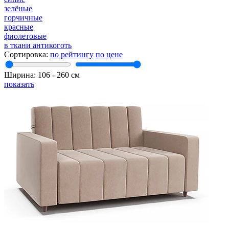
зелёные
горчичные
красные
фиолетовые
в ткани антикоготь
Сортировка:
по рейтингу
по цене
Ширина:
106
‐
260
см
показать