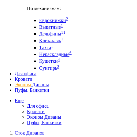
По механизмам:
2
Еврокнижки
1
Выкатные
11
Дельфины
1
Клик-кляк
1
Тахта
6
Нераскладные
4
Кушетки
2
Сунгирь
Для офиса
Кровати
Эконом
Диваны
Пуфы, Банкетки
Еще
Для офиса
Кровати
Эконом Диваны
Пуфы, Банкетки
Сток Диванов