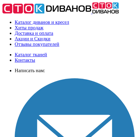
Каталог диванов и кресел
Хиты
продаж
Доставка
и оплата
Акции
и Скидки
Отзывы
покупателей
Каталог тканей
Контакты
Написать нам: