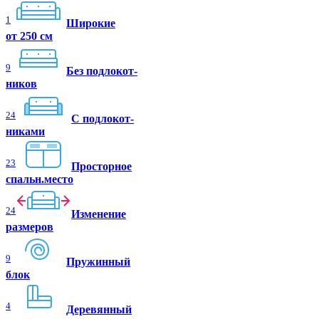
1
Широкие
от 250 см
9
Без подлокот-
ников
24
C подлокот-
никами
23
Просторное
спальн.место
24
Изменение
размеров
9
Пружинный
блок
4
Деревянный