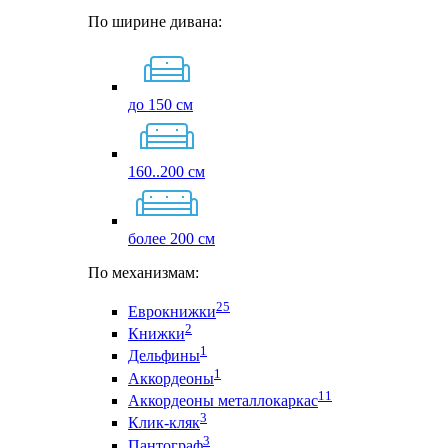
По ширине дивана:
до 150 см
160..200 см
более 200 см
По механизмам:
25
Еврокнижки
2
Книжки
1
Дельфины
1
Аккордеоны
11
Аккордеоны металлокаркас
3
Клик-кляк
3
Пантограф