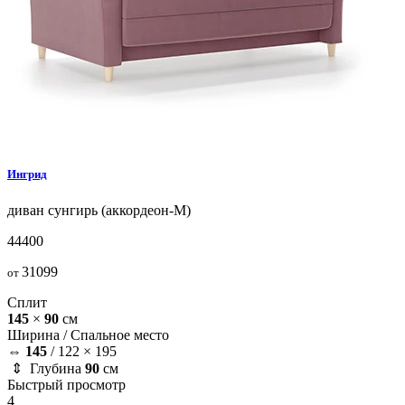
Ингрид
диван
сунгирь (аккордеон-М)
44400
31099
от
Сплит
145
×
90
см
Ширина /
Спальное место
⇔
145
/
122 × 195
⇕ Глубина
90
см
Быстрый просмотр
4