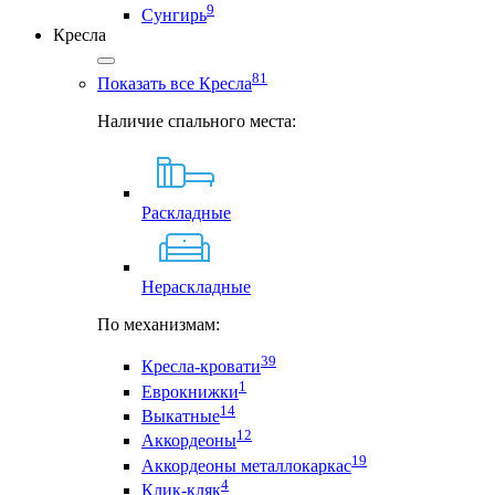
9
Сунгирь
Кресла
81
Показать все Кресла
Наличие спального места:
Раскладные
Нераскладные
По механизмам:
39
Кресла-кровати
1
Еврокнижки
14
Выкатные
12
Аккордеоны
19
Аккордеоны металлокаркас
4
Клик-кляк