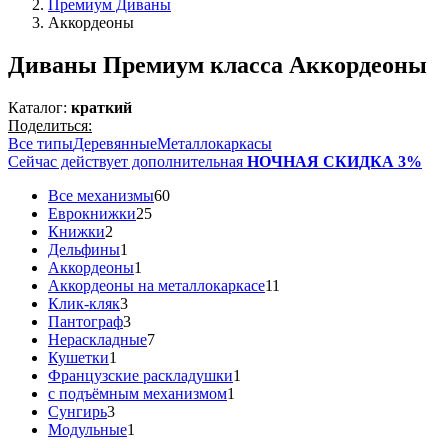
Премиум Диваны
Аккордеоны
Диваны Премиум класса Аккордеоны
Каталог:
краткий
Поделиться:
Все типы
Деревянные
Металлокаркасы
Сейчас действует дополнительная
НОЧНАЯ СКИДКА 3%
Все механизмы
60
Еврокнижки
25
Книжки
2
Дельфины
1
Аккордеоны
1
Аккордеоны на металлокаркасе
11
Клик-кляк
3
Пантограф
3
Нераскладные
7
Кушетки
1
Французские раскладушки
1
с подъёмным механизмом
1
Сунгирь
3
Модульные
1