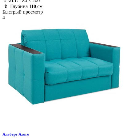
⇔
215
/
180 × 200
⇕ Глубина
110
см
Быстрый просмотр
4
Альберт
Azure