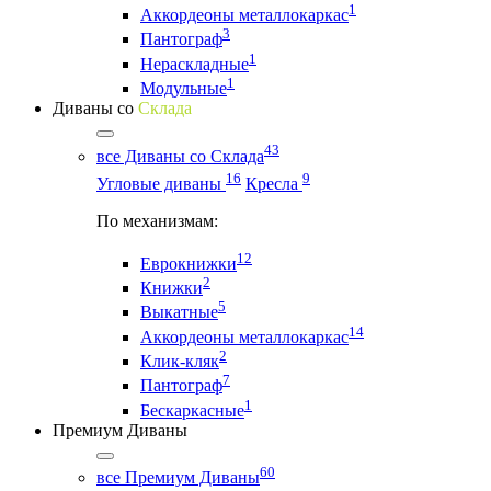
1
Аккордеоны металлокаркас
3
Пантограф
1
Нераскладные
1
Модульные
Диваны со
Склада
43
все Диваны со Склада
16
9
Угловые диваны
Кресла
По механизмам:
12
Еврокнижки
2
Книжки
5
Выкатные
14
Аккордеоны металлокаркас
2
Клик-кляк
7
Пантограф
1
Бескаркасные
Премиум Диваны
60
все Премиум Диваны