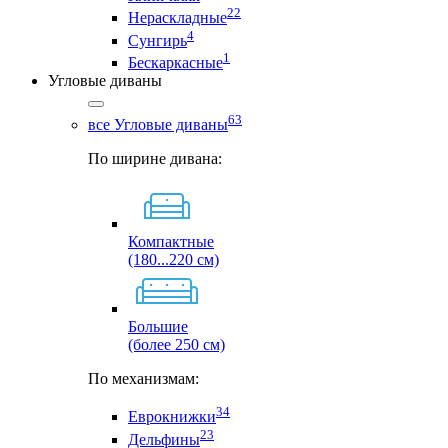
22
Нераскладные
4
Сунгирь
1
Бескаркасные
Угловые диваны
63
все Угловые диваны
По ширине дивана:
Компактные
(180...220 см)
Большие
(более 250 см)
По механизмам:
34
Еврокнижки
23
Дельфины