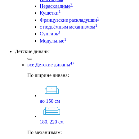
7
Нераскладные
1
Кушетки
1
Французские раскладушки
1
с подъёмным механизмом
3
Сунгирь
1
Модульные
Детские диваны
47
все Детские диваны
По ширине дивана:
до 150 см
180..220 см
По механизмам: