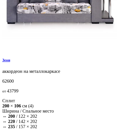
Зеон
аккордеон на металлокаркасе
62600
43799
от
Сплит
200
×
106
см
(4)
Ширина /
Спальное место
⇔
200
/
122 × 202
⇔
220
/
142 × 202
⇔
235
/
157 × 202