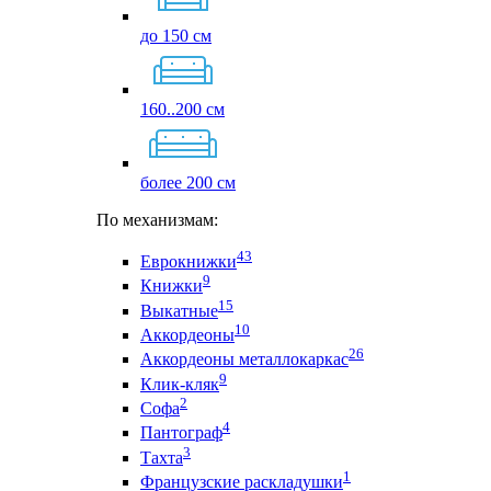
до 150 см
160..200 см
более 200 см
По механизмам:
43
Еврокнижки
9
Книжки
15
Выкатные
10
Аккордеоны
26
Аккордеоны металлокаркас
9
Клик-кляк
2
Софа
4
Пантограф
3
Тахта
1
Французские раскладушки