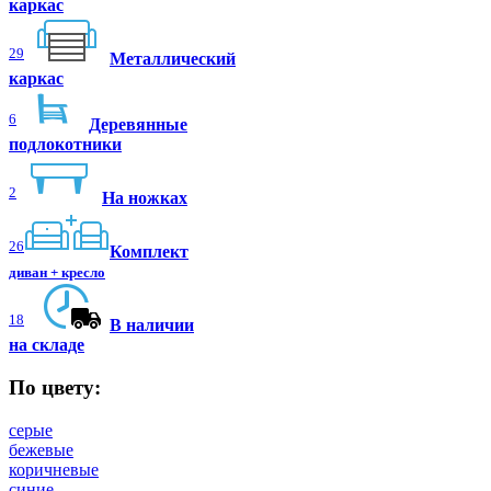
каркас
29
Металлический
каркас
6
Деревянные
подлокотники
2
На ножках
26
Комплект
диван + кресло
18
В наличии
на складе
По цвету:
серые
бежевые
коричневые
синие