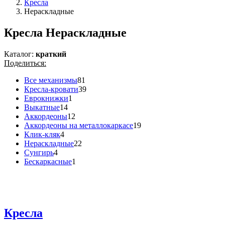
Кресла
Нераскладные
Кресла Нераскладные
Каталог:
краткий
Поделиться:
Все механизмы
81
Кресла-кровати
39
Еврокнижки
1
Выкатные
14
Аккордеоны
12
Аккордеоны на металлокаркасе
19
Клик-кляк
4
Нераскладные
22
Сунгирь
4
Бескаркасные
1
Кресла