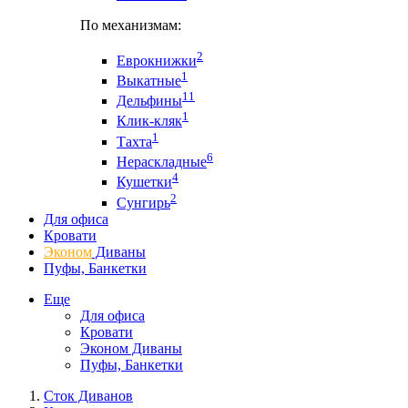
По механизмам:
2
Еврокнижки
1
Выкатные
11
Дельфины
1
Клик-кляк
1
Тахта
6
Нераскладные
4
Кушетки
2
Сунгирь
Для офиса
Кровати
Эконом
Диваны
Пуфы, Банкетки
Еще
Для офиса
Кровати
Эконом Диваны
Пуфы, Банкетки
Сток Диванов