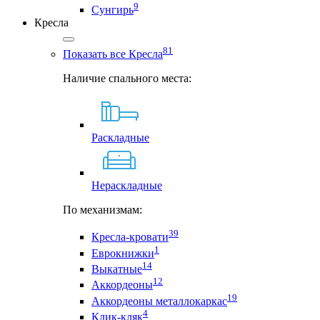
9
Сунгирь
Кресла
81
Показать все Кресла
Наличие спального места:
Раскладные
Нераскладные
По механизмам:
39
Кресла-кровати
1
Еврокнижки
14
Выкатные
12
Аккордеоны
19
Аккордеоны металлокаркас
4
Клик-кляк