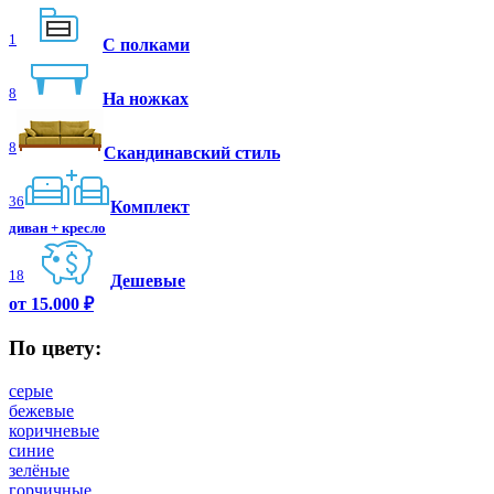
1
С полками
8
На ножках
8
Скандинавский стиль
36
Комплект
диван + кресло
18
Дешевые
от 15.000 ₽
По цвету:
серые
бежевые
коричневые
синие
зелёные
горчичные