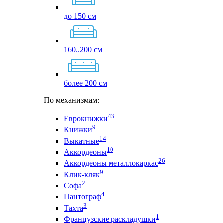
до 150 см
160..200 см
более 200 см
По механизмам:
43
Еврокнижки
9
Книжки
14
Выкатные
10
Аккордеоны
26
Аккордеоны металлокаркас
9
Клик-кляк
2
Софа
4
Пантограф
3
Тахта
1
Французские раскладушки