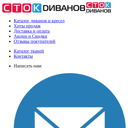
Каталог диванов и кресел
Хиты
продаж
Доставка
и оплата
Акции
и Скидки
Отзывы
покупателей
Каталог тканей
Контакты
Написать нам: