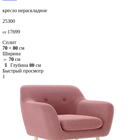
кресло
нераскладное
25300
17699
от
Сплит
70
×
80
см
Ширина
⇔
70
см
⇕ Глубина
80
см
Быстрый просмотр
1