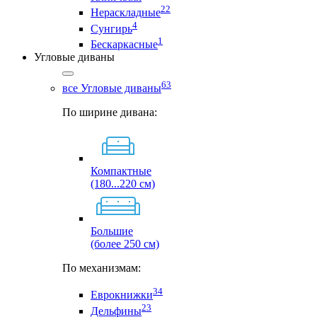
22
Нераскладные
4
Сунгирь
1
Бескаркасные
Угловые диваны
63
все Угловые диваны
По ширине дивана:
Компактные
(180...220 см)
Большие
(более 250 см)
По механизмам:
34
Еврокнижки
23
Дельфины