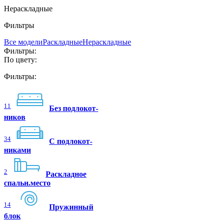
Нераскладные
Фильтры
Все модели
Раскладные
Нераскладные
Фильтры:
По цвету:
Фильтры:
11
Без подлокот-
ников
34
C подлокот-
никами
2
Раскладное
спальн.место
14
Пружинный
блок