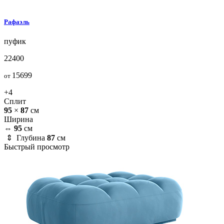
Рафаэль
пуфик
22400
15699
от
+4
Сплит
95
×
87
см
Ширина
⇔
95
см
⇕ Глубина
87
см
Быстрый просмотр