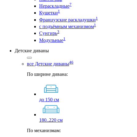
7
Нераскладные
1
Кушетки
1
Французские раскладушки
1
с подъёмным механизмом
3
Сунгирь
1
Модульные
Детские диваны
46
все Детские диваны
По ширине дивана:
до 150 см
180..220 см
По механизмам: