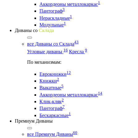
1
Аккордеоны металлокаркас
3
Пантограф
1
Нераскладные
1
Модульные
Диваны со
Склада
43
все Диваны со Склада
16
9
Угловые диваны
Кресла
По механизмам:
12
Еврокнижки
2
Книжки
5
Выкатные
14
Аккордеоны металлокаркас
2
Клик-кляк
7
Пантограф
1
Бескаркасные
Премиум Диваны
60
все Премиум Диваны