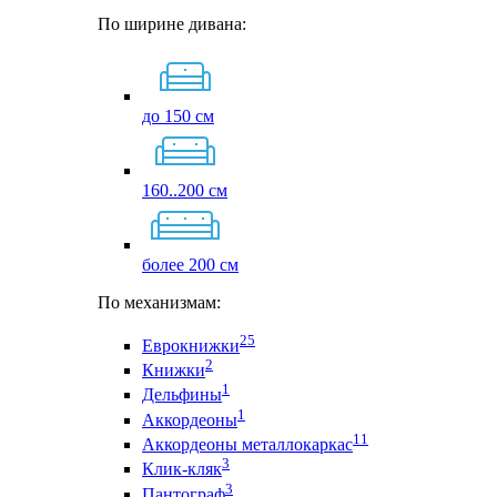
По ширине дивана:
до 150 см
160..200 см
более 200 см
По механизмам:
25
Еврокнижки
2
Книжки
1
Дельфины
1
Аккордеоны
11
Аккордеоны металлокаркас
3
Клик-кляк
3
Пантограф