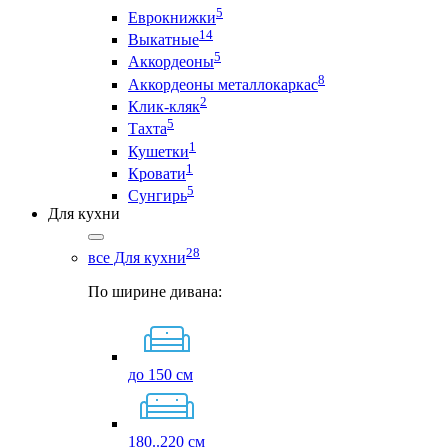
5
Еврокнижки
14
Выкатные
5
Аккордеоны
8
Аккордеоны металлокаркас
2
Клик-кляк
5
Тахта
1
Кушетки
1
Кровати
5
Сунгирь
Для кухни
28
все Для кухни
По ширине дивана:
до 150 см
180..220 см