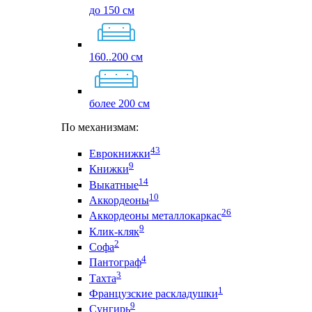
до 150 см
160..200 см
более 200 см
По механизмам:
43
Еврокнижки
9
Книжки
14
Выкатные
10
Аккордеоны
26
Аккордеоны металлокаркас
9
Клик-кляк
2
Софа
4
Пантограф
3
Тахта
1
Французские раскладушки
9
Сунгирь