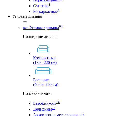
4
Сунгирь
1
Бескаркасные
Угловые диваны
63
все Угловые диваны
По ширине дивана:
Компактные
(180...220 см)
Большие
(более 250 см)
По механизмам:
34
Еврокнижки
23
Дельфины
1
Аккордеоны металлокаркас