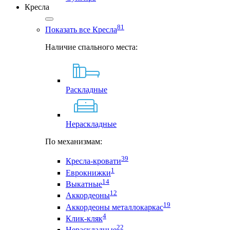
Кресла
81
Показать все Кресла
Наличие спального места:
Раскладные
Нераскладные
По механизмам:
39
Кресла-кровати
1
Еврокнижки
14
Выкатные
12
Аккордеоны
19
Аккордеоны металлокаркас
4
Клик-кляк
22
Нераскладные