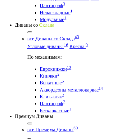
3
Пантограф
1
Нераскладные
1
Модульные
Диваны со
Склада
43
все Диваны со Склада
16
9
Угловые диваны
Кресла
По механизмам:
12
Еврокнижки
2
Книжки
5
Выкатные
14
Аккордеоны металлокаркас
2
Клик-кляк
7
Пантограф
1
Бескаркасные
Премиум Диваны
60
все Премиум Диваны