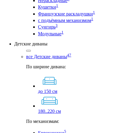
Нераскладные
1
Кушетки
1
Французские раскладушки
1
с подъёмным механизмом
3
Сунгирь
1
Модульные
Детские диваны
47
все Детские диваны
По ширине дивана:
до 150 см
180..220 см
По механизмам:
5
Еврокнижки