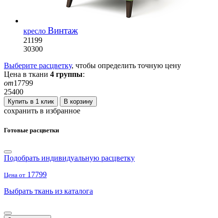
Винтаж
кресло
21199
30300
Выберите расцветку
, чтобы определить
точную
цену
Цена в ткани
4
группы
:
от
17799
25400
Купить в 1 клик
В корзину
сохранить в избранное
Готовые расцветки
Подобрать индивидуальную расцветку
17799
Цена от
Выбрать ткань из каталога