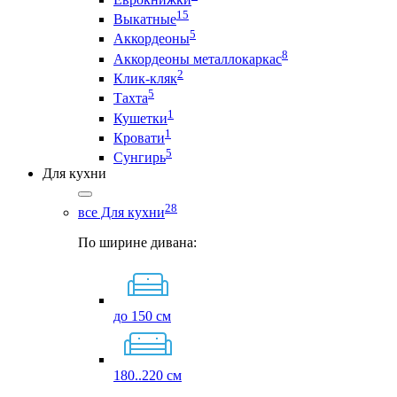
15
Выкатные
5
Аккордеоны
8
Аккордеоны металлокаркас
2
Клик-кляк
5
Тахта
1
Кушетки
1
Кровати
5
Сунгирь
Для кухни
28
все Для кухни
По ширине дивана:
до 150 см
180..220 см