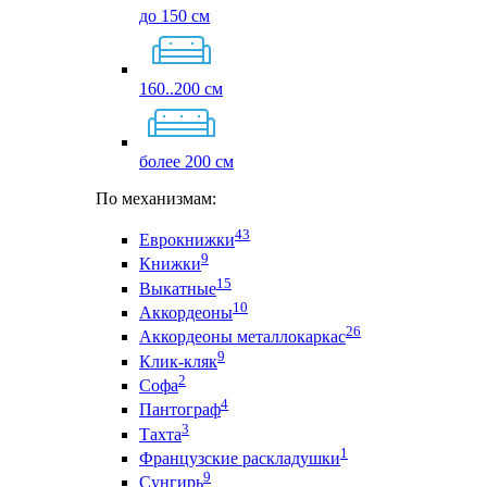
до 150 см
160..200 см
более 200 см
По механизмам:
43
Еврокнижки
9
Книжки
15
Выкатные
10
Аккордеоны
26
Аккордеоны металлокаркас
9
Клик-кляк
2
Софа
4
Пантограф
3
Тахта
1
Французские раскладушки
9
Сунгирь