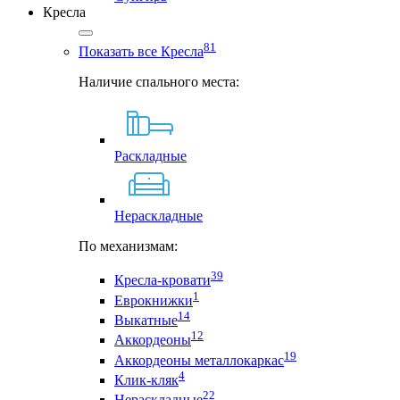
Кресла
81
Показать все Кресла
Наличие спального места:
Раскладные
Нераскладные
По механизмам:
39
Кресла-кровати
1
Еврокнижки
14
Выкатные
12
Аккордеоны
19
Аккордеоны металлокаркас
4
Клик-кляк
22
Нераскладные