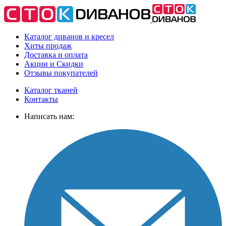
Каталог диванов и кресел
Хиты
продаж
Доставка
и оплата
Акции
и Скидки
Отзывы
покупателей
Каталог тканей
Контакты
Написать нам: