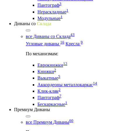
3
Пантограф
1
Нераскладные
1
Модульные
Диваны со
Склада
43
все Диваны со Склада
16
9
Угловые диваны
Кресла
По механизмам:
12
Еврокнижки
2
Книжки
5
Выкатные
14
Аккордеоны металлокаркас
2
Клик-кляк
7
Пантограф
1
Бескаркасные
Премиум Диваны
60
все Премиум Диваны