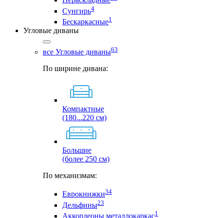
4
Сунгирь
1
Бескаркасные
Угловые диваны
63
все Угловые диваны
По ширине дивана:
Компактные
(180...220 см)
Большие
(более 250 см)
По механизмам:
34
Еврокнижки
23
Дельфины
1
Аккордеоны металлокаркас