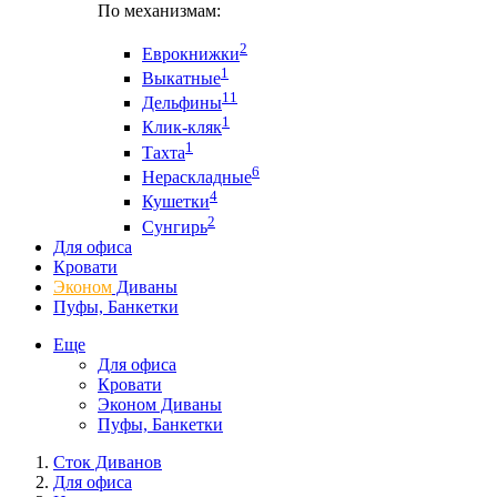
По механизмам:
2
Еврокнижки
1
Выкатные
11
Дельфины
1
Клик-кляк
1
Тахта
6
Нераскладные
4
Кушетки
2
Сунгирь
Для офиса
Кровати
Эконом
Диваны
Пуфы, Банкетки
Еще
Для офиса
Кровати
Эконом Диваны
Пуфы, Банкетки
Сток Диванов
Для офиса