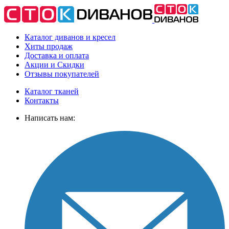
Каталог диванов и кресел
Хиты
продаж
Доставка
и оплата
Акции
и Скидки
Отзывы
покупателей
Каталог тканей
Контакты
Написать нам: