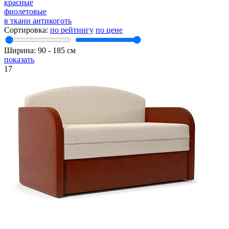
красные
фиолетовые
в ткани антикоготь
Сортировка:
по рейтингу
по цене
Ширина:
90
‐
185
см
показать
17