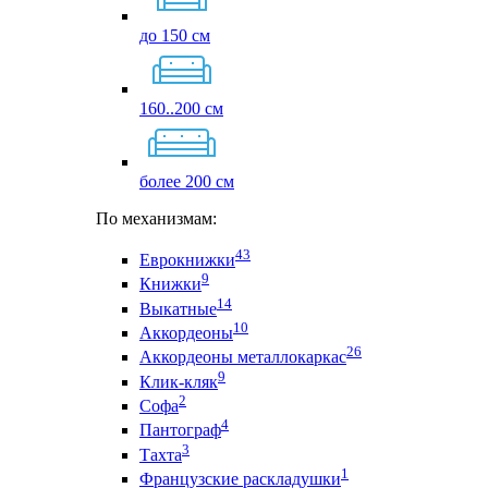
до 150 см
160..200 см
более 200 см
По механизмам:
43
Еврокнижки
9
Книжки
14
Выкатные
10
Аккордеоны
26
Аккордеоны металлокаркас
9
Клик-кляк
2
Софа
4
Пантограф
3
Тахта
1
Французские раскладушки