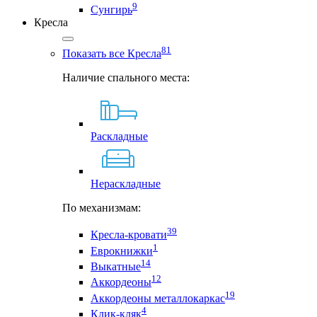
9
Сунгирь
Кресла
81
Показать все Кресла
Наличие спального места:
Раскладные
Нераскладные
По механизмам:
39
Кресла-кровати
1
Еврокнижки
14
Выкатные
12
Аккордеоны
19
Аккордеоны металлокаркас
4
Клик-кляк