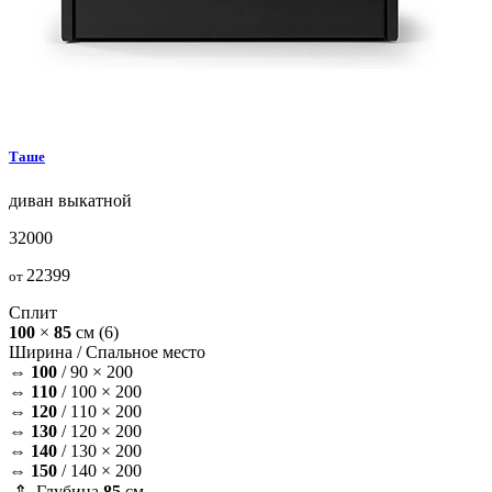
Таше
диван
выкатной
32000
22399
от
Сплит
100
×
85
см
(6)
Ширина /
Спальное место
⇔
100
/
90 × 200
⇔
110
/
100 × 200
⇔
120
/
110 × 200
⇔
130
/
120 × 200
⇔
140
/
130 × 200
⇔
150
/
140 × 200
⇕ Глубина
85
см