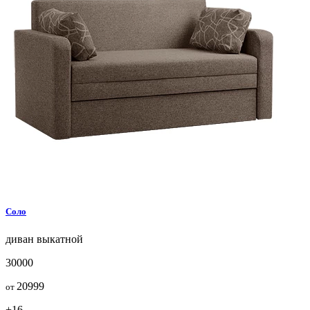
Соло
диван
выкатной
30000
20999
от
+16