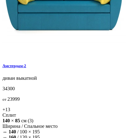
Амстердам-2
диван
выкатной
34300
23999
от
+13
Сплит
140
×
85
см
(3)
Ширина /
Спальное место
⇔
140
/
100 × 195
⇔
160
/
120 × 195