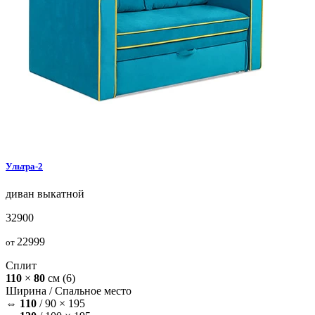
Ультра-2
диван
выкатной
32900
22999
от
Сплит
110
×
80
см
(6)
Ширина /
Спальное место
⇔
110
/
90 × 195