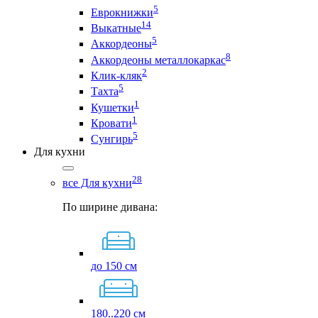
5
Еврокнижки
14
Выкатные
5
Аккордеоны
8
Аккордеоны металлокаркас
2
Клик-кляк
5
Тахта
1
Кушетки
1
Кровати
5
Сунгирь
Для кухни
28
все Для кухни
По ширине дивана:
до 150 см
180..220 см