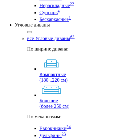
22
Нераскладные
4
Сунгирь
1
Бескаркасные
Угловые диваны
63
все Угловые диваны
По ширине дивана:
Компактные
(180...220 см)
Большие
(более 250 см)
По механизмам:
34
Еврокнижки
23
Дельфины