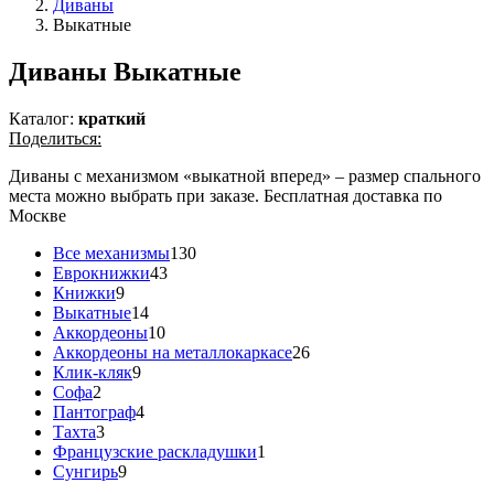
Диваны
Выкатные
Диваны Выкатные
Каталог:
краткий
Поделиться:
Диваны с механизмом «выкатной вперед» – размер спального
места можно выбрать при заказе. Бесплатная доставка по
Москве
Все механизмы
130
Еврокнижки
43
Книжки
9
Выкатные
14
Аккордеоны
10
Аккордеоны на металлокаркасе
26
Клик-кляк
9
Софа
2
Пантограф
4
Тахта
3
Французские раскладушки
1
Сунгирь
9