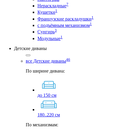
7
Нераскладные
1
Кушетки
1
Французские раскладушки
1
с подъёмным механизмом
3
Сунгирь
1
Модульные
Детские диваны
46
все Детские диваны
По ширине дивана:
до 150 см
180..220 см
По механизмам: