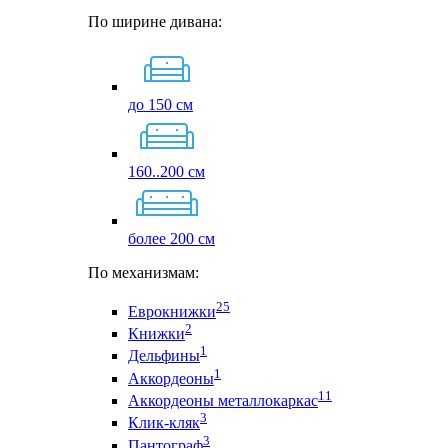
По ширине дивана:
до 150 см
160..200 см
более 200 см
По механизмам:
25
Еврокнижки
2
Книжки
1
Дельфины
1
Аккордеоны
11
Аккордеоны металлокаркас
3
Клик-кляк
3
Пантограф