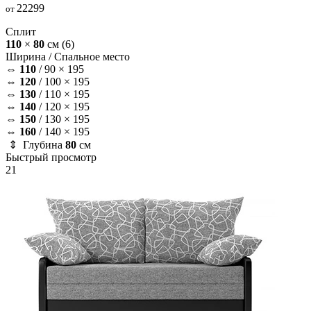
22299
от
Сплит
110
×
80
см
(6)
Ширина /
Спальное место
⇔
110
/
90 × 195
⇔
120
/
100 × 195
⇔
130
/
110 × 195
⇔
140
/
120 × 195
⇔
150
/
130 × 195
⇔
160
/
140 × 195
⇕ Глубина
80
см
Быстрый просмотр
21