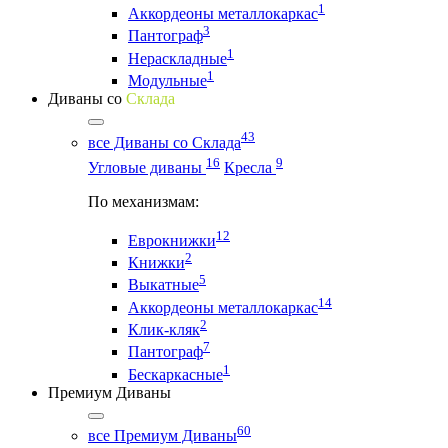
1
Аккордеоны металлокаркас
3
Пантограф
1
Нераскладные
1
Модульные
Диваны со
Склада
43
все Диваны со Склада
16
9
Угловые диваны
Кресла
По механизмам:
12
Еврокнижки
2
Книжки
5
Выкатные
14
Аккордеоны металлокаркас
2
Клик-кляк
7
Пантограф
1
Бескаркасные
Премиум Диваны
60
все Премиум Диваны