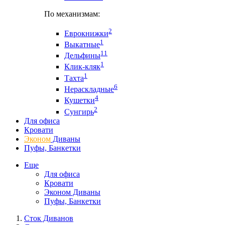
По механизмам:
2
Еврокнижки
1
Выкатные
11
Дельфины
1
Клик-кляк
1
Тахта
6
Нераскладные
4
Кушетки
2
Сунгирь
Для офиса
Кровати
Эконом
Диваны
Пуфы, Банкетки
Еще
Для офиса
Кровати
Эконом Диваны
Пуфы, Банкетки
Сток Диванов