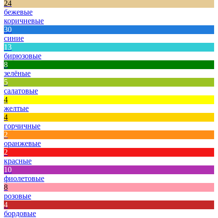
24
бежевые
коричневые
30
синие
13
бирюзовые
8
зелёные
5
салатовые
4
желтые
4
горчичные
2
оранжевые
2
красные
10
фиолетовые
8
розовые
4
бордовые