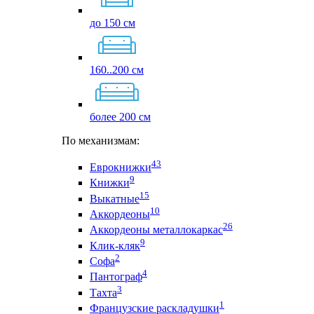
до 150 см
160..200 см
более 200 см
По механизмам:
43
Еврокнижки
9
Книжки
15
Выкатные
10
Аккордеоны
26
Аккордеоны металлокаркас
9
Клик-кляк
2
Софа
4
Пантограф
3
Тахта
1
Французские раскладушки