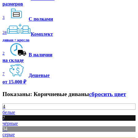
размеров
3
С полками
28
Комплект
диван + кресло
2
В наличии
на складе
7
Дешевые
от 15.000 ₽
Показаны:
Коричневые диваны
сбросить цвет
4
белые
7
чёрные
34
серые