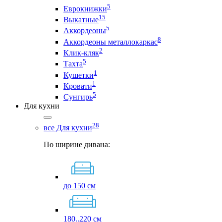
5
Еврокнижки
15
Выкатные
5
Аккордеоны
8
Аккордеоны металлокаркас
2
Клик-кляк
5
Тахта
1
Кушетки
1
Кровати
5
Сунгирь
Для кухни
28
все Для кухни
По ширине дивана:
до 150 см
180..220 см