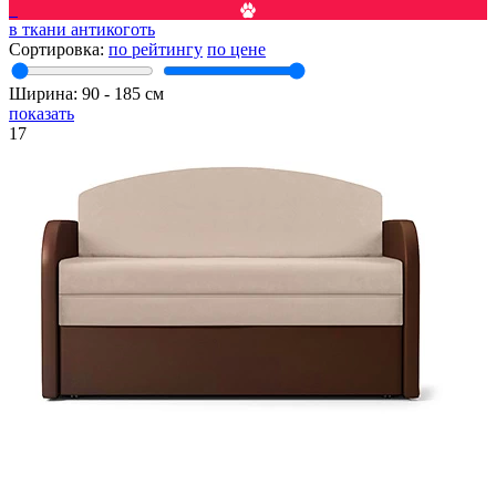
2
в ткани антикоготь
Сортировка:
по рейтингу
по цене
Ширина:
90
‐
185
см
показать
17