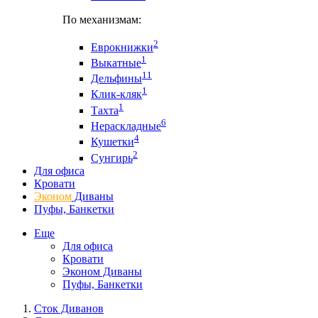
По механизмам:
2
Еврокнижки
1
Выкатные
11
Дельфины
1
Клик-кляк
1
Тахта
6
Нераскладные
4
Кушетки
2
Сунгирь
Для офиса
Кровати
Эконом
Диваны
Пуфы, Банкетки
Еще
Для офиса
Кровати
Эконом Диваны
Пуфы, Банкетки
Сток Диванов