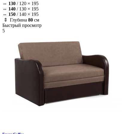
⇔
130
/
120 × 195
⇔
140
/
130 × 195
⇔
150
/
140 × 195
⇕ Глубина
80
см
Быстрый просмотр
5