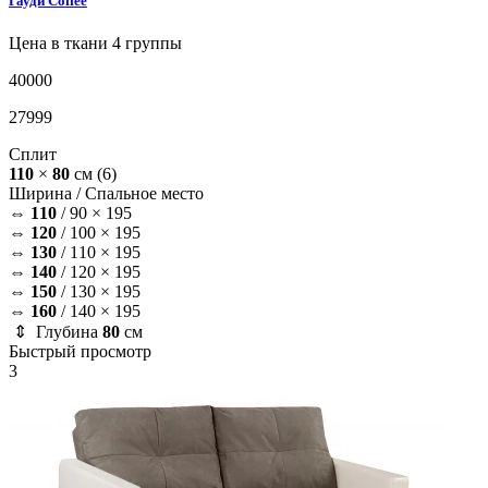
Гауди
Coffee
Цена в ткани 4 группы
40000
27999
Сплит
110
×
80
см
(6)
Ширина /
Спальное место
⇔
110
/
90 × 195
⇔
120
/
100 × 195
⇔
130
/
110 × 195
⇔
140
/
120 × 195
⇔
150
/
130 × 195
⇔
160
/
140 × 195
⇕ Глубина
80
см
Быстрый просмотр
3