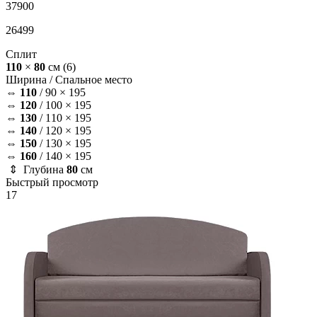
37900
26499
Сплит
110
×
80
см
(6)
Ширина /
Спальное место
⇔
110
/
90 × 195
⇔
120
/
100 × 195
⇔
130
/
110 × 195
⇔
140
/
120 × 195
⇔
150
/
130 × 195
⇔
160
/
140 × 195
⇕ Глубина
80
см
Быстрый просмотр
17