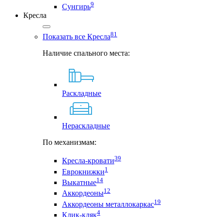
9
Сунгирь
Кресла
81
Показать все Кресла
Наличие спального места:
Раскладные
Нераскладные
По механизмам:
39
Кресла-кровати
1
Еврокнижки
14
Выкатные
12
Аккордеоны
19
Аккордеоны металлокаркас
4
Клик-кляк