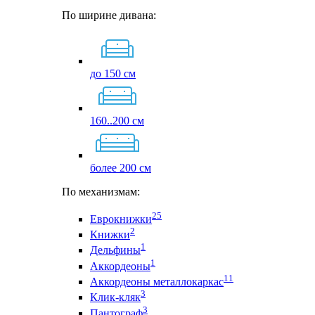
По ширине дивана:
до 150 см
160..200 см
более 200 см
По механизмам:
25
Еврокнижки
2
Книжки
1
Дельфины
1
Аккордеоны
11
Аккордеоны металлокаркас
3
Клик-кляк
3
Пантограф