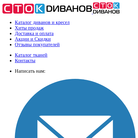
Каталог диванов и кресел
Хиты
продаж
Доставка
и оплата
Акции
и Скидки
Отзывы
покупателей
Каталог тканей
Контакты
Написать нам: