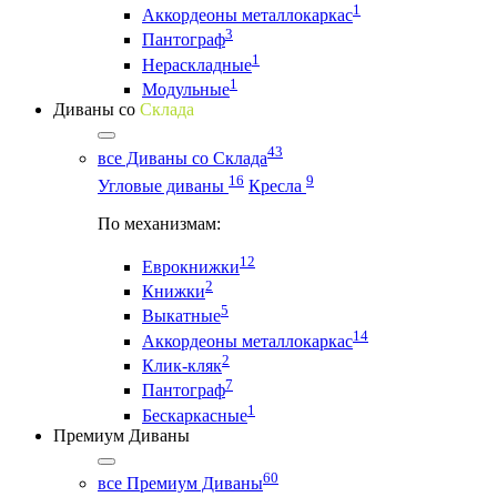
1
Аккордеоны металлокаркас
3
Пантограф
1
Нераскладные
1
Модульные
Диваны со
Склада
43
все Диваны со Склада
16
9
Угловые диваны
Кресла
По механизмам:
12
Еврокнижки
2
Книжки
5
Выкатные
14
Аккордеоны металлокаркас
2
Клик-кляк
7
Пантограф
1
Бескаркасные
Премиум Диваны
60
все Премиум Диваны