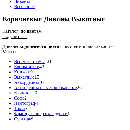
Диваны
Выкатные
Коричневые Диваны Выкатные
Каталог:
по цветам
Поделиться:
Диваны
коричневого цвета
с бесплатной доставкой по
Москве
Все механизмы
131
Еврокнижки
43
Книжки
9
Выкатные
15
Аккордеоны
10
Аккордеоны на металлокаркасе
26
Клик-кляк
9
Софа
2
Пантограф
4
Тахта
3
Французские раскладушки
1
Сунгирь
9