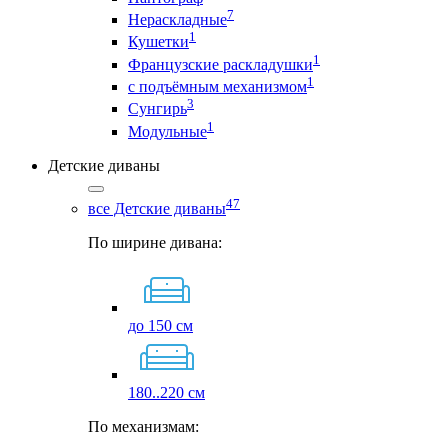
7
Нераскладные
1
Кушетки
1
Французские раскладушки
1
с подъёмным механизмом
3
Сунгирь
1
Модульные
Детские диваны
47
все Детские диваны
По ширине дивана:
до 150 см
180..220 см
По механизмам: