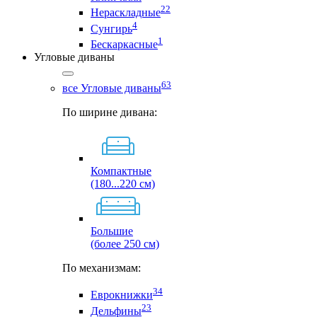
22
Нераскладные
4
Сунгирь
1
Бескаркасные
Угловые диваны
63
все Угловые диваны
По ширине дивана:
Компактные
(180...220 см)
Большие
(более 250 см)
По механизмам:
34
Еврокнижки
23
Дельфины