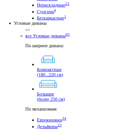
22
Нераскладные
4
Сунгирь
1
Бескаркасные
Угловые диваны
63
все Угловые диваны
По ширине дивана:
Компактные
(180...220 см)
Большие
(более 250 см)
По механизмам:
34
Еврокнижки
23
Дельфины