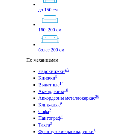
до 150 см
160..200 см
более 200 см
По механизмам:
43
Еврокнижки
9
Книжки
14
Выкатные
10
Аккордеоны
26
Аккордеоны металлокаркас
9
Клик-кляк
2
Софа
4
Пантограф
3
Тахта
1
Французские раскладушки