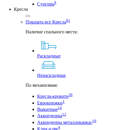
9
Сунгирь
Кресла
81
Показать все Кресла
Наличие спального места:
Раскладные
Нераскладные
По механизмам:
39
Кресла-кровати
1
Еврокнижки
14
Выкатные
12
Аккордеоны
19
Аккордеоны металлокаркас
4
Клик-кляк