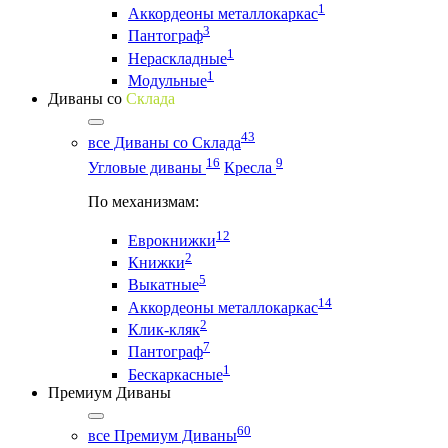
1
Аккордеоны металлокаркас
3
Пантограф
1
Нераскладные
1
Модульные
Диваны со
Склада
43
все Диваны со Склада
16
9
Угловые диваны
Кресла
По механизмам:
12
Еврокнижки
2
Книжки
5
Выкатные
14
Аккордеоны металлокаркас
2
Клик-кляк
7
Пантограф
1
Бескаркасные
Премиум Диваны
60
все Премиум Диваны