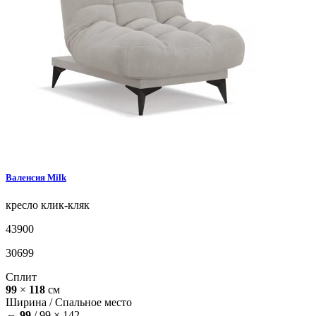
Валенсия
Milk
кресло
клик-кляк
43900
30699
Сплит
99
×
118
см
Ширина /
Спальное место
⇔
99
/
99 × 142