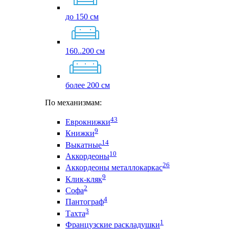
до 150 см
160..200 см
более 200 см
По механизмам:
43
Еврокнижки
9
Книжки
14
Выкатные
10
Аккордеоны
26
Аккордеоны металлокаркас
9
Клик-кляк
2
Софа
4
Пантограф
3
Тахта
1
Французские раскладушки