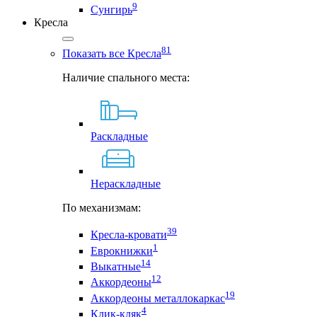
9
Сунгирь
Кресла
81
Показать все Кресла
Наличие спального места:
Раскладные
Нераскладные
По механизмам:
39
Кресла-кровати
1
Еврокнижки
14
Выкатные
12
Аккордеоны
19
Аккордеоны металлокаркас
4
Клик-кляк