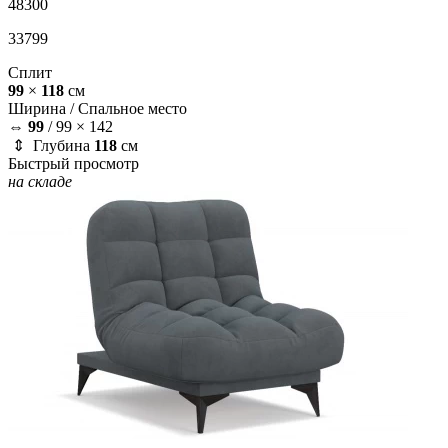
48300
33799
Сплит
99
×
118
см
Ширина /
Спальное место
⇔
99
/
99 × 142
⇕ Глубина
118
см
Быстрый просмотр
на складе