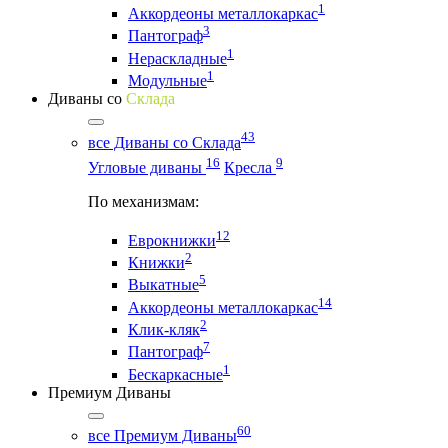
1
Аккордеоны металлокаркас
3
Пантограф
1
Нераскладные
1
Модульные
Диваны со
Склада
43
все Диваны со Склада
16
9
Угловые диваны
Кресла
По механизмам:
12
Еврокнижки
2
Книжки
5
Выкатные
14
Аккордеоны металлокаркас
2
Клик-кляк
7
Пантограф
1
Бескаркасные
Премиум Диваны
60
все Премиум Диваны