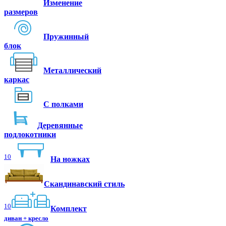
Изменение
размеров
Пружинный
блок
Металлический
каркас
С полками
Деревянные
подлокотники
10
На ножках
Скандинавский стиль
10
Комплект
диван + кресло