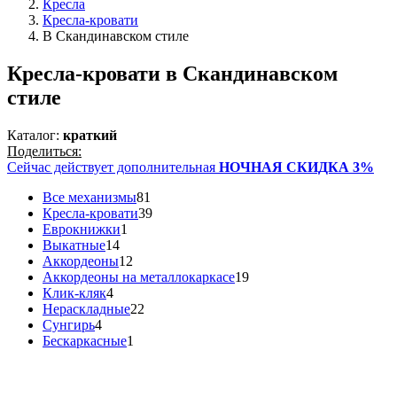
Кресла
Кресла-кровати
В Скандинавском стиле
Кресла-кровати в Скандинавском
стиле
Каталог:
краткий
Поделиться:
Сейчас действует дополнительная
НОЧНАЯ СКИДКА 3%
Все механизмы
81
Кресла-кровати
39
Еврокнижки
1
Выкатные
14
Аккордеоны
12
Аккордеоны на металлокаркасе
19
Клик-кляк
4
Нераскладные
22
Сунгирь
4
Бескаркасные
1