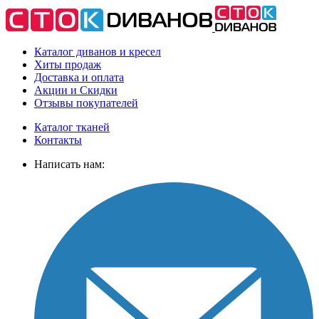
Каталог диванов и кресел
Хиты
продаж
Доставка
и оплата
Акции
и Скидки
Отзывы
покупателей
Каталог тканей
Контакты
Написать нам: