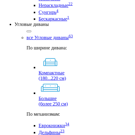
22
Нераскладные
4
Сунгирь
1
Бескаркасные
Угловые диваны
63
все Угловые диваны
По ширине дивана:
Компактные
(180...220 см)
Большие
(более 250 см)
По механизмам:
34
Еврокнижки
23
Дельфины