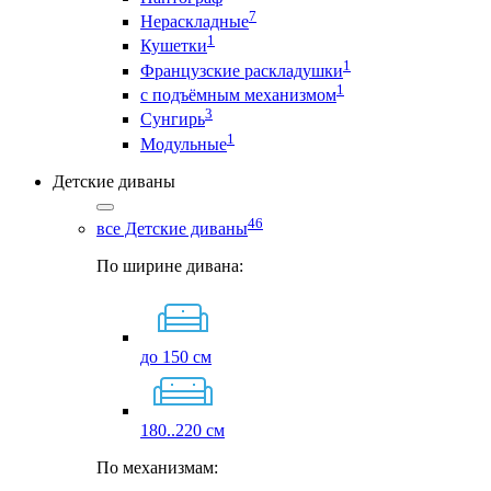
7
Нераскладные
1
Кушетки
1
Французские раскладушки
1
с подъёмным механизмом
3
Сунгирь
1
Модульные
Детские диваны
46
все Детские диваны
По ширине дивана:
до 150 см
180..220 см
По механизмам: