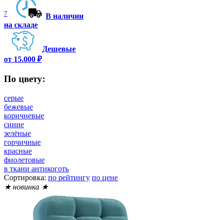
7
В наличии
на складе
Дешевые
от 15.000 ₽
По цвету:
серые
бежевые
коричневые
синие
зелёные
горчичные
красные
фиолетовые
в ткани антикоготь
Сортировка:
по рейтингу
по цене
★ новинка ★