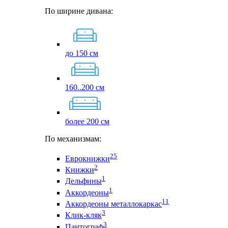
По ширине дивана:
до 150 см
160..200 см
более 200 см
По механизмам:
25
Еврокнижки
2
Книжки
1
Дельфины
1
Аккордеоны
11
Аккордеоны металлокаркас
3
Клик-кляк
3
Пантограф