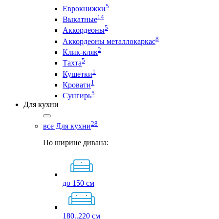
5
Еврокнижки
14
Выкатные
5
Аккордеоны
8
Аккордеоны металлокаркас
2
Клик-кляк
5
Тахта
1
Кушетки
1
Кровати
5
Сунгирь
Для кухни
28
все Для кухни
По ширине дивана:
до 150 см
180..220 см