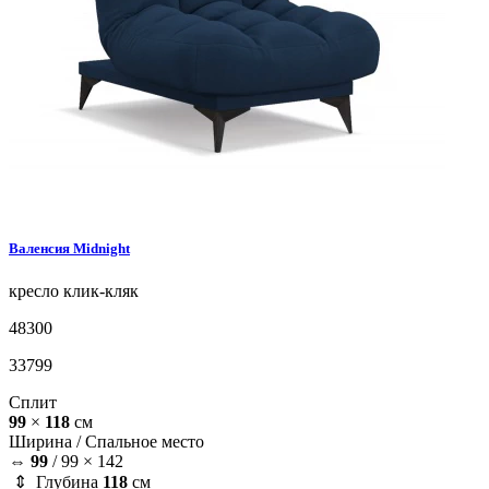
Валенсия
Midnight
кресло
клик-кляк
48300
33799
Сплит
99
×
118
см
Ширина /
Спальное место
⇔
99
/
99 × 142
⇕ Глубина
118
см