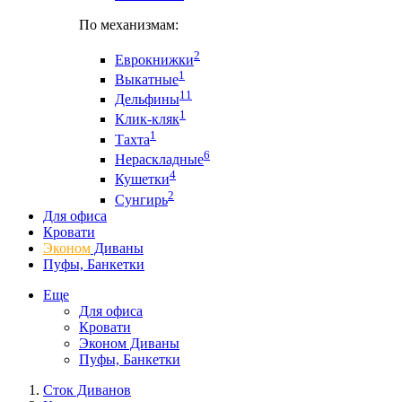
По механизмам:
2
Еврокнижки
1
Выкатные
11
Дельфины
1
Клик-кляк
1
Тахта
6
Нераскладные
4
Кушетки
2
Сунгирь
Для офиса
Кровати
Эконом
Диваны
Пуфы, Банкетки
Еще
Для офиса
Кровати
Эконом Диваны
Пуфы, Банкетки
Сток Диванов