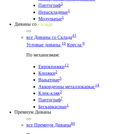
3
Пантограф
1
Нераскладные
1
Модульные
Диваны со
Склада
43
все Диваны со Склада
16
9
Угловые диваны
Кресла
По механизмам:
12
Еврокнижки
2
Книжки
5
Выкатные
14
Аккордеоны металлокаркас
2
Клик-кляк
7
Пантограф
1
Бескаркасные
Премиум Диваны
60
все Премиум Диваны