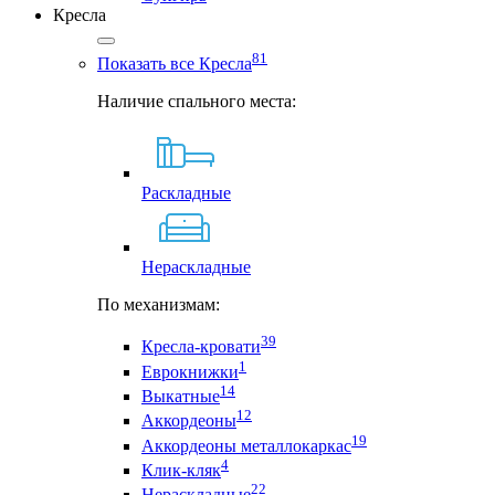
Кресла
81
Показать все Кресла
Наличие спального места:
Раскладные
Нераскладные
По механизмам:
39
Кресла-кровати
1
Еврокнижки
14
Выкатные
12
Аккордеоны
19
Аккордеоны металлокаркас
4
Клик-кляк
22
Нераскладные