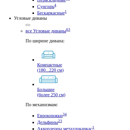
4
Сунгирь
1
Бескаркасные
Угловые диваны
63
все Угловые диваны
По ширине дивана:
Компактные
(180...220 см)
Большие
(более 250 см)
По механизмам:
34
Еврокнижки
23
Дельфины
1
Аккордеоны металлокаркас