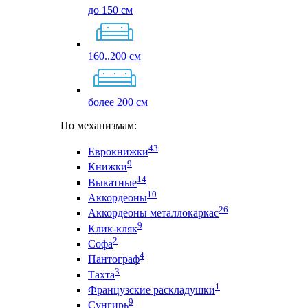
до 150 см
160..200 см
более 200 см
По механизмам:
43
Еврокнижки
9
Книжки
14
Выкатные
10
Аккордеоны
26
Аккордеоны металлокаркас
9
Клик-кляк
2
Софа
4
Пантограф
3
Тахта
1
Французские раскладушки
9
Сунгирь