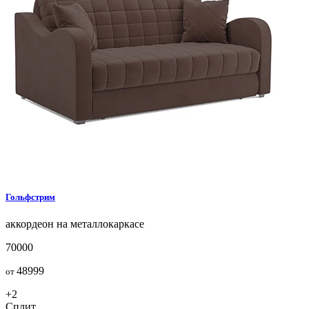
Гольфстрим
аккордеон на металлокаркасе
70000
48999
от
+2
Сплит