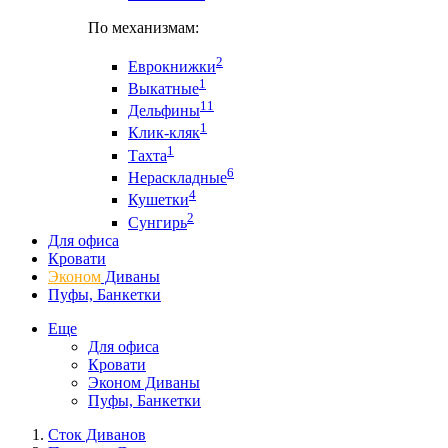
По механизмам:
2
Еврокнижки
1
Выкатные
11
Дельфины
1
Клик-кляк
1
Тахта
6
Нераскладные
4
Кушетки
2
Сунгирь
Для офиса
Кровати
Эконом
Диваны
Пуфы, Банкетки
Еще
Для офиса
Кровати
Эконом Диваны
Пуфы, Банкетки
Сток Диванов