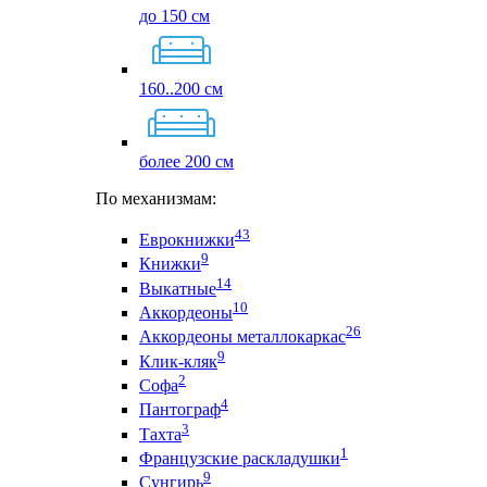
до 150 см
160..200 см
более 200 см
По механизмам:
43
Еврокнижки
9
Книжки
14
Выкатные
10
Аккордеоны
26
Аккордеоны металлокаркас
9
Клик-кляк
2
Софа
4
Пантограф
3
Тахта
1
Французские раскладушки
9
Сунгирь