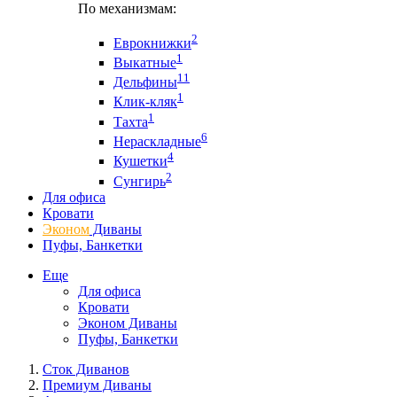
По механизмам:
2
Еврокнижки
1
Выкатные
11
Дельфины
1
Клик-кляк
1
Тахта
6
Нераскладные
4
Кушетки
2
Сунгирь
Для офиса
Кровати
Эконом
Диваны
Пуфы, Банкетки
Еще
Для офиса
Кровати
Эконом Диваны
Пуфы, Банкетки
Сток Диванов
Премиум Диваны