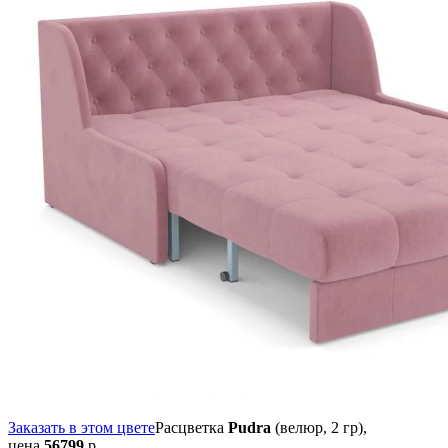
Заказать в этом цвете
Расцветка
Pudra
(велюр, 2 гр),
цена
56799
р.