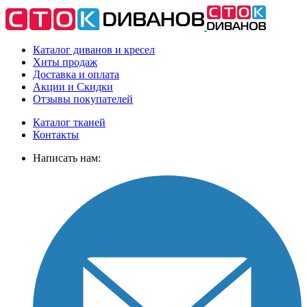
Каталог диванов и кресел
Хиты
продаж
Доставка
и оплата
Акции
и Скидки
Отзывы
покупателей
Каталог тканей
Контакты
Написать нам: