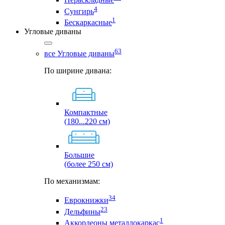
4
Сунгирь
1
Бескаркасные
Угловые диваны
63
все Угловые диваны
По ширине дивана:
Компактные
(180...220 см)
Большие
(более 250 см)
По механизмам:
34
Еврокнижки
23
Дельфины
1
Аккордеоны металлокаркас