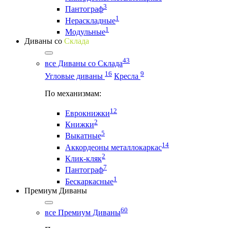
3
Пантограф
1
Нераскладные
1
Модульные
Диваны со
Склада
43
все Диваны со Склада
16
9
Угловые диваны
Кресла
По механизмам:
12
Еврокнижки
2
Книжки
5
Выкатные
14
Аккордеоны металлокаркас
2
Клик-кляк
7
Пантограф
1
Бескаркасные
Премиум Диваны
60
все Премиум Диваны