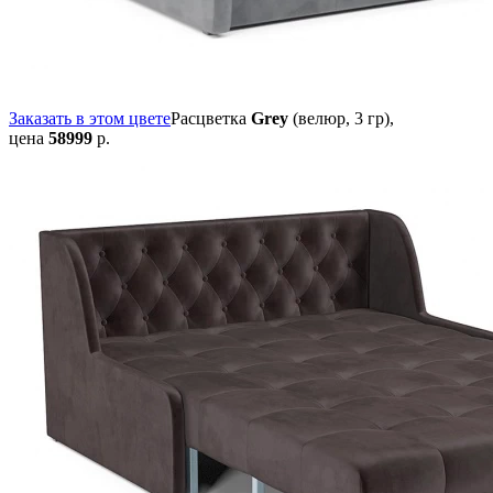
Заказать в этом цвете
Расцветка
Grey
(велюр, 3 гр),
цена
58999
р.