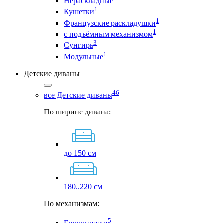
Нераскладные
1
Кушетки
1
Французские раскладушки
1
с подъёмным механизмом
3
Сунгирь
1
Модульные
Детские диваны
46
все Детские диваны
По ширине дивана:
до 150 см
180..220 см
По механизмам:
5
Еврокнижки