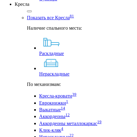
Кресла
81
Показать все Кресла
Наличие спального места:
Раскладные
Нераскладные
По механизмам:
39
Кресла-кровати
1
Еврокнижки
14
Выкатные
12
Аккордеоны
19
Аккордеоны металлокаркас
4
Клик-кляк
22
Нераскладные