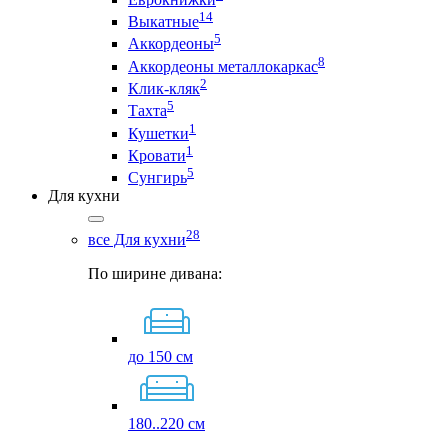
14
Выкатные
5
Аккордеоны
8
Аккордеоны металлокаркас
2
Клик-кляк
5
Тахта
1
Кушетки
1
Кровати
5
Сунгирь
Для кухни
28
все Для кухни
По ширине дивана:
до 150 см
180..220 см