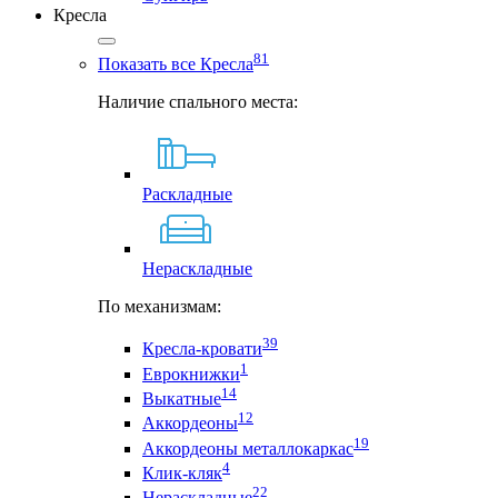
Кресла
81
Показать все Кресла
Наличие спального места:
Раскладные
Нераскладные
По механизмам:
39
Кресла-кровати
1
Еврокнижки
14
Выкатные
12
Аккордеоны
19
Аккордеоны металлокаркас
4
Клик-кляк
22
Нераскладные