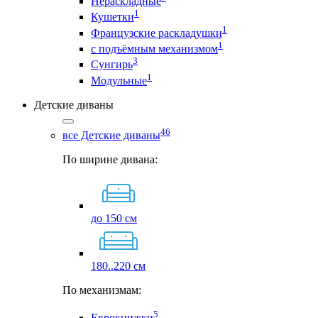
Нераскладные
1
Кушетки
1
Французские раскладушки
1
с подъёмным механизмом
3
Сунгирь
1
Модульные
Детские диваны
46
все Детские диваны
По ширине дивана:
до 150 см
180..220 см
По механизмам:
5
Еврокнижки