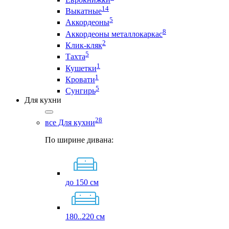
14
Выкатные
5
Аккордеоны
8
Аккордеоны металлокаркас
2
Клик-кляк
5
Тахта
1
Кушетки
1
Кровати
5
Сунгирь
Для кухни
28
все Для кухни
По ширине дивана:
до 150 см
180..220 см