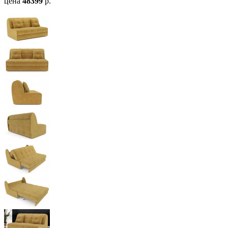
цена
48399
р.