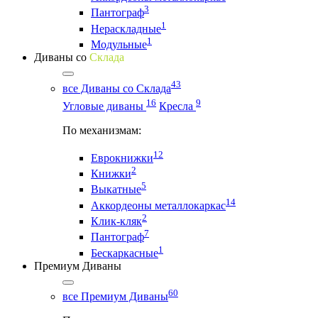
3
Пантограф
1
Нераскладные
1
Модульные
Диваны со
Склада
43
все Диваны со Склада
16
9
Угловые диваны
Кресла
По механизмам:
12
Еврокнижки
2
Книжки
5
Выкатные
14
Аккордеоны металлокаркас
2
Клик-кляк
7
Пантограф
1
Бескаркасные
Премиум Диваны
60
все Премиум Диваны