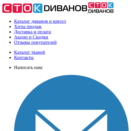
Каталог диванов и кресел
Хиты
продаж
Доставка
и оплата
Акции
и Скидки
Отзывы
покупателей
Каталог тканей
Контакты
Написать нам: