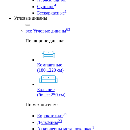
4
Сунгирь
1
Бескаркасные
Угловые диваны
63
все Угловые диваны
По ширине дивана:
Компактные
(180...220 см)
Большие
(более 250 см)
По механизмам:
34
Еврокнижки
23
Дельфины
1
Аккордеоны металлокаркас