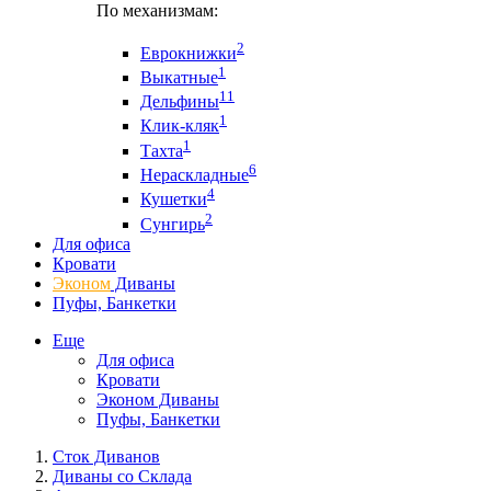
По механизмам:
2
Еврокнижки
1
Выкатные
11
Дельфины
1
Клик-кляк
1
Тахта
6
Нераскладные
4
Кушетки
2
Сунгирь
Для офиса
Кровати
Эконом
Диваны
Пуфы, Банкетки
Еще
Для офиса
Кровати
Эконом Диваны
Пуфы, Банкетки
Сток Диванов
Диваны со Склада