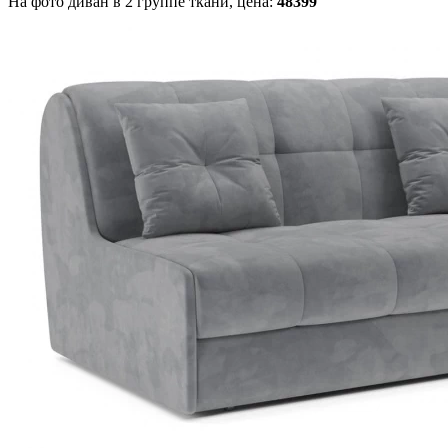
На фото диван в 2 группе ткани,
цена:
48399