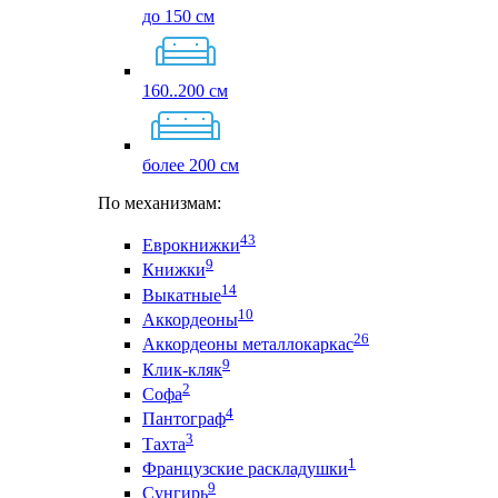
до 150 см
160..200 см
более 200 см
По механизмам:
43
Еврокнижки
9
Книжки
14
Выкатные
10
Аккордеоны
26
Аккордеоны металлокаркас
9
Клик-кляк
2
Софа
4
Пантограф
3
Тахта
1
Французские раскладушки
9
Сунгирь