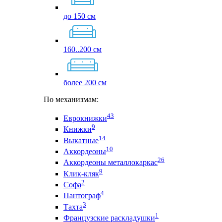
до 150 см
160..200 см
более 200 см
По механизмам:
43
Еврокнижки
9
Книжки
14
Выкатные
10
Аккордеоны
26
Аккордеоны металлокаркас
9
Клик-кляк
2
Софа
4
Пантограф
3
Тахта
1
Французские раскладушки