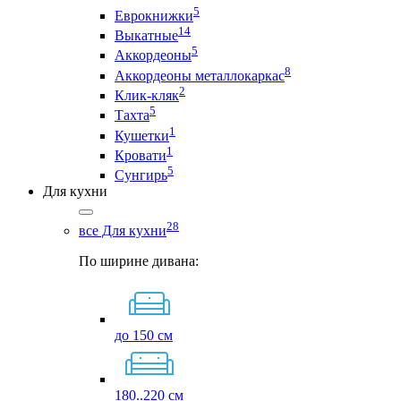
5
Еврокнижки
14
Выкатные
5
Аккордеоны
8
Аккордеоны металлокаркас
2
Клик-кляк
5
Тахта
1
Кушетки
1
Кровати
5
Сунгирь
Для кухни
28
все Для кухни
По ширине дивана:
до 150 см
180..220 см