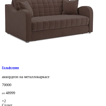
Гольфстрим
аккордеон на металлокаркасе
70000
48999
от
+2
Сплит