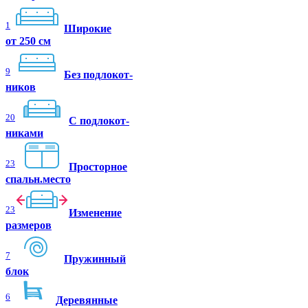
1
Широкие
от 250 см
9
Без подлокот-
ников
20
C подлокот-
никами
23
Просторное
спальн.место
23
Изменение
размеров
7
Пружинный
блок
6
Деревянные