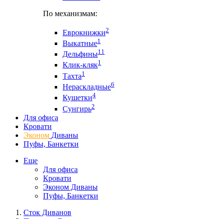
По механизмам:
2
Еврокнижки
1
Выкатные
11
Дельфины
1
Клик-кляк
1
Тахта
6
Нераскладные
4
Кушетки
2
Сунгирь
Для офиса
Кровати
Эконом
Диваны
Пуфы, Банкетки
Еще
Для офиса
Кровати
Эконом Диваны
Пуфы, Банкетки
Сток Диванов