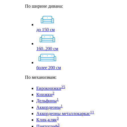
По ширине дивана:
до 150 см
160..200 см
более 200 см
По механизмам:
25
Еврокнижки
2
Книжки
1
Дельфины
1
Аккордеоны
11
Аккордеоны металлокаркас
3
Клик-кляк
3
Пантограф