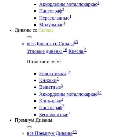
1
Аккордеоны металлокаркас
3
Пантограф
1
Нераскладные
1
Модульные
Диваны со
Склада
43
все Диваны со Склада
16
9
Угловые диваны
Кресла
По механизмам:
12
Еврокнижки
2
Книжки
5
Выкатные
14
Аккордеоны металлокаркас
2
Клик-кляк
7
Пантограф
1
Бескаркасные
Премиум Диваны
60
все Премиум Диваны