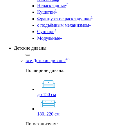
7
Нераскладные
1
Кушетки
1
Французские раскладушки
1
с подъёмным механизмом
3
Сунгирь
1
Модульные
Детские диваны
46
все Детские диваны
По ширине дивана:
до 150 см
180..220 см
По механизмам: