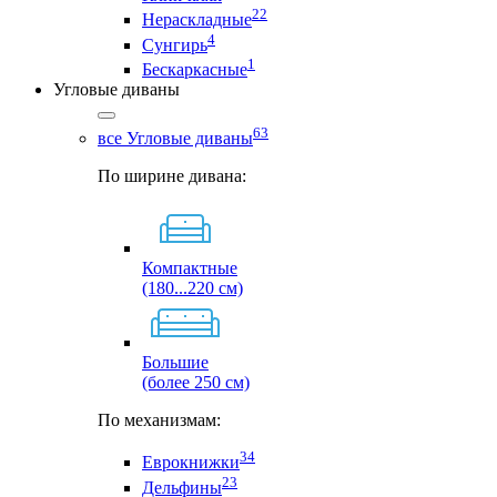
22
Нераскладные
4
Сунгирь
1
Бескаркасные
Угловые диваны
63
все Угловые диваны
По ширине дивана:
Компактные
(180...220 см)
Большие
(более 250 см)
По механизмам:
34
Еврокнижки
23
Дельфины