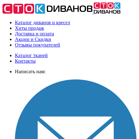
Каталог диванов и кресел
Хиты
продаж
Доставка
и оплата
Акции
и Скидки
Отзывы
покупателей
Каталог тканей
Контакты
Написать нам: