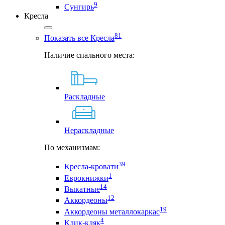
9
Сунгирь
Кресла
81
Показать все Кресла
Наличие спального места:
Раскладные
Нераскладные
По механизмам:
39
Кресла-кровати
1
Еврокнижки
14
Выкатные
12
Аккордеоны
19
Аккордеоны металлокаркас
4
Клик-кляк