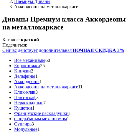
Премиум Диваны
Аккордеоны на металлокаркасе
Диваны Премиум класса Аккордеоны
на металлокаркасе
Каталог:
краткий
Поделиться:
Сейчас действует дополнительная
НОЧНАЯ СКИДКА 3%
Все механизмы
60
Еврокнижки
25
Книжки
2
Дельфины
1
Аккордеоны
1
Аккордеоны на металлокаркасе
11
Клик-кляк
3
Пантограф
3
Нераскладные
7
Кушетки
1
Французские раскладушки
1
с подъёмным механизмом
1
Сунгирь
3
Модульные
1