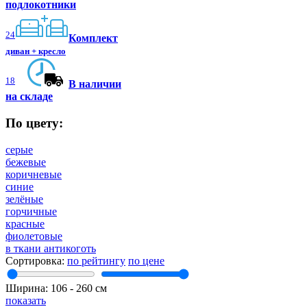
подлокотники
24
Комплект
диван + кресло
18
В наличии
на складе
По цвету:
серые
бежевые
коричневые
синие
зелёные
горчичные
красные
фиолетовые
в ткани антикоготь
Сортировка:
по рейтингу
по цене
Ширина:
106
‐
260
см
показать