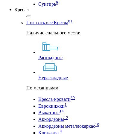
9
Сунгирь
Кресла
81
Показать все Кресла
Наличие спального места:
Раскладные
Нераскладные
По механизмам:
39
Кресла-кровати
1
Еврокнижки
14
Выкатные
12
Аккордеоны
19
Аккордеоны металлокаркас
4
Клик-кляк