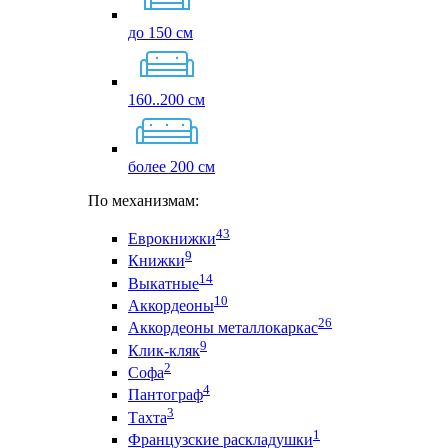
до 150 см
160..200 см
более 200 см
По механизмам:
43
Еврокнижки
9
Книжки
14
Выкатные
10
Аккордеоны
26
Аккордеоны металлокаркас
9
Клик-кляк
2
Софа
4
Пантограф
3
Тахта
1
Французские раскладушки