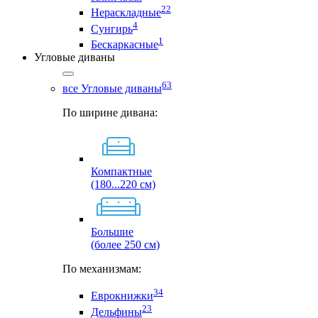
22
Нераскладные
4
Сунгирь
1
Бескаркасные
Угловые диваны
63
все Угловые диваны
По ширине дивана:
Компактные
(180...220 см)
Большие
(более 250 см)
По механизмам:
34
Еврокнижки
23
Дельфины