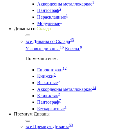
1
Аккордеоны металлокаркас
3
Пантограф
1
Нераскладные
1
Модульные
Диваны со
Склада
43
все Диваны со Склада
16
9
Угловые диваны
Кресла
По механизмам:
12
Еврокнижки
2
Книжки
5
Выкатные
14
Аккордеоны металлокаркас
2
Клик-кляк
7
Пантограф
1
Бескаркасные
Премиум Диваны
60
все Премиум Диваны