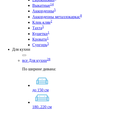
14
Выкатные
5
Аккордеоны
8
Аккордеоны металлокаркас
2
Клик-кляк
5
Тахта
1
Кушетки
1
Кровати
5
Сунгирь
Для кухни
28
все Для кухни
По ширине дивана:
до 150 см
180..220 см