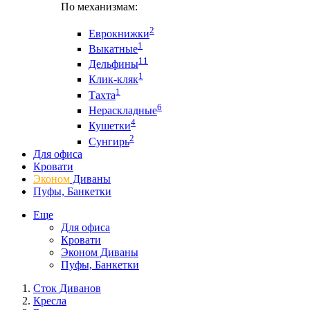
По механизмам:
2
Еврокнижки
1
Выкатные
11
Дельфины
1
Клик-кляк
1
Тахта
6
Нераскладные
4
Кушетки
2
Сунгирь
Для офиса
Кровати
Эконом
Диваны
Пуфы, Банкетки
Еще
Для офиса
Кровати
Эконом Диваны
Пуфы, Банкетки
Сток Диванов
Кресла