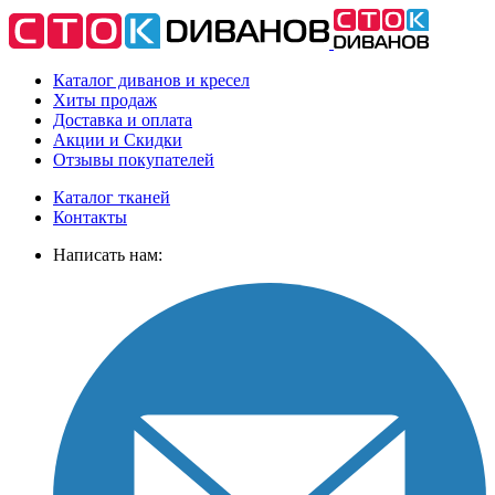
Каталог диванов и кресел
Хиты
продаж
Доставка
и оплата
Акции
и Скидки
Отзывы
покупателей
Каталог тканей
Контакты
Написать нам: