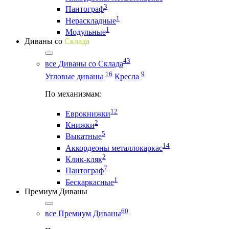
3
Пантограф
1
Нераскладные
1
Модульные
Диваны со
Склада
43
все Диваны со Склада
16
9
Угловые диваны
Кресла
По механизмам:
12
Еврокнижки
2
Книжки
5
Выкатные
14
Аккордеоны металлокаркас
2
Клик-кляк
7
Пантограф
1
Бескаркасные
Премиум Диваны
60
все Премиум Диваны