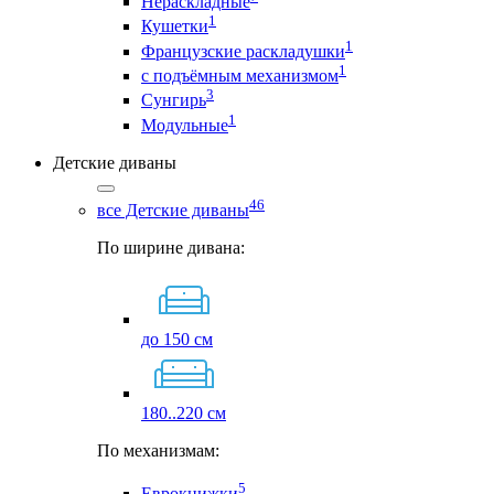
Нераскладные
1
Кушетки
1
Французские раскладушки
1
с подъёмным механизмом
3
Сунгирь
1
Модульные
Детские диваны
46
все Детские диваны
По ширине дивана:
до 150 см
180..220 см
По механизмам:
5
Еврокнижки