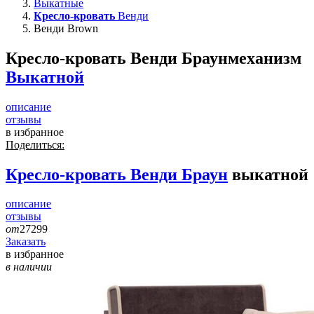
Выкатные
Кресло-кровать
Венди
Венди Brown
Кресло-кровать Венди Браун
механизм
Выкатной
описание
отзывы
в избранное
Поделиться:
Кресло-кровать
Венди Браун
выкатной
описание
отзывы
от
27299
Заказать
в избранное
в наличии