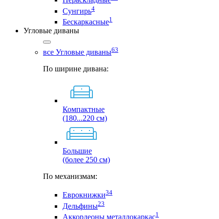
4
Сунгирь
1
Бескаркасные
Угловые диваны
63
все Угловые диваны
По ширине дивана:
Компактные
(180...220 см)
Большие
(более 250 см)
По механизмам:
34
Еврокнижки
23
Дельфины
1
Аккордеоны металлокаркас