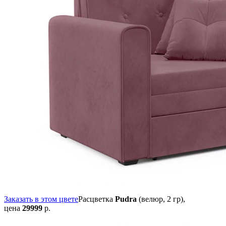
Заказать в этом цвете
Расцветка
Pudra
(велюр, 2 гр),
цена
29999
р.