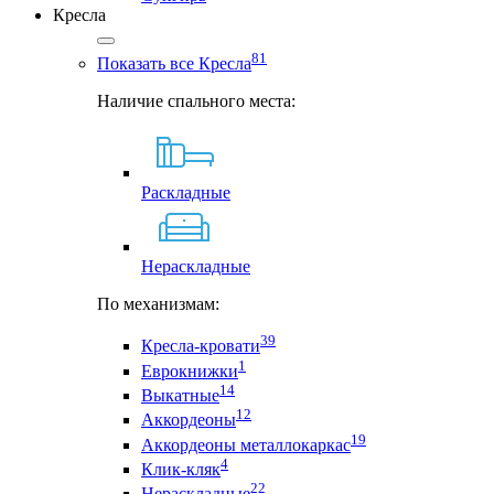
Кресла
81
Показать все Кресла
Наличие спального места:
Раскладные
Нераскладные
По механизмам:
39
Кресла-кровати
1
Еврокнижки
14
Выкатные
12
Аккордеоны
19
Аккордеоны металлокаркас
4
Клик-кляк
22
Нераскладные