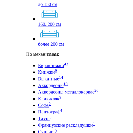
до 150 см
160..200 см
более 200 см
По механизмам:
43
Еврокнижки
9
Книжки
14
Выкатные
10
Аккордеоны
26
Аккордеоны металлокаркас
9
Клик-кляк
2
Софа
4
Пантограф
3
Тахта
1
Французские раскладушки
9
Сунгирь