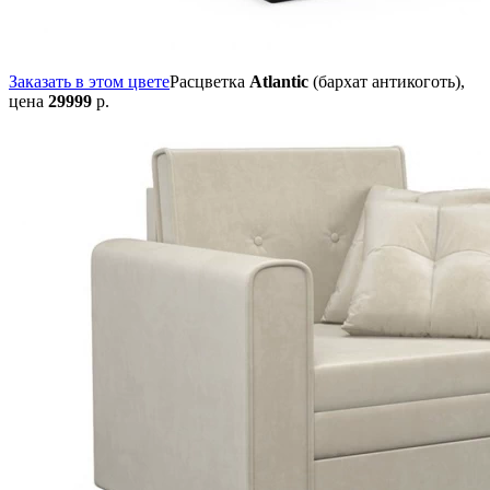
Заказать в этом цвете
Расцветка
Atlantic
(бархат антикоготь),
цена
29999
р.