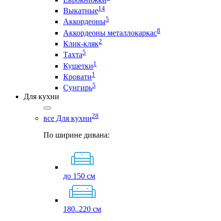
14
Выкатные
5
Аккордеоны
8
Аккордеоны металлокаркас
2
Клик-кляк
5
Тахта
1
Кушетки
1
Кровати
5
Сунгирь
Для кухни
28
все Для кухни
По ширине дивана:
до 150 см
180..220 см