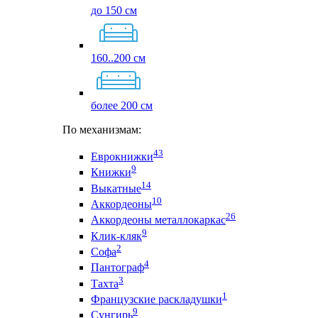
до 150 см
160..200 см
более 200 см
По механизмам:
43
Еврокнижки
9
Книжки
14
Выкатные
10
Аккордеоны
26
Аккордеоны металлокаркас
9
Клик-кляк
2
Софа
4
Пантограф
3
Тахта
1
Французские раскладушки
9
Сунгирь