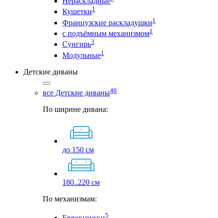
Нераскладные
1
Кушетки
1
Французские раскладушки
1
с подъёмным механизмом
3
Сунгирь
1
Модульные
Детские диваны
46
все Детские диваны
По ширине дивана:
до 150 см
180..220 см
По механизмам:
5
Еврокнижки