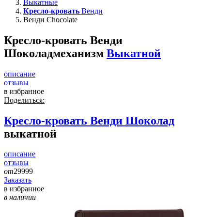
Выкатные
Кресло-кровать
Венди
Венди Chocolate
Кресло-кровать Венди
Шоколад
механизм
Выкатной
описание
отзывы
в избранное
Поделиться:
Кресло-кровать
Венди Шоколад
выкатной
описание
отзывы
от
29999
Заказать
в избранное
в наличии