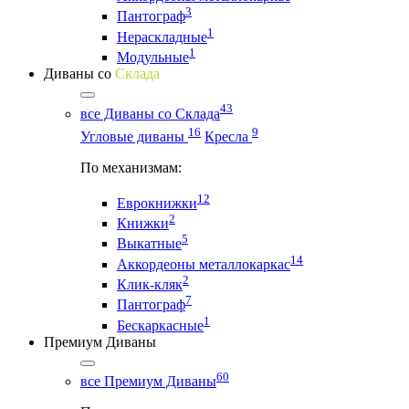
3
Пантограф
1
Нераскладные
1
Модульные
Диваны со
Склада
43
все Диваны со Склада
16
9
Угловые диваны
Кресла
По механизмам:
12
Еврокнижки
2
Книжки
5
Выкатные
14
Аккордеоны металлокаркас
2
Клик-кляк
7
Пантограф
1
Бескаркасные
Премиум Диваны
60
все Премиум Диваны