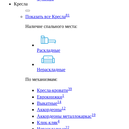
Кресла
81
Показать все Кресла
Наличие спального места:
Раскладные
Нераскладные
По механизмам:
39
Кресла-кровати
1
Еврокнижки
14
Выкатные
12
Аккордеоны
19
Аккордеоны металлокаркас
4
Клик-кляк
22
Нераскладные