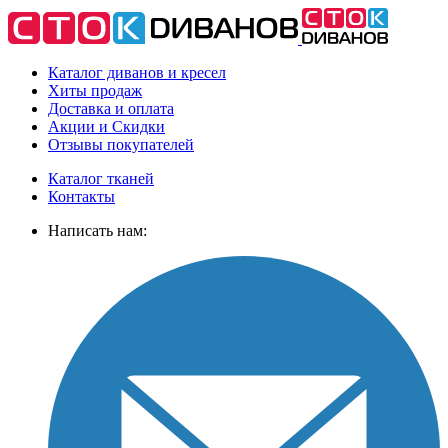
Каталог диванов и кресел
Хиты
продаж
Доставка
и оплата
Акции
и Скидки
Отзывы
покупателей
Каталог тканей
Контакты
Написать нам: