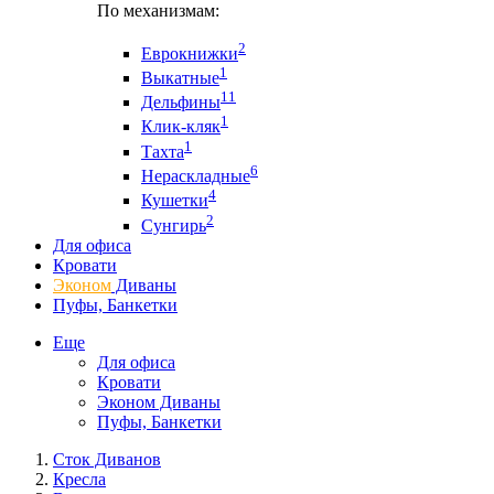
По механизмам:
2
Еврокнижки
1
Выкатные
11
Дельфины
1
Клик-кляк
1
Тахта
6
Нераскладные
4
Кушетки
2
Сунгирь
Для офиса
Кровати
Эконом
Диваны
Пуфы, Банкетки
Еще
Для офиса
Кровати
Эконом Диваны
Пуфы, Банкетки
Сток Диванов
Кресла