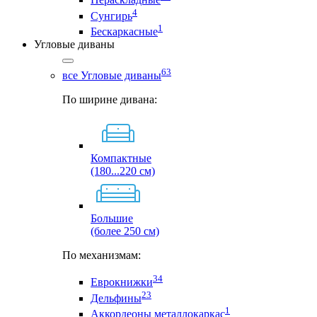
4
Сунгирь
1
Бескаркасные
Угловые диваны
63
все Угловые диваны
По ширине дивана:
Компактные
(180...220 см)
Большие
(более 250 см)
По механизмам:
34
Еврокнижки
23
Дельфины
1
Аккордеоны металлокаркас