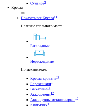
9
Сунгирь
Кресла
81
Показать все Кресла
Наличие спального места:
Раскладные
Нераскладные
По механизмам:
39
Кресла-кровати
1
Еврокнижки
14
Выкатные
12
Аккордеоны
19
Аккордеоны металлокаркас
4
Клик-кляк