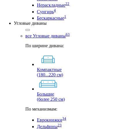
22
Нераскладные
4
Сунгирь
1
Бескаркасные
Угловые диваны
63
все Угловые диваны
По ширине дивана:
Компактные
(180...220 см)
Большие
(более 250 см)
По механизмам:
34
Еврокнижки
23
Дельфины