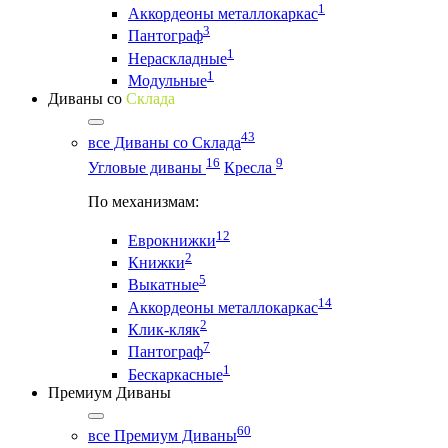
1
Аккордеоны металлокаркас
3
Пантограф
1
Нераскладные
1
Модульные
Диваны со
Склада
43
все Диваны со Склада
16
9
Угловые диваны
Кресла
По механизмам:
12
Еврокнижки
2
Книжки
5
Выкатные
14
Аккордеоны металлокаркас
2
Клик-кляк
7
Пантограф
1
Бескаркасные
Премиум Диваны
60
все Премиум Диваны