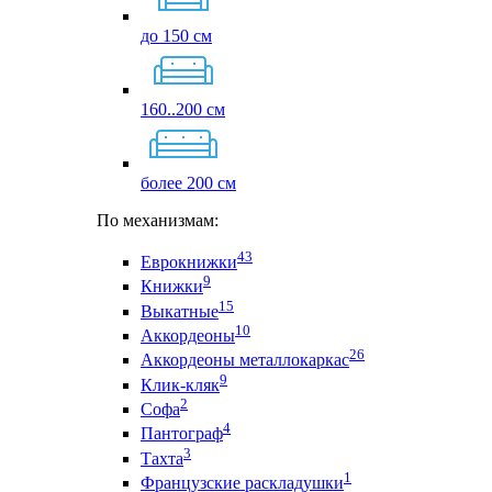
до 150 см
160..200 см
более 200 см
По механизмам:
43
Еврокнижки
9
Книжки
15
Выкатные
10
Аккордеоны
26
Аккордеоны металлокаркас
9
Клик-кляк
2
Софа
4
Пантограф
3
Тахта
1
Французские раскладушки