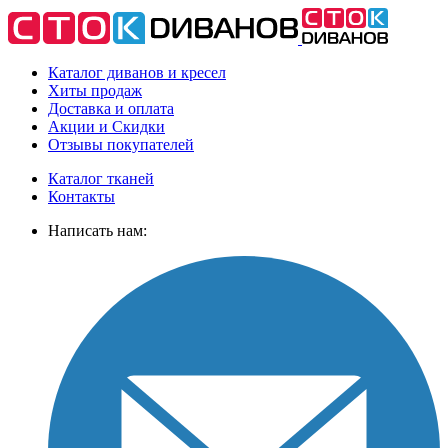
Каталог диванов и кресел
Хиты
продаж
Доставка
и оплата
Акции
и Скидки
Отзывы
покупателей
Каталог тканей
Контакты
Написать нам: