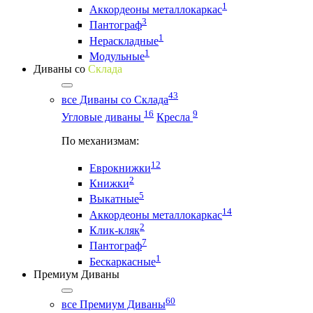
1
Аккордеоны металлокаркас
3
Пантограф
1
Нераскладные
1
Модульные
Диваны со
Склада
43
все Диваны со Склада
16
9
Угловые диваны
Кресла
По механизмам:
12
Еврокнижки
2
Книжки
5
Выкатные
14
Аккордеоны металлокаркас
2
Клик-кляк
7
Пантограф
1
Бескаркасные
Премиум Диваны
60
все Премиум Диваны