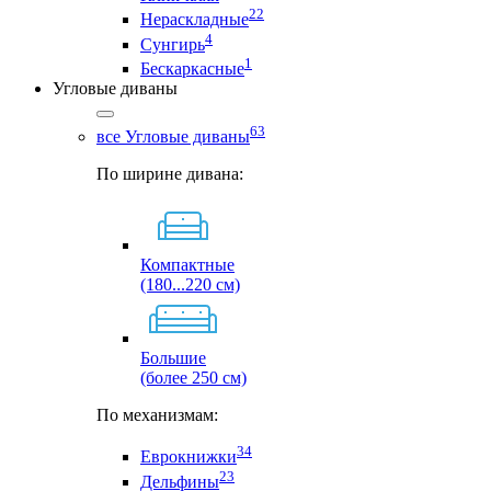
22
Нераскладные
4
Сунгирь
1
Бескаркасные
Угловые диваны
63
все Угловые диваны
По ширине дивана:
Компактные
(180...220 см)
Большие
(более 250 см)
По механизмам:
34
Еврокнижки
23
Дельфины