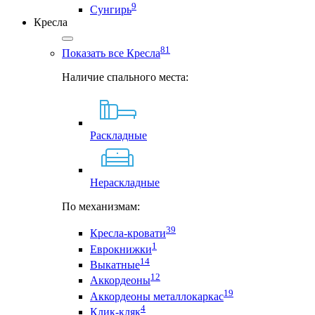
9
Сунгирь
Кресла
81
Показать все Кресла
Наличие спального места:
Раскладные
Нераскладные
По механизмам:
39
Кресла-кровати
1
Еврокнижки
14
Выкатные
12
Аккордеоны
19
Аккордеоны металлокаркас
4
Клик-кляк