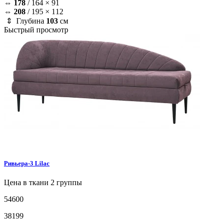
⇔
178
/
164 × 91
⇔
208
/
195 × 112
⇕ Глубина
103
см
Быстрый просмотр
Ривьера-3
Lilac
Цена в ткани 2 группы
54600
38199