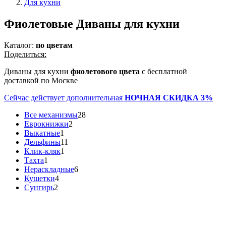
Для кухни
Фиолетовые Диваны для кухни
Каталог:
по цветам
Поделиться:
Диваны для кухни
фиолетового цвета
с бесплатной
доставкой по Москве
Сейчас действует дополнительная
НОЧНАЯ СКИДКА 3%
Все механизмы
28
Еврокнижки
2
Выкатные
1
Дельфины
11
Клик-кляк
1
Тахта
1
Нераскладные
6
Кушетки
4
Сунгирь
2