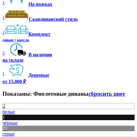
1
На ножках
1
Скандинавский стиль
1
Комплект
диван + кресло
3
В наличии
на складе
1
Дешевые
от 15.000 ₽
Показаны:
Фиолетовые диваны
сбросить цвет
2
белые
1
чёрные
22
серые