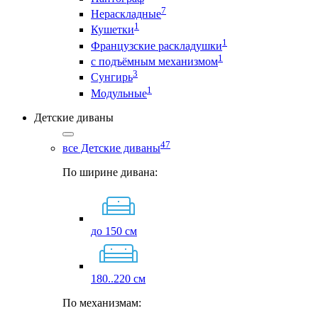
7
Нераскладные
1
Кушетки
1
Французские раскладушки
1
с подъёмным механизмом
3
Сунгирь
1
Модульные
Детские диваны
47
все Детские диваны
По ширине дивана:
до 150 см
180..220 см
По механизмам: