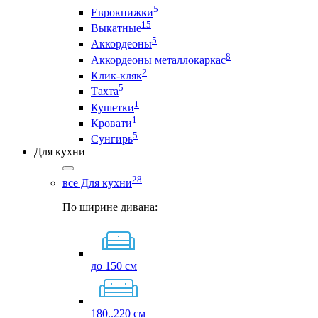
5
Еврокнижки
15
Выкатные
5
Аккордеоны
8
Аккордеоны металлокаркас
2
Клик-кляк
5
Тахта
1
Кушетки
1
Кровати
5
Сунгирь
Для кухни
28
все Для кухни
По ширине дивана:
до 150 см
180..220 см