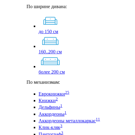
По ширине дивана:
до 150 см
160..200 см
более 200 см
По механизмам:
25
Еврокнижки
2
Книжки
1
Дельфины
1
Аккордеоны
11
Аккордеоны металлокаркас
3
Клик-кляк
3
Пантограф