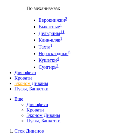
По механизмам:
2
Еврокнижки
1
Выкатные
11
Дельфины
1
Клик-кляк
1
Тахта
6
Нераскладные
4
Кушетки
2
Сунгирь
Для офиса
Кровати
Эконом
Диваны
Пуфы, Банкетки
Еще
Для офиса
Кровати
Эконом Диваны
Пуфы, Банкетки
Сток Диванов