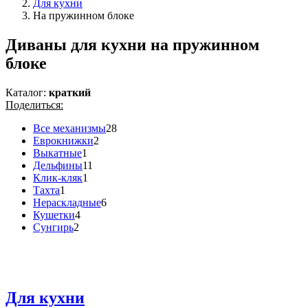
Для кухни
На пружинном блоке
Диваны для кухни на пружинном
блоке
Каталог:
краткий
Поделиться:
Все механизмы
28
Еврокнижки
2
Выкатные
1
Дельфины
11
Клик-кляк
1
Тахта
1
Нераскладные
6
Кушетки
4
Сунгирь
2
Для кухни