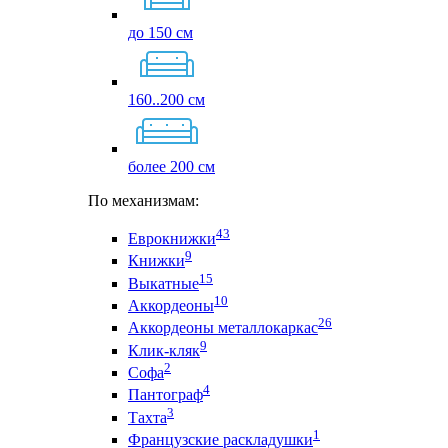
до 150 см
160..200 см
более 200 см
По механизмам:
43
Еврокнижки
9
Книжки
15
Выкатные
10
Аккордеоны
26
Аккордеоны металлокаркас
9
Клик-кляк
2
Софа
4
Пантограф
3
Тахта
1
Французские раскладушки