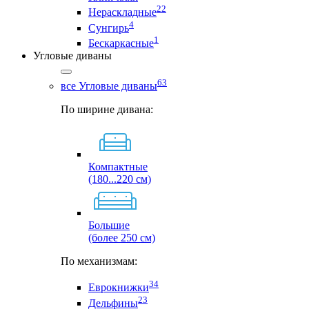
22
Нераскладные
4
Сунгирь
1
Бескаркасные
Угловые диваны
63
все Угловые диваны
По ширине дивана:
Компактные
(180...220 см)
Большие
(более 250 см)
По механизмам:
34
Еврокнижки
23
Дельфины