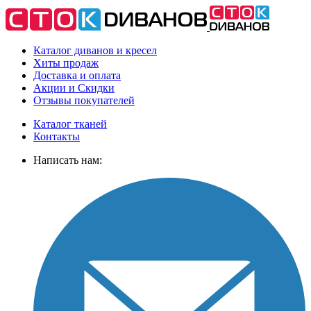
Каталог диванов и кресел
Хиты
продаж
Доставка
и оплата
Акции
и Скидки
Отзывы
покупателей
Каталог тканей
Контакты
Написать нам: