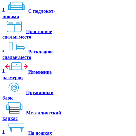
1
C подлокот-
никами
Просторное
спальн.место
2
Раскладное
спальн.место
1
Изменение
размеров
Пружинный
блок
Металлический
каркас
1
На ножках