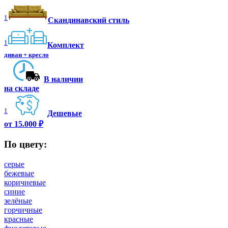
1
Скандинавский стиль
1
Комплект
диван + кресло
В наличии
на складе
1
Дешевые
от 15.000 ₽
По цвету:
серые
бежевые
коричневые
синие
зелёные
горчичные
красные