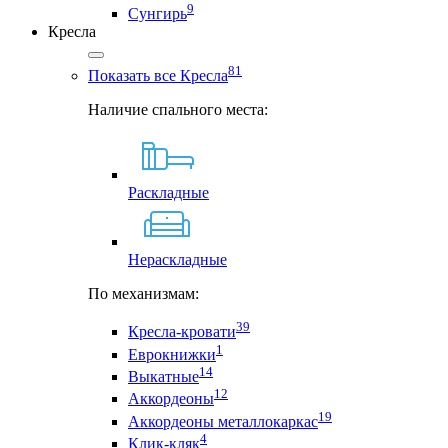
9
Сунгирь
Кресла
81
Показать все Кресла
Наличие спального места:
Раскладные
Нераскладные
По механизмам:
39
Кресла-кровати
1
Еврокнижки
14
Выкатные
12
Аккордеоны
19
Аккордеоны металлокаркас
4
Клик-кляк