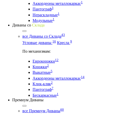
1
Аккордеоны металлокаркас
3
Пантограф
1
Нераскладные
1
Модульные
Диваны со
Склада
43
все Диваны со Склада
16
9
Угловые диваны
Кресла
По механизмам:
12
Еврокнижки
2
Книжки
5
Выкатные
14
Аккордеоны металлокаркас
2
Клик-кляк
7
Пантограф
1
Бескаркасные
Премиум Диваны
60
все Премиум Диваны