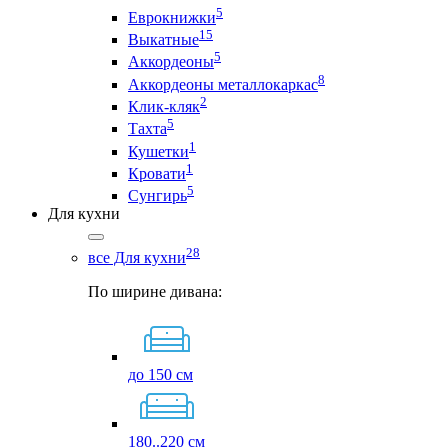
5
Еврокнижки
15
Выкатные
5
Аккордеоны
8
Аккордеоны металлокаркас
2
Клик-кляк
5
Тахта
1
Кушетки
1
Кровати
5
Сунгирь
Для кухни
28
все Для кухни
По ширине дивана:
до 150 см
180..220 см