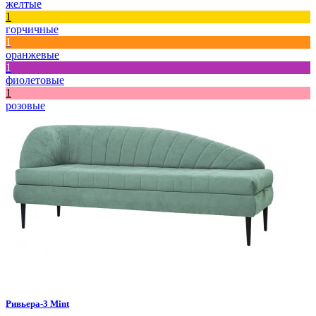
желтые
1
горчичные
1
оранжевые
1
фиолетовые
1
розовые
Ривьера-3
Mint