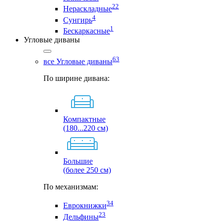
22
Нераскладные
4
Сунгирь
1
Бескаркасные
Угловые диваны
63
все Угловые диваны
По ширине дивана:
Компактные
(180...220 см)
Большие
(более 250 см)
По механизмам:
34
Еврокнижки
23
Дельфины