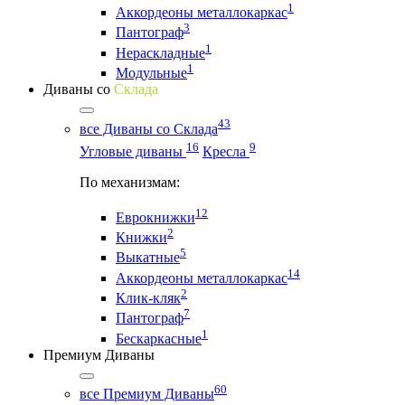
1
Аккордеоны металлокаркас
3
Пантограф
1
Нераскладные
1
Модульные
Диваны со
Склада
43
все Диваны со Склада
16
9
Угловые диваны
Кресла
По механизмам:
12
Еврокнижки
2
Книжки
5
Выкатные
14
Аккордеоны металлокаркас
2
Клик-кляк
7
Пантограф
1
Бескаркасные
Премиум Диваны
60
все Премиум Диваны