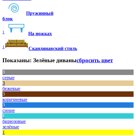
Пружинный
блок
1
На ножках
1
Скандинавский стиль
Показаны:
Зелёные диваны
сбросить цвет
3
серые
3
бежевые
3
коричневые
3
синие
1
бирюзовые
зелёные
1