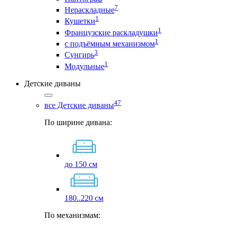
7
Нераскладные
1
Кушетки
1
Французские раскладушки
1
с подъёмным механизмом
3
Сунгирь
1
Модульные
Детские диваны
47
все Детские диваны
По ширине дивана:
до 150 см
180..220 см
По механизмам: