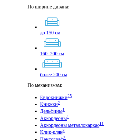
По ширине дивана:
до 150 см
160..200 см
более 200 см
По механизмам:
25
Еврокнижки
2
Книжки
1
Дельфины
1
Аккордеоны
11
Аккордеоны металлокаркас
3
Клик-кляк
3
Пантограф