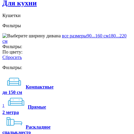
Для кухни
Кушетки
Фильтры
все размеры
90...160 см
180...220
см
Фильтры:
По цвету:
Сбросить
Фильтры:
Компактные
до 150 см
1
Прямые
2 метра
Раскладное
спальн.место