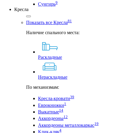
9
Сунгирь
Кресла
81
Показать все Кресла
Наличие спального места:
Раскладные
Нераскладные
По механизмам:
39
Кресла-кровати
1
Еврокнижки
14
Выкатные
12
Аккордеоны
19
Аккордеоны металлокаркас
4
Клик-кляк