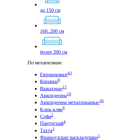
до 150 см
160..200 см
более 200 см
По механизмам:
43
Еврокнижки
9
Книжки
15
Выкатные
10
Аккордеоны
26
Аккордеоны металлокаркас
9
Клик-кляк
2
Софа
4
Пантограф
3
Тахта
1
Французские раскладушки