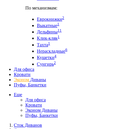
По механизмам:
2
Еврокнижки
1
Выкатные
11
Дельфины
1
Клик-кляк
1
Тахта
6
Нераскладные
4
Кушетки
2
Сунгирь
Для офиса
Кровати
Эконом
Диваны
Пуфы, Банкетки
Еще
Для офиса
Кровати
Эконом Диваны
Пуфы, Банкетки
Сток Диванов