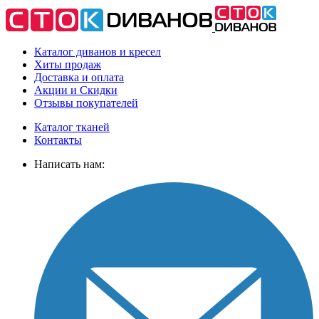
Каталог диванов и кресел
Хиты
продаж
Доставка
и оплата
Акции
и Скидки
Отзывы
покупателей
Каталог тканей
Контакты
Написать нам: