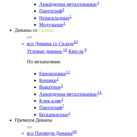
1
Аккордеоны металлокаркас
3
Пантограф
1
Нераскладные
1
Модульные
Диваны со
Склада
43
все Диваны со Склада
16
9
Угловые диваны
Кресла
По механизмам:
12
Еврокнижки
2
Книжки
5
Выкатные
14
Аккордеоны металлокаркас
2
Клик-кляк
7
Пантограф
1
Бескаркасные
Премиум Диваны
60
все Премиум Диваны