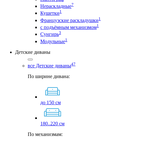
7
Нераскладные
1
Кушетки
1
Французские раскладушки
1
с подъёмным механизмом
3
Сунгирь
1
Модульные
Детские диваны
47
все Детские диваны
По ширине дивана:
до 150 см
180..220 см
По механизмам: