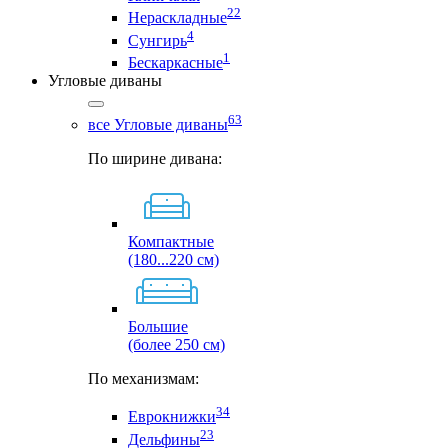
22
Нераскладные
4
Сунгирь
1
Бескаркасные
Угловые диваны
63
все Угловые диваны
По ширине дивана:
Компактные
(180...220 см)
Большие
(более 250 см)
По механизмам:
34
Еврокнижки
23
Дельфины