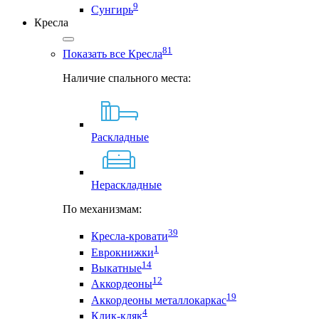
9
Сунгирь
Кресла
81
Показать все Кресла
Наличие спального места:
Раскладные
Нераскладные
По механизмам:
39
Кресла-кровати
1
Еврокнижки
14
Выкатные
12
Аккордеоны
19
Аккордеоны металлокаркас
4
Клик-кляк