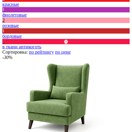
красные
1
фиолетовые
2
розовые
1
бордовые
2
в ткани антикоготь
Сортировка:
по рейтингу
по цене
-30%