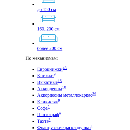
до 150 см
160..200 см
более 200 см
По механизмам:
43
Еврокнижки
9
Книжки
15
Выкатные
10
Аккордеоны
26
Аккордеоны металлокаркас
9
Клик-кляк
2
Софа
4
Пантограф
3
Тахта
1
Французские раскладушки