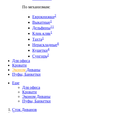
По механизмам:
2
Еврокнижки
1
Выкатные
11
Дельфины
1
Клик-кляк
1
Тахта
6
Нераскладные
4
Кушетки
2
Сунгирь
Для офиса
Кровати
Эконом
Диваны
Пуфы, Банкетки
Еще
Для офиса
Кровати
Эконом Диваны
Пуфы, Банкетки
Сток Диванов