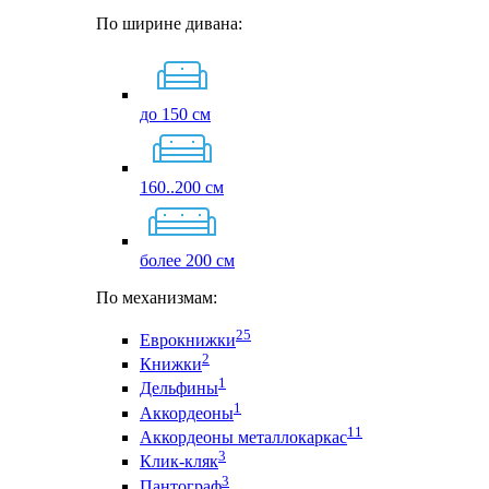
По ширине дивана:
до 150 см
160..200 см
более 200 см
По механизмам:
25
Еврокнижки
2
Книжки
1
Дельфины
1
Аккордеоны
11
Аккордеоны металлокаркас
3
Клик-кляк
3
Пантограф