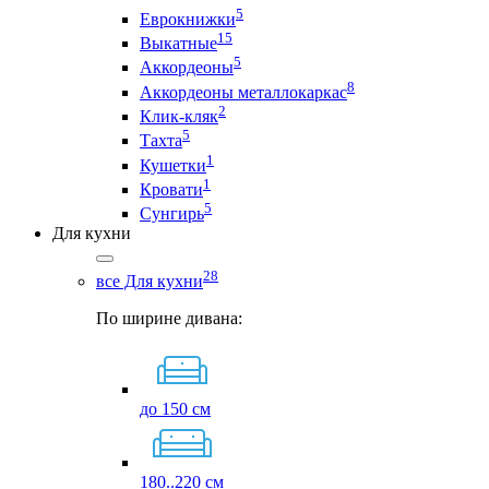
5
Еврокнижки
15
Выкатные
5
Аккордеоны
8
Аккордеоны металлокаркас
2
Клик-кляк
5
Тахта
1
Кушетки
1
Кровати
5
Сунгирь
Для кухни
28
все Для кухни
По ширине дивана:
до 150 см
180..220 см