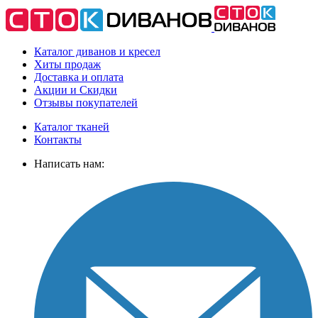
Каталог диванов и кресел
Хиты
продаж
Доставка
и оплата
Акции
и Скидки
Отзывы
покупателей
Каталог тканей
Контакты
Написать нам: