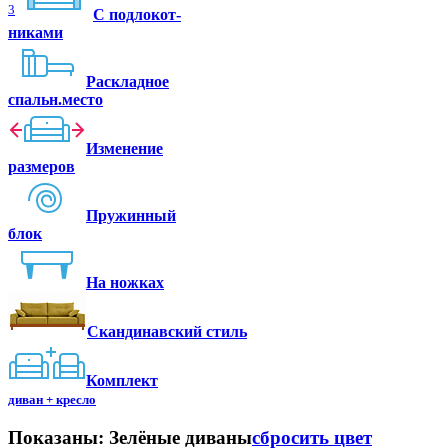
3
C подлокот-
никами
Раскладное
спальн.место
Изменение
размеров
Пружинный
блок
На ножках
Скандинавский стиль
Комплект
диван + кресло
Показаны:
Зелёные диваны
сбросить цвет