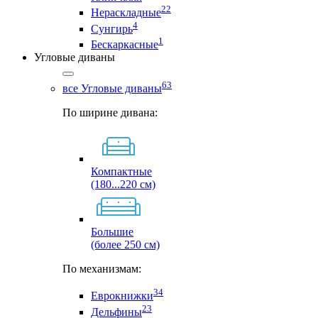
22
Нераскладные
4
Сунгирь
1
Бескаркасные
Угловые диваны
63
все Угловые диваны
По ширине дивана:
Компактные
(180...220 см)
Большие
(более 250 см)
По механизмам:
34
Еврокнижки
23
Дельфины