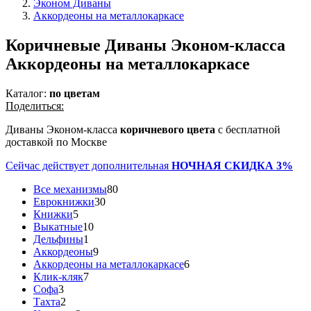
Эконом Диваны
Аккордеоны на металлокаркасе
Коричневые Диваны Эконом-класса
Аккордеоны на металлокаркасе
Каталог:
по цветам
Поделиться:
Диваны Эконом-класса
коричневого цвета
с бесплатной
доставкой по Москве
Сейчас действует дополнительная
НОЧНАЯ СКИДКА 3%
Все механизмы
80
Еврокнижки
30
Книжки
5
Выкатные
10
Дельфины
1
Аккордеоны
9
Аккордеоны на металлокаркасе
6
Клик-кляк
7
Софа
3
Тахта
2