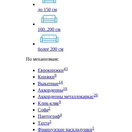
до 150 см
160..200 см
более 200 см
По механизмам:
43
Еврокнижки
9
Книжки
14
Выкатные
10
Аккордеоны
26
Аккордеоны металлокаркас
9
Клик-кляк
2
Софа
4
Пантограф
3
Тахта
1
Французские раскладушки