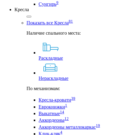
9
Сунгирь
Кресла
81
Показать все Кресла
Наличие спального места:
Раскладные
Нераскладные
По механизмам:
39
Кресла-кровати
1
Еврокнижки
14
Выкатные
12
Аккордеоны
19
Аккордеоны металлокаркас
4
Клик-кляк