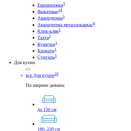
5
Еврокнижки
14
Выкатные
5
Аккордеоны
8
Аккордеоны металлокаркас
2
Клик-кляк
5
Тахта
1
Кушетки
1
Кровати
5
Сунгирь
Для кухни
28
все Для кухни
По ширине дивана:
до 150 см
180..220 см