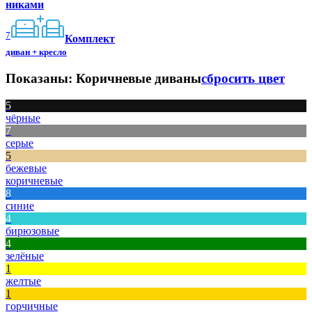
никами
7
Комплект
диван + кресло
Показаны:
Коричневые диваны
сбросить цвет
5
чёрные
7
серые
5
бежевые
коричневые
8
синие
4
бирюзовые
4
зелёные
1
желтые
1
горчичные