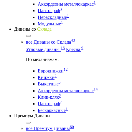
1
Аккордеоны металлокаркас
3
Пантограф
1
Нераскладные
1
Модульные
Диваны со
Склада
43
все Диваны со Склада
16
9
Угловые диваны
Кресла
По механизмам:
12
Еврокнижки
2
Книжки
5
Выкатные
14
Аккордеоны металлокаркас
2
Клик-кляк
7
Пантограф
1
Бескаркасные
Премиум Диваны
60
все Премиум Диваны