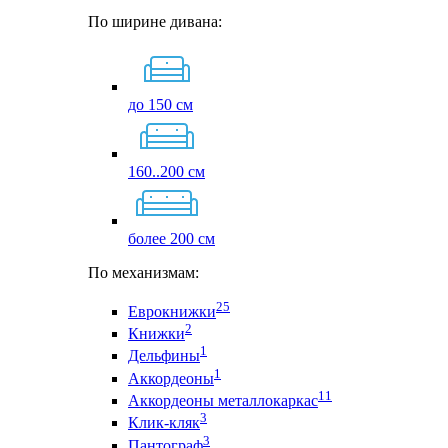
По ширине дивана:
до 150 см
160..200 см
более 200 см
По механизмам:
25
Еврокнижки
2
Книжки
1
Дельфины
1
Аккордеоны
11
Аккордеоны металлокаркас
3
Клик-кляк
3
Пантограф