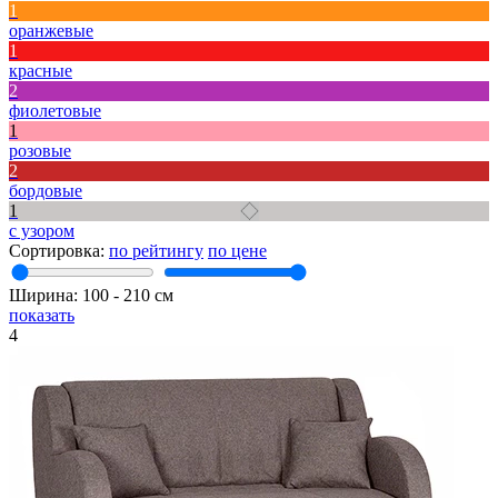
1
оранжевые
1
красные
2
фиолетовые
1
розовые
2
бордовые
1
с узором
Сортировка:
по рейтингу
по цене
Ширина:
100
‐
210
см
показать
4