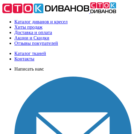
Каталог диванов и кресел
Хиты
продаж
Доставка
и оплата
Акции
и Скидки
Отзывы
покупателей
Каталог тканей
Контакты
Написать нам: