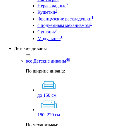
7
Нераскладные
1
Кушетки
1
Французские раскладушки
1
с подъёмным механизмом
3
Сунгирь
1
Модульные
Детские диваны
46
все Детские диваны
По ширине дивана:
до 150 см
180..220 см
По механизмам: