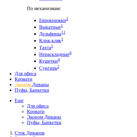
По механизмам:
2
Еврокнижки
1
Выкатные
11
Дельфины
1
Клик-кляк
1
Тахта
6
Нераскладные
4
Кушетки
2
Сунгирь
Для офиса
Кровати
Эконом
Диваны
Пуфы, Банкетки
Еще
Для офиса
Кровати
Эконом Диваны
Пуфы, Банкетки
Сток Диванов