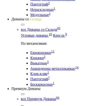
3
Пантограф
1
Нераскладные
1
Модульные
Диваны со
Склада
43
все Диваны со Склада
16
9
Угловые диваны
Кресла
По механизмам:
12
Еврокнижки
2
Книжки
5
Выкатные
14
Аккордеоны металлокаркас
2
Клик-кляк
7
Пантограф
1
Бескаркасные
Премиум Диваны
60
все Премиум Диваны