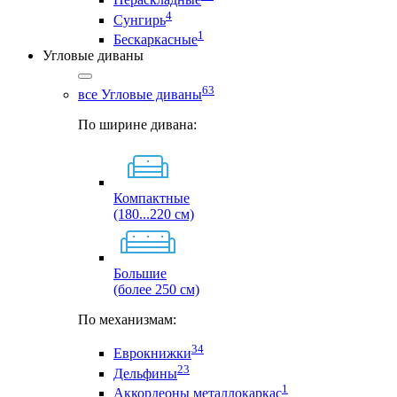
4
Сунгирь
1
Бескаркасные
Угловые диваны
63
все Угловые диваны
По ширине дивана:
Компактные
(180...220 см)
Большие
(более 250 см)
По механизмам:
34
Еврокнижки
23
Дельфины
1
Аккордеоны металлокаркас