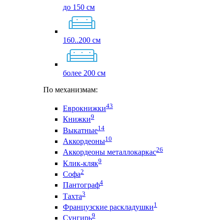
до 150 см
160..200 см
более 200 см
По механизмам:
43
Еврокнижки
9
Книжки
14
Выкатные
10
Аккордеоны
26
Аккордеоны металлокаркас
9
Клик-кляк
2
Софа
4
Пантограф
3
Тахта
1
Французские раскладушки
9
Сунгирь