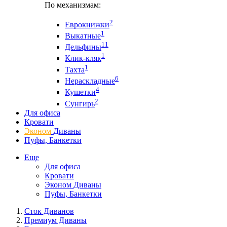
По механизмам:
2
Еврокнижки
1
Выкатные
11
Дельфины
1
Клик-кляк
1
Тахта
6
Нераскладные
4
Кушетки
2
Сунгирь
Для офиса
Кровати
Эконом
Диваны
Пуфы, Банкетки
Еще
Для офиса
Кровати
Эконом Диваны
Пуфы, Банкетки
Сток Диванов
Премиум Диваны