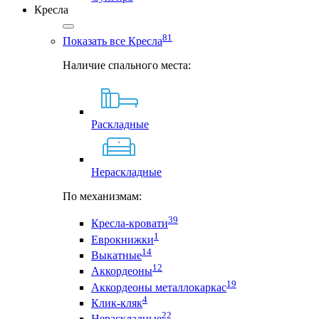
Кресла
81
Показать все Кресла
Наличие спального места:
Раскладные
Нераскладные
По механизмам:
39
Кресла-кровати
1
Еврокнижки
14
Выкатные
12
Аккордеоны
19
Аккордеоны металлокаркас
4
Клик-кляк
22
Нераскладные