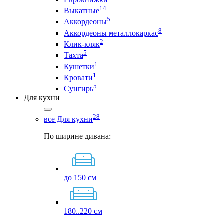
14
Выкатные
5
Аккордеоны
8
Аккордеоны металлокаркас
2
Клик-кляк
5
Тахта
1
Кушетки
1
Кровати
5
Сунгирь
Для кухни
28
все Для кухни
По ширине дивана:
до 150 см
180..220 см