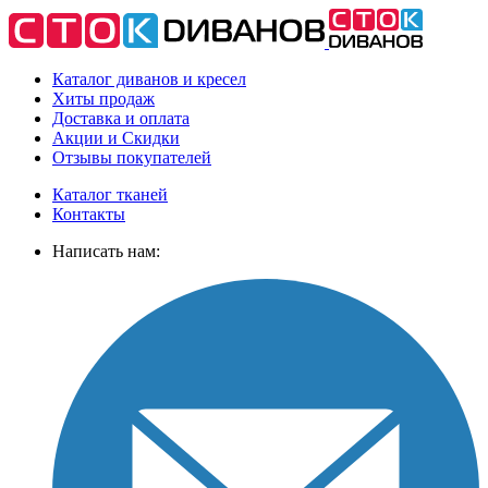
Каталог диванов и кресел
Хиты
продаж
Доставка
и оплата
Акции
и Скидки
Отзывы
покупателей
Каталог тканей
Контакты
Написать нам: