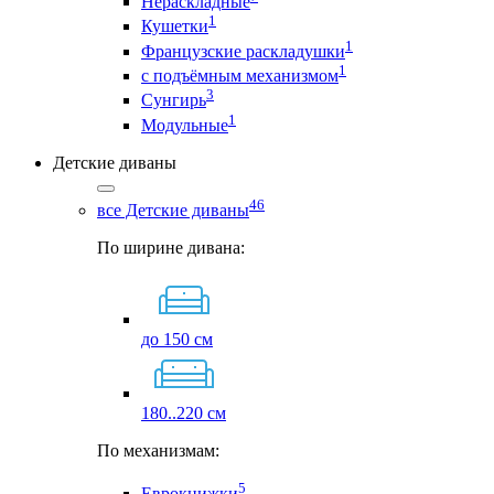
Нераскладные
1
Кушетки
1
Французские раскладушки
1
с подъёмным механизмом
3
Сунгирь
1
Модульные
Детские диваны
46
все Детские диваны
По ширине дивана:
до 150 см
180..220 см
По механизмам:
5
Еврокнижки