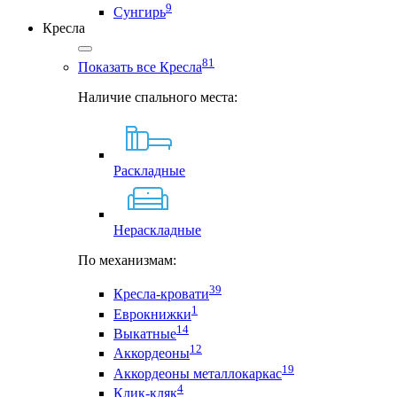
9
Сунгирь
Кресла
81
Показать все Кресла
Наличие спального места:
Раскладные
Нераскладные
По механизмам:
39
Кресла-кровати
1
Еврокнижки
14
Выкатные
12
Аккордеоны
19
Аккордеоны металлокаркас
4
Клик-кляк