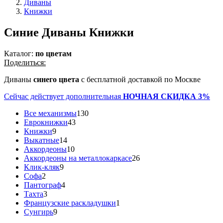
Диваны
Книжки
Синие Диваны Книжки
Каталог:
по цветам
Поделиться:
Диваны
синего цвета
с бесплатной доставкой по Москве
Сейчас действует дополнительная
НОЧНАЯ СКИДКА 3%
Все механизмы
130
Еврокнижки
43
Книжки
9
Выкатные
14
Аккордеоны
10
Аккордеоны на металлокаркасе
26
Клик-кляк
9
Софа
2
Пантограф
4
Тахта
3
Французские раскладушки
1
Сунгирь
9