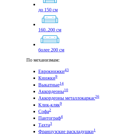
до 150 см
160..200 см
более 200 см
По механизмам:
43
Еврокнижки
9
Книжки
14
Выкатные
10
Аккордеоны
26
Аккордеоны металлокаркас
9
Клик-кляк
2
Софа
4
Пантограф
3
Тахта
1
Французские раскладушки