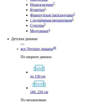
7
Нераскладные
1
Кушетки
1
Французские раскладушки
1
с подъёмным механизмом
3
Сунгирь
1
Модульные
Детские диваны
46
все Детские диваны
По ширине дивана:
до 150 см
180..220 см
По механизмам: