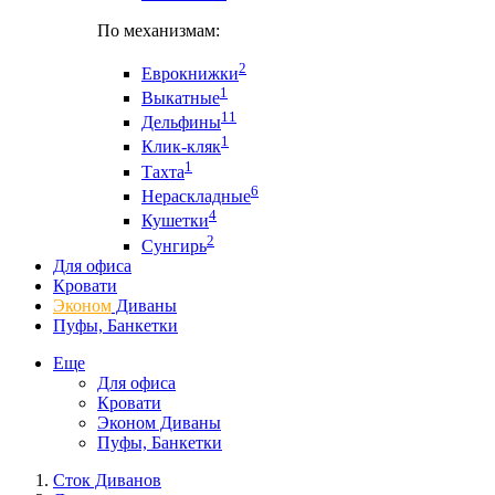
По механизмам:
2
Еврокнижки
1
Выкатные
11
Дельфины
1
Клик-кляк
1
Тахта
6
Нераскладные
4
Кушетки
2
Сунгирь
Для офиса
Кровати
Эконом
Диваны
Пуфы, Банкетки
Еще
Для офиса
Кровати
Эконом Диваны
Пуфы, Банкетки
Сток Диванов