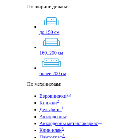
По ширине дивана:
до 150 см
160..200 см
более 200 см
По механизмам:
25
Еврокнижки
2
Книжки
1
Дельфины
1
Аккордеоны
11
Аккордеоны металлокаркас
3
Клик-кляк
3
Пантограф