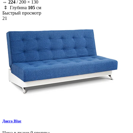
⇔
224
/
200 × 130
⇕ Глубина
105
см
Быстрый просмотр
21
Диего
Blue
Цена в ткани 9 группы