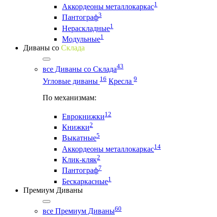
1
Аккордеоны металлокаркас
3
Пантограф
1
Нераскладные
1
Модульные
Диваны со
Склада
43
все Диваны со Склада
16
9
Угловые диваны
Кресла
По механизмам:
12
Еврокнижки
2
Книжки
5
Выкатные
14
Аккордеоны металлокаркас
2
Клик-кляк
7
Пантограф
1
Бескаркасные
Премиум Диваны
60
все Премиум Диваны