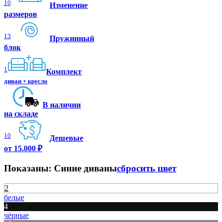
10
Изменение
размеров
13
Пружинный
блок
1
Комплект
диван + кресло
В наличии
на складе
10
Дешевые
от 15.000 ₽
Показаны:
Синие диваны
сбросить цвет
2
белые
4
чёрные