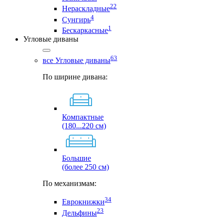
22
Нераскладные
4
Сунгирь
1
Бескаркасные
Угловые диваны
63
все Угловые диваны
По ширине дивана:
Компактные
(180...220 см)
Большие
(более 250 см)
По механизмам:
34
Еврокнижки
23
Дельфины