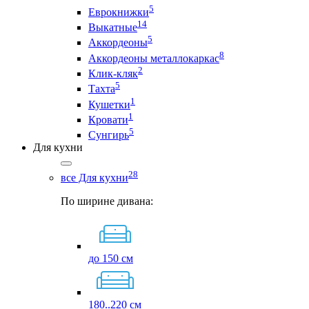
5
Еврокнижки
14
Выкатные
5
Аккордеоны
8
Аккордеоны металлокаркас
2
Клик-кляк
5
Тахта
1
Кушетки
1
Кровати
5
Сунгирь
Для кухни
28
все Для кухни
По ширине дивана:
до 150 см
180..220 см