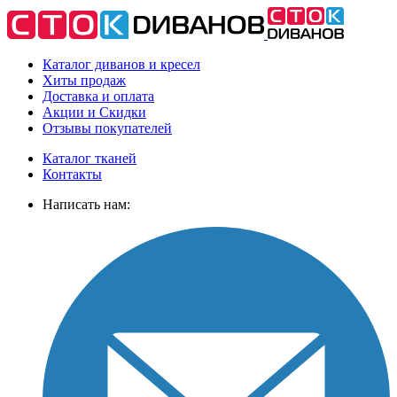
Каталог диванов и кресел
Хиты
продаж
Доставка
и оплата
Акции
и Скидки
Отзывы
покупателей
Каталог тканей
Контакты
Написать нам: