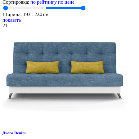
Сортировка:
по рейтингу
по цене
Ширина:
193
‐
224
см
показать
21
Диего
Denim