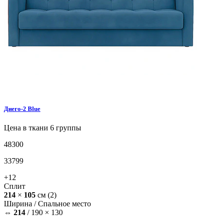
Диего-2
Blue
Цена в ткани 6 группы
48300
33799
+12
Сплит
214
×
105
см
(2)
Ширина /
Спальное место
⇔
214
/
190 × 130