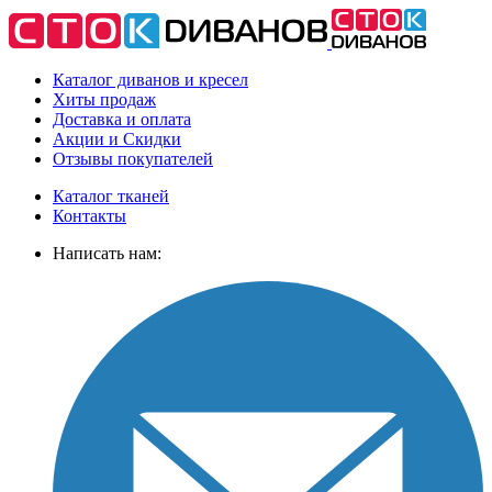
Каталог диванов и кресел
Хиты
продаж
Доставка
и оплата
Акции
и Скидки
Отзывы
покупателей
Каталог тканей
Контакты
Написать нам: