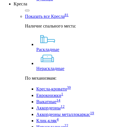
Кресла
81
Показать все Кресла
Наличие спального места:
Раскладные
Нераскладные
По механизмам:
39
Кресла-кровати
1
Еврокнижки
14
Выкатные
12
Аккордеоны
19
Аккордеоны металлокаркас
4
Клик-кляк
22
Нераскладные