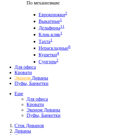
По механизмам:
2
Еврокнижки
1
Выкатные
11
Дельфины
1
Клик-кляк
1
Тахта
6
Нераскладные
4
Кушетки
2
Сунгирь
Для офиса
Кровати
Эконом
Диваны
Пуфы, Банкетки
Еще
Для офиса
Кровати
Эконом Диваны
Пуфы, Банкетки
Сток Диванов
Диваны