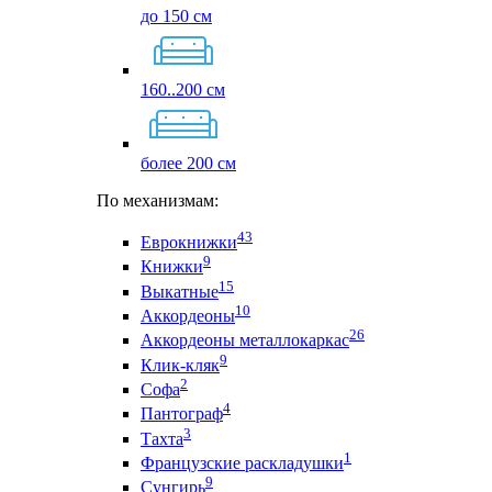
до 150 см
160..200 см
более 200 см
По механизмам:
43
Еврокнижки
9
Книжки
15
Выкатные
10
Аккордеоны
26
Аккордеоны металлокаркас
9
Клик-кляк
2
Софа
4
Пантограф
3
Тахта
1
Французские раскладушки
9
Сунгирь