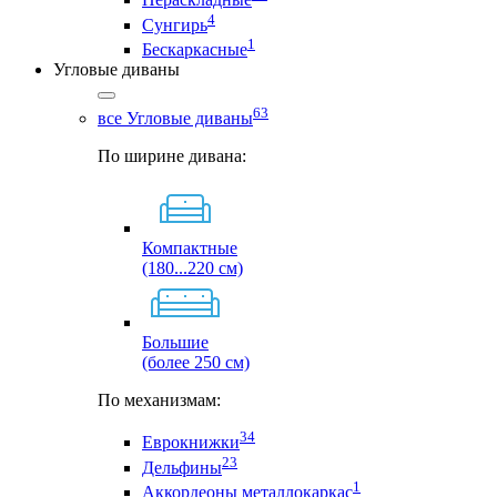
4
Сунгирь
1
Бескаркасные
Угловые диваны
63
все Угловые диваны
По ширине дивана:
Компактные
(180...220 см)
Большие
(более 250 см)
По механизмам:
34
Еврокнижки
23
Дельфины
1
Аккордеоны металлокаркас