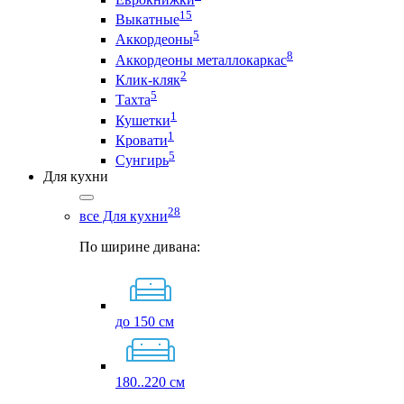
15
Выкатные
5
Аккордеоны
8
Аккордеоны металлокаркас
2
Клик-кляк
5
Тахта
1
Кушетки
1
Кровати
5
Сунгирь
Для кухни
28
все Для кухни
По ширине дивана:
до 150 см
180..220 см