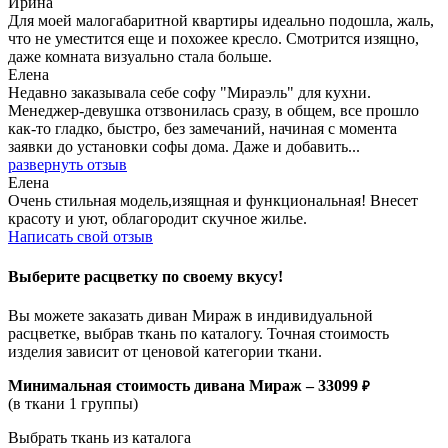
Ирина
Для моей малогабаритной квартиры идеально подошла, жаль,
что не уместится еще и похожее кресло. Смотрится изящно,
даже комната визуально стала больше.
Елена
Недавно заказывала себе софу "Мираэль" для кухни.
Менеджер-девушка отзвонилась сразу, в общем, все прошло
как-то гладко, быстро, без замечаний, начиная с момента
заявки до установки софы дома. Даже и добавить
...
развернуть отзыв
Елена
Очень стильная модель,изящная и функциональная! Внесет
красоту и уют, облагородит скучное жилье.
Написать свой отзыв
Выберите расцветку по своему вкусу!
Вы можете заказать диван Мираж в индивидуальной
расцветке, выбрав ткань по каталогу. Точная стоимость
изделия зависит от ценовой категории ткани.
Минимальная стоимость дивана
Мираж –
33099
₽
(в ткани 1 группы)
Выбрать ткань из каталога