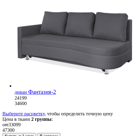
Фантазия-2
диван
24199
34600
Выберите расцветку
, чтобы определить
точную
цену
Цена в ткани
2
группы
:
от
33099
47300