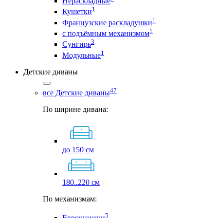
Нераскладные
1
Кушетки
1
Французские раскладушки
1
с подъёмным механизмом
3
Сунгирь
1
Модульные
Детские диваны
47
все Детские диваны
По ширине дивана:
до 150 см
180..220 см
По механизмам:
5
Еврокнижки