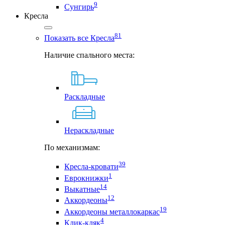
9
Сунгирь
Кресла
81
Показать все Кресла
Наличие спального места:
Раскладные
Нераскладные
По механизмам:
39
Кресла-кровати
1
Еврокнижки
14
Выкатные
12
Аккордеоны
19
Аккордеоны металлокаркас
4
Клик-кляк