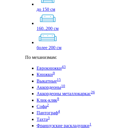
до 150 см
160..200 см
более 200 см
По механизмам:
43
Еврокнижки
9
Книжки
15
Выкатные
10
Аккордеоны
26
Аккордеоны металлокаркас
9
Клик-кляк
2
Софа
4
Пантограф
3
Тахта
1
Французские раскладушки