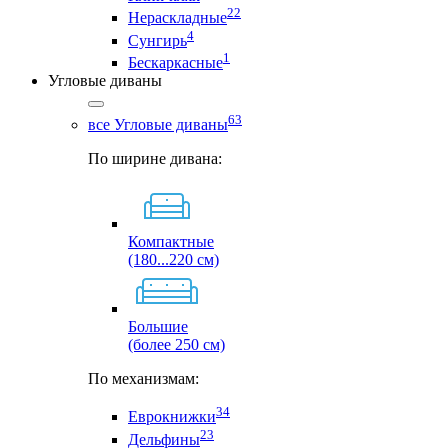
22
Нераскладные
4
Сунгирь
1
Бескаркасные
Угловые диваны
63
все Угловые диваны
По ширине дивана:
Компактные
(180...220 см)
Большие
(более 250 см)
По механизмам:
34
Еврокнижки
23
Дельфины