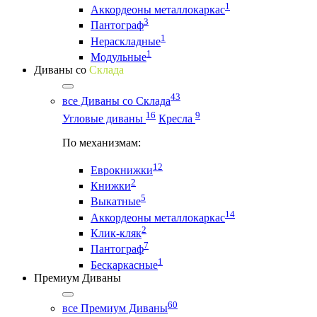
1
Аккордеоны металлокаркас
3
Пантограф
1
Нераскладные
1
Модульные
Диваны со
Склада
43
все Диваны со Склада
16
9
Угловые диваны
Кресла
По механизмам:
12
Еврокнижки
2
Книжки
5
Выкатные
14
Аккордеоны металлокаркас
2
Клик-кляк
7
Пантограф
1
Бескаркасные
Премиум Диваны
60
все Премиум Диваны