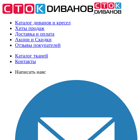
Каталог диванов и кресел
Хиты
продаж
Доставка
и оплата
Акции
и Скидки
Отзывы
покупателей
Каталог тканей
Контакты
Написать нам: