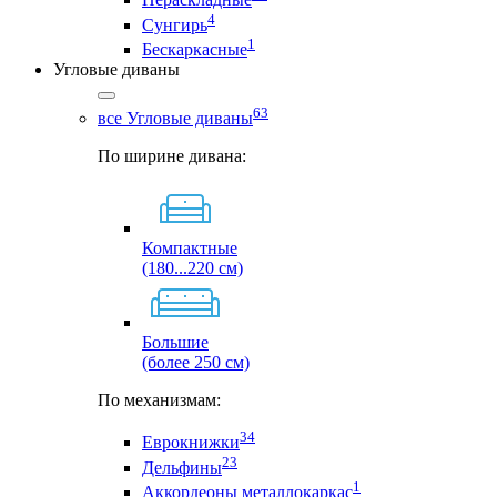
4
Сунгирь
1
Бескаркасные
Угловые диваны
63
все Угловые диваны
По ширине дивана:
Компактные
(180...220 см)
Большие
(более 250 см)
По механизмам:
34
Еврокнижки
23
Дельфины
1
Аккордеоны металлокаркас