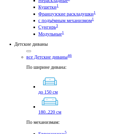
Нераскладные
1
Кушетки
1
Французские раскладушки
1
с подъёмным механизмом
3
Сунгирь
1
Модульные
Детские диваны
46
все Детские диваны
По ширине дивана:
до 150 см
180..220 см
По механизмам:
5
Еврокнижки