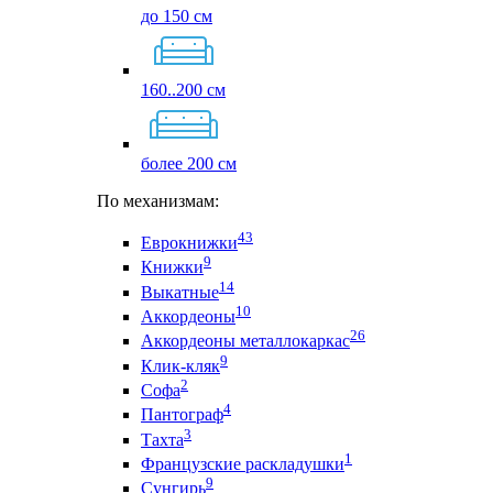
до 150 см
160..200 см
более 200 см
По механизмам:
43
Еврокнижки
9
Книжки
14
Выкатные
10
Аккордеоны
26
Аккордеоны металлокаркас
9
Клик-кляк
2
Софа
4
Пантограф
3
Тахта
1
Французские раскладушки
9
Сунгирь