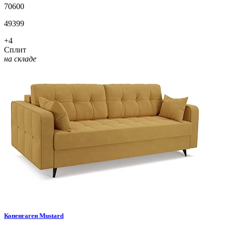
70600
49399
+4
Сплит
на складе
Копенгаген
Mustard