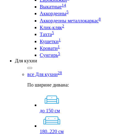
14
Выкатные
5
Аккордеоны
8
Аккордеоны металлокаркас
2
Клик-кляк
5
Тахта
1
Кушетки
1
Кровати
5
Сунгирь
Для кухни
28
все Для кухни
По ширине дивана:
до 150 см
180..220 см