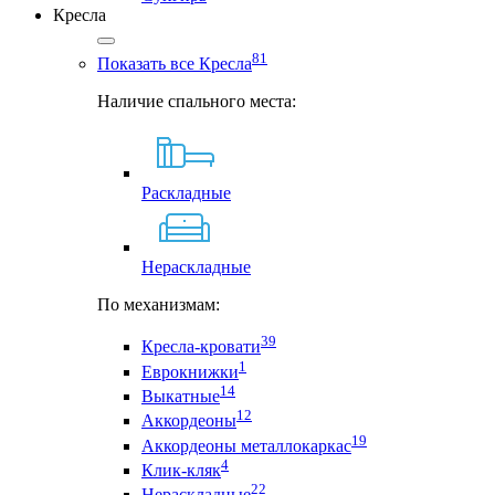
Кресла
81
Показать все Кресла
Наличие спального места:
Раскладные
Нераскладные
По механизмам:
39
Кресла-кровати
1
Еврокнижки
14
Выкатные
12
Аккордеоны
19
Аккордеоны металлокаркас
4
Клик-кляк
22
Нераскладные