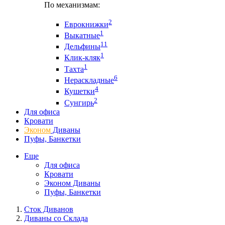
По механизмам:
2
Еврокнижки
1
Выкатные
11
Дельфины
1
Клик-кляк
1
Тахта
6
Нераскладные
4
Кушетки
2
Сунгирь
Для офиса
Кровати
Эконом
Диваны
Пуфы, Банкетки
Еще
Для офиса
Кровати
Эконом Диваны
Пуфы, Банкетки
Сток Диванов
Диваны со Склада