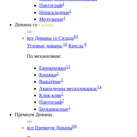
3
Пантограф
1
Нераскладные
1
Модульные
Диваны со
Склада
43
все Диваны со Склада
16
9
Угловые диваны
Кресла
По механизмам:
12
Еврокнижки
2
Книжки
5
Выкатные
14
Аккордеоны металлокаркас
2
Клик-кляк
7
Пантограф
1
Бескаркасные
Премиум Диваны
60
все Премиум Диваны