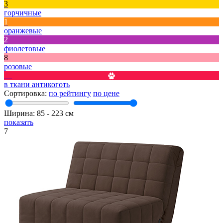
3
горчичные
1
оранжевые
2
фиолетовые
8
розовые
13
в ткани антикоготь
Сортировка:
по рейтингу
по цене
Ширина:
85
‐
223
см
показать
7