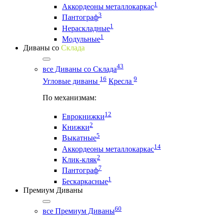
1
Аккордеоны металлокаркас
3
Пантограф
1
Нераскладные
1
Модульные
Диваны со
Склада
43
все Диваны со Склада
16
9
Угловые диваны
Кресла
По механизмам:
12
Еврокнижки
2
Книжки
5
Выкатные
14
Аккордеоны металлокаркас
2
Клик-кляк
7
Пантограф
1
Бескаркасные
Премиум Диваны
60
все Премиум Диваны