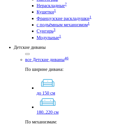
7
Нераскладные
1
Кушетки
1
Французские раскладушки
1
с подъёмным механизмом
3
Сунгирь
1
Модульные
Детские диваны
46
все Детские диваны
По ширине дивана:
до 150 см
180..220 см
По механизмам: