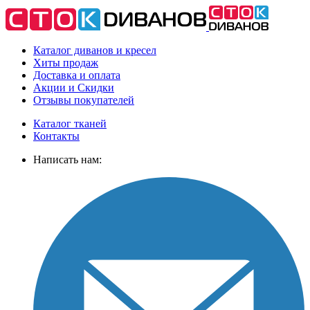
Каталог диванов и кресел
Хиты
продаж
Доставка
и оплата
Акции
и Скидки
Отзывы
покупателей
Каталог тканей
Контакты
Написать нам: