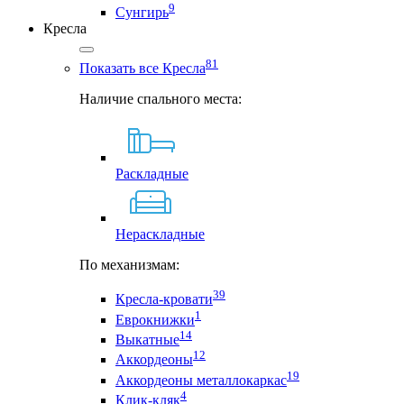
9
Сунгирь
Кресла
81
Показать все Кресла
Наличие спального места:
Раскладные
Нераскладные
По механизмам:
39
Кресла-кровати
1
Еврокнижки
14
Выкатные
12
Аккордеоны
19
Аккордеоны металлокаркас
4
Клик-кляк