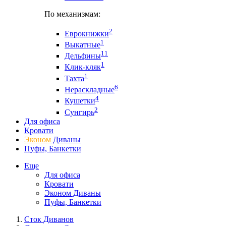
По механизмам:
2
Еврокнижки
1
Выкатные
11
Дельфины
1
Клик-кляк
1
Тахта
6
Нераскладные
4
Кушетки
2
Сунгирь
Для офиса
Кровати
Эконом
Диваны
Пуфы, Банкетки
Еще
Для офиса
Кровати
Эконом Диваны
Пуфы, Банкетки
Сток Диванов