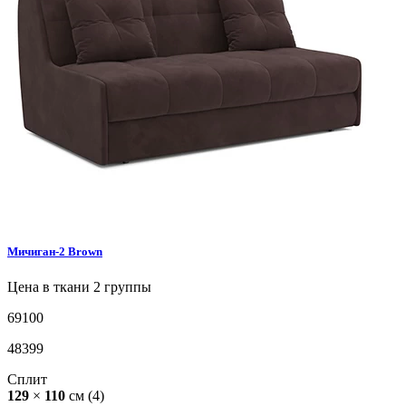
Мичиган-2
Brown
Цена в ткани 2 группы
69100
48399
Сплит
129
×
110
см
(4)