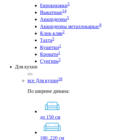
5
Еврокнижки
14
Выкатные
5
Аккордеоны
8
Аккордеоны металлокаркас
2
Клик-кляк
5
Тахта
1
Кушетки
1
Кровати
5
Сунгирь
Для кухни
28
все Для кухни
По ширине дивана:
до 150 см
180..220 см