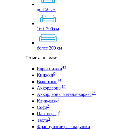
до 150 см
160..200 см
более 200 см
По механизмам:
43
Еврокнижки
9
Книжки
14
Выкатные
10
Аккордеоны
26
Аккордеоны металлокаркас
9
Клик-кляк
2
Софа
4
Пантограф
3
Тахта
1
Французские раскладушки