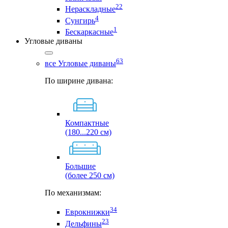
22
Нераскладные
4
Сунгирь
1
Бескаркасные
Угловые диваны
63
все Угловые диваны
По ширине дивана:
Компактные
(180...220 см)
Большие
(более 250 см)
По механизмам:
34
Еврокнижки
23
Дельфины