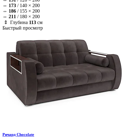
⇔
173
/
140 × 200
⇔
186
/
155 × 200
⇔
211
/
180 × 200
⇕ Глубина
113
см
Быстрый просмотр
Ричард
Chocolate