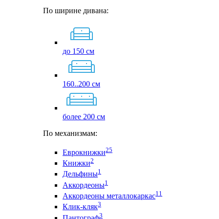
По ширине дивана:
до 150 см
160..200 см
более 200 см
По механизмам:
25
Еврокнижки
2
Книжки
1
Дельфины
1
Аккордеоны
11
Аккордеоны металлокаркас
3
Клик-кляк
3
Пантограф