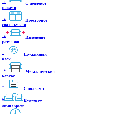
11
C подлокот-
никами
14
Просторное
спальн.место
14
Изменение
размеров
1
Пружинный
блок
14
Металлический
каркас
2
С полками
9
Комплект
диван + кресло