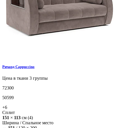
Ричард
Cappuccino
Цена в ткани 3 группы
72300
50599
+6
Сплит
151
×
113
см
(4)
Ширина /
Спальное место
⇔
151
/
120 × 200