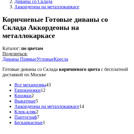
Диваны со Склада
Аккордеоны на металлокаркасе
Коричневые Готовые диваны со
Склада Аккордеоны на
металлокаркасе
Каталог:
по цветам
Поделиться:
Диваны Прямые
Угловые
Кресла
Готовые диваны со Склада
коричневого цвета
с бесплатной
доставкой по Москве
Все механизмы
43
Еврокнижки
12
Книжки
2
Выкатные
5
Аккордеоны на металлокаркасе
14
Клик-кляк
2
Пантограф
7
Бескаркасные
1