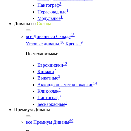
3
Пантограф
1
Нераскладные
1
Модульные
Диваны со
Склада
43
все Диваны со Склада
16
9
Угловые диваны
Кресла
По механизмам:
12
Еврокнижки
2
Книжки
5
Выкатные
14
Аккордеоны металлокаркас
2
Клик-кляк
7
Пантограф
1
Бескаркасные
Премиум Диваны
60
все Премиум Диваны