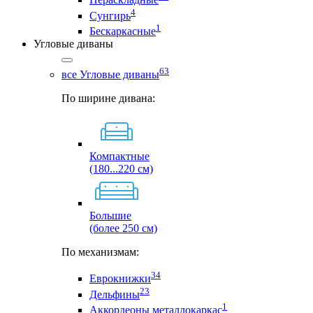
4
Сунгирь
1
Бескаркасные
Угловые диваны
63
все Угловые диваны
По ширине дивана:
Компактные
(180...220 см)
Большие
(более 250 см)
По механизмам:
34
Еврокнижки
23
Дельфины
1
Аккордеоны металлокаркас