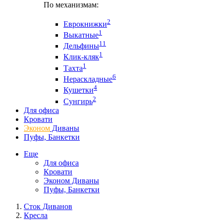
По механизмам:
2
Еврокнижки
1
Выкатные
11
Дельфины
1
Клик-кляк
1
Тахта
6
Нераскладные
4
Кушетки
2
Сунгирь
Для офиса
Кровати
Эконом
Диваны
Пуфы, Банкетки
Еще
Для офиса
Кровати
Эконом Диваны
Пуфы, Банкетки
Сток Диванов
Кресла