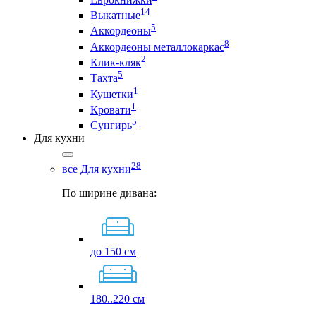
14
Выкатные
5
Аккордеоны
8
Аккордеоны металлокаркас
2
Клик-кляк
5
Тахта
1
Кушетки
1
Кровати
5
Сунгирь
Для кухни
28
все Для кухни
По ширине дивана:
до 150 см
180..220 см