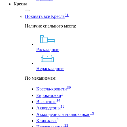
Кресла
81
Показать все Кресла
Наличие спального места:
Раскладные
Нераскладные
По механизмам:
39
Кресла-кровати
1
Еврокнижки
14
Выкатные
12
Аккордеоны
19
Аккордеоны металлокаркас
4
Клик-кляк
22
Нераскладные