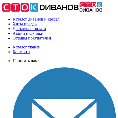
Каталог диванов и кресел
Хиты
продаж
Доставка
и оплата
Акции
и Скидки
Отзывы
покупателей
Каталог тканей
Контакты
Написать нам: