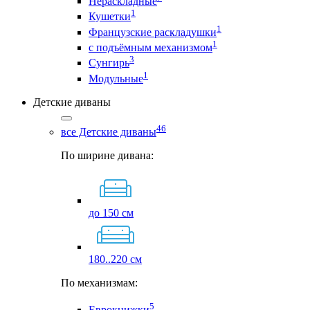
Нераскладные
1
Кушетки
1
Французские раскладушки
1
с подъёмным механизмом
3
Сунгирь
1
Модульные
Детские диваны
46
все Детские диваны
По ширине дивана:
до 150 см
180..220 см
По механизмам:
5
Еврокнижки