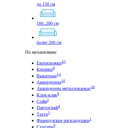
до 150 см
160..200 см
более 200 см
По механизмам:
43
Еврокнижки
9
Книжки
14
Выкатные
10
Аккордеоны
26
Аккордеоны металлокаркас
9
Клик-кляк
2
Софа
4
Пантограф
3
Тахта
1
Французские раскладушки
9
Сунгирь