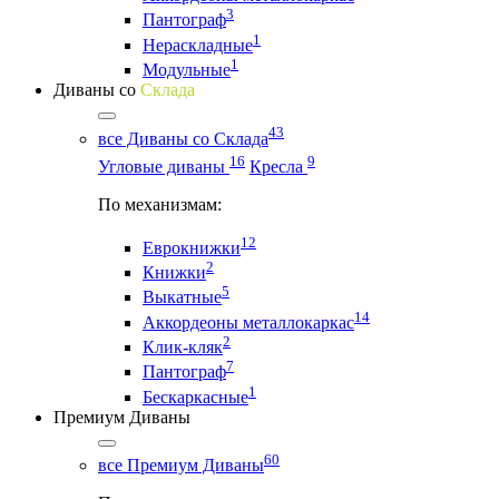
3
Пантограф
1
Нераскладные
1
Модульные
Диваны со
Склада
43
все Диваны со Склада
16
9
Угловые диваны
Кресла
По механизмам:
12
Еврокнижки
2
Книжки
5
Выкатные
14
Аккордеоны металлокаркас
2
Клик-кляк
7
Пантограф
1
Бескаркасные
Премиум Диваны
60
все Премиум Диваны