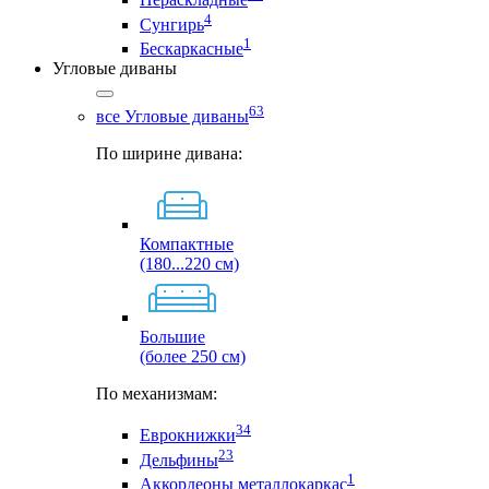
4
Сунгирь
1
Бескаркасные
Угловые диваны
63
все Угловые диваны
По ширине дивана:
Компактные
(180...220 см)
Большие
(более 250 см)
По механизмам:
34
Еврокнижки
23
Дельфины
1
Аккордеоны металлокаркас