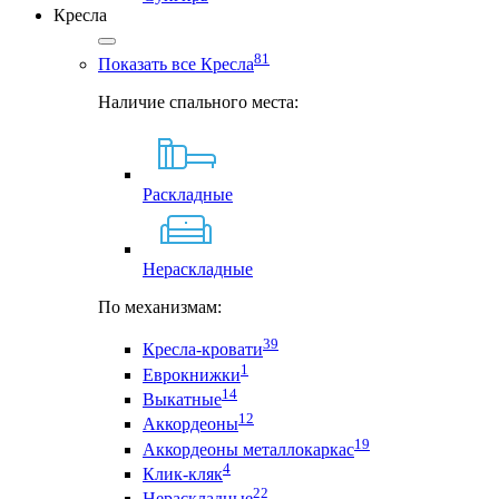
Кресла
81
Показать все Кресла
Наличие спального места:
Раскладные
Нераскладные
По механизмам:
39
Кресла-кровати
1
Еврокнижки
14
Выкатные
12
Аккордеоны
19
Аккордеоны металлокаркас
4
Клик-кляк
22
Нераскладные