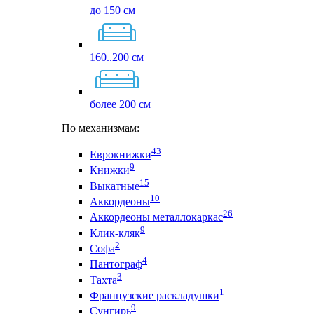
до 150 см
160..200 см
более 200 см
По механизмам:
43
Еврокнижки
9
Книжки
15
Выкатные
10
Аккордеоны
26
Аккордеоны металлокаркас
9
Клик-кляк
2
Софа
4
Пантограф
3
Тахта
1
Французские раскладушки
9
Сунгирь