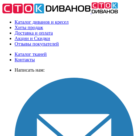
Каталог диванов и кресел
Хиты
продаж
Доставка
и оплата
Акции
и Скидки
Отзывы
покупателей
Каталог тканей
Контакты
Написать нам: