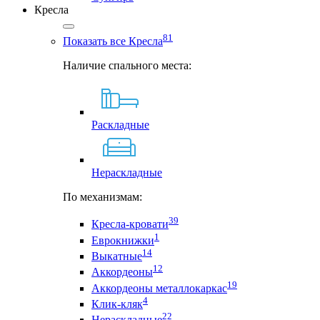
Кресла
81
Показать все Кресла
Наличие спального места:
Раскладные
Нераскладные
По механизмам:
39
Кресла-кровати
1
Еврокнижки
14
Выкатные
12
Аккордеоны
19
Аккордеоны металлокаркас
4
Клик-кляк
22
Нераскладные