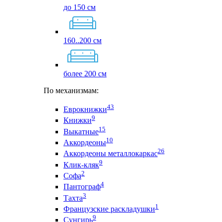
до 150 см
160..200 см
более 200 см
По механизмам:
43
Еврокнижки
9
Книжки
15
Выкатные
10
Аккордеоны
26
Аккордеоны металлокаркас
9
Клик-кляк
2
Софа
4
Пантограф
3
Тахта
1
Французские раскладушки
9
Сунгирь