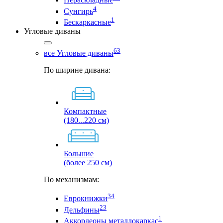
4
Сунгирь
1
Бескаркасные
Угловые диваны
63
все Угловые диваны
По ширине дивана:
Компактные
(180...220 см)
Большие
(более 250 см)
По механизмам:
34
Еврокнижки
23
Дельфины
1
Аккордеоны металлокаркас