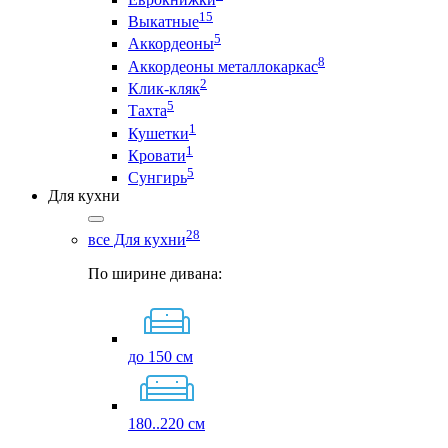
15
Выкатные
5
Аккордеоны
8
Аккордеоны металлокаркас
2
Клик-кляк
5
Тахта
1
Кушетки
1
Кровати
5
Сунгирь
Для кухни
28
все Для кухни
По ширине дивана:
до 150 см
180..220 см