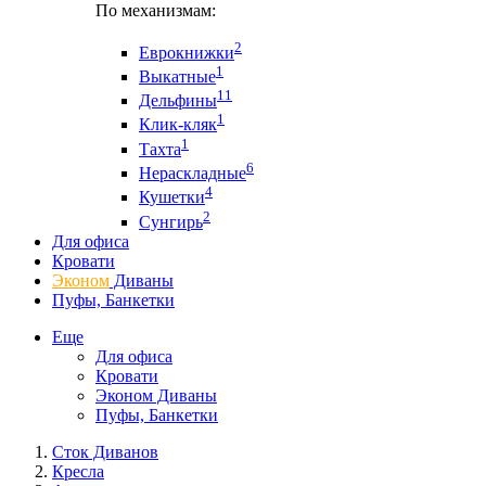
По механизмам:
2
Еврокнижки
1
Выкатные
11
Дельфины
1
Клик-кляк
1
Тахта
6
Нераскладные
4
Кушетки
2
Сунгирь
Для офиса
Кровати
Эконом
Диваны
Пуфы, Банкетки
Еще
Для офиса
Кровати
Эконом Диваны
Пуфы, Банкетки
Сток Диванов
Кресла