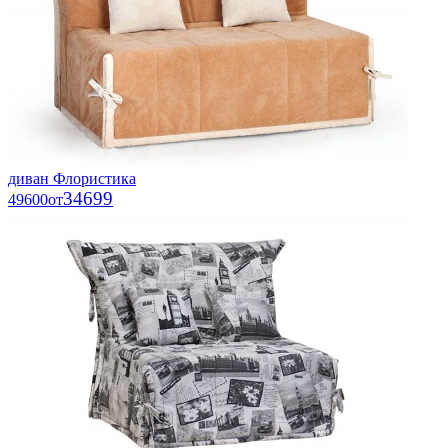
диван Флористика
34699
49600
от