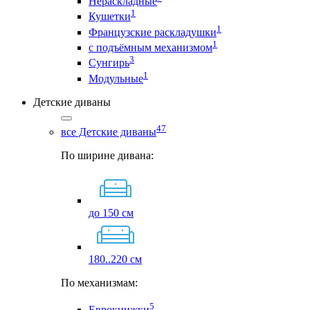
Нераскладные
1
Кушетки
1
Французские раскладушки
1
с подъёмным механизмом
3
Сунгирь
1
Модульные
Детские диваны
47
все Детские диваны
По ширине дивана:
до 150 см
180..220 см
По механизмам:
5
Еврокнижки