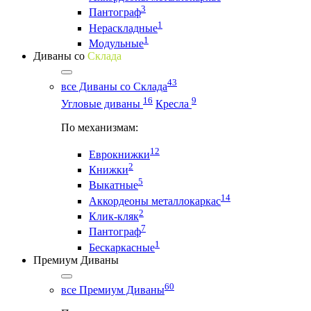
3
Пантограф
1
Нераскладные
1
Модульные
Диваны со
Склада
43
все Диваны со Склада
16
9
Угловые диваны
Кресла
По механизмам:
12
Еврокнижки
2
Книжки
5
Выкатные
14
Аккордеоны металлокаркас
2
Клик-кляк
7
Пантограф
1
Бескаркасные
Премиум Диваны
60
все Премиум Диваны