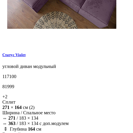
Статус
Violet
угловой диван
модульный
117100
81999
+2
Сплит
271
×
164
см
(2)
Ширина /
Спальное место
⇔
271
/
183 × 134
⇔
363
/
183 × 134 с доп.модулем
⇕ Глубина
164
см