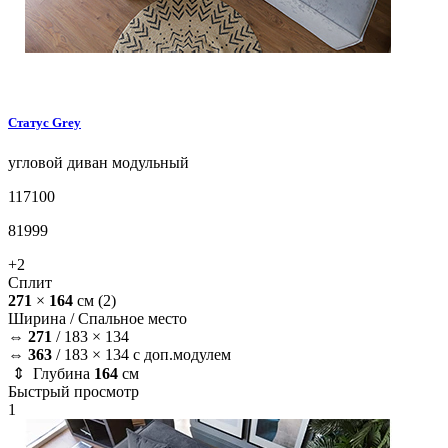
Статус
Grey
угловой диван
модульный
117100
81999
+2
Сплит
271
×
164
см
(2)
Ширина /
Спальное место
⇔
271
/
183 × 134
⇔
363
/
183 × 134 с доп.модулем
⇕ Глубина
164
см
Быстрый просмотр
1