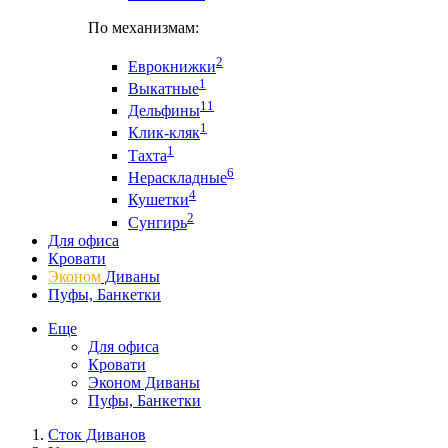
По механизмам:
2
Еврокнижки
1
Выкатные
11
Дельфины
1
Клик-кляк
1
Тахта
6
Нераскладные
4
Кушетки
2
Сунгирь
Для офиса
Кровати
Эконом
Диваны
Пуфы, Банкетки
Еще
Для офиса
Кровати
Эконом Диваны
Пуфы, Банкетки
Сток Диванов