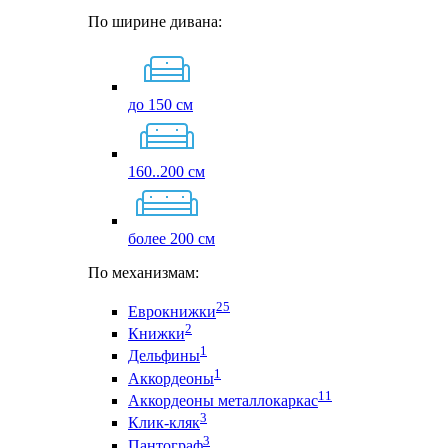
По ширине дивана:
до 150 см
160..200 см
более 200 см
По механизмам:
25
Еврокнижки
2
Книжки
1
Дельфины
1
Аккордеоны
11
Аккордеоны металлокаркас
3
Клик-кляк
3
Пантограф