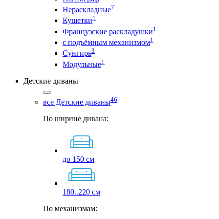
7
Нераскладные
1
Кушетки
1
Французские раскладушки
1
с подъёмным механизмом
3
Сунгирь
1
Модульные
Детские диваны
46
все Детские диваны
По ширине дивана:
до 150 см
180..220 см
По механизмам: