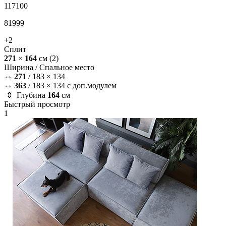
117100
81999
+2
Сплит
271
×
164
см
(2)
Ширина /
Спальное место
⇔
271
/
183 × 134
⇔
363
/
183 × 134 с доп.модулем
⇕ Глубина
164
см
Быстрый просмотр
1