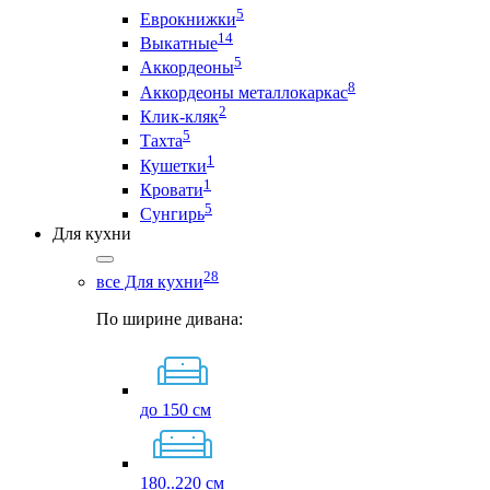
5
Еврокнижки
14
Выкатные
5
Аккордеоны
8
Аккордеоны металлокаркас
2
Клик-кляк
5
Тахта
1
Кушетки
1
Кровати
5
Сунгирь
Для кухни
28
все Для кухни
По ширине дивана:
до 150 см
180..220 см