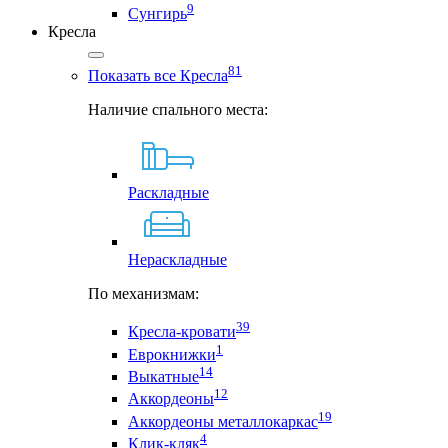
9
Сунгирь
Кресла
81
Показать все Кресла
Наличие спального места:
Раскладные
Нераскладные
По механизмам:
39
Кресла-кровати
1
Еврокнижки
14
Выкатные
12
Аккордеоны
19
Аккордеоны металлокаркас
4
Клик-кляк