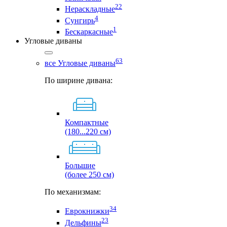
22
Нераскладные
4
Сунгирь
1
Бескаркасные
Угловые диваны
63
все Угловые диваны
По ширине дивана:
Компактные
(180...220 см)
Большие
(более 250 см)
По механизмам:
34
Еврокнижки
23
Дельфины