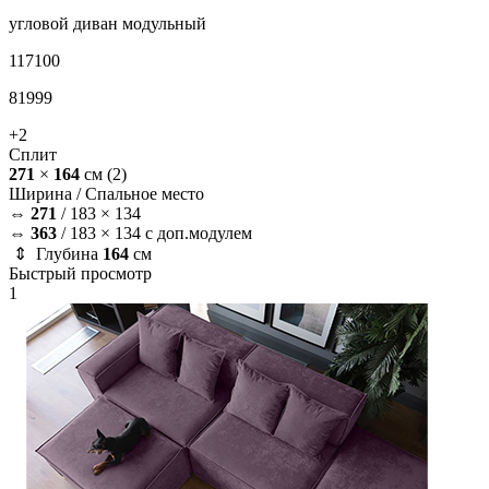
угловой диван
модульный
117100
81999
+2
Сплит
271
×
164
см
(2)
Ширина /
Спальное место
⇔
271
/
183 × 134
⇔
363
/
183 × 134 с доп.модулем
⇕ Глубина
164
см
Быстрый просмотр
1