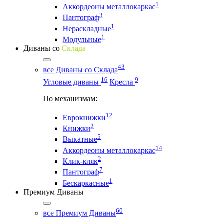
1
Аккордеоны металлокаркас
3
Пантограф
1
Нераскладные
1
Модульные
Диваны со
Склада
43
все Диваны со Склада
16
9
Угловые диваны
Кресла
По механизмам:
12
Еврокнижки
2
Книжки
5
Выкатные
14
Аккордеоны металлокаркас
2
Клик-кляк
7
Пантограф
1
Бескаркасные
Премиум Диваны
60
все Премиум Диваны