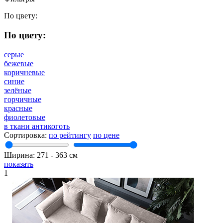
По цвету:
По цвету:
серые
бежевые
коричневые
синие
зелёные
горчичные
красные
фиолетовые
в ткани антикоготь
Сортировка:
по рейтингу
по цене
Ширина:
271
‐
363
см
показать
1