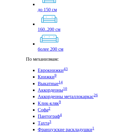
до 150 см
160..200 см
более 200 см
По механизмам:
43
Еврокнижки
9
Книжки
14
Выкатные
10
Аккордеоны
26
Аккордеоны металлокаркас
9
Клик-кляк
2
Софа
4
Пантограф
3
Тахта
1
Французские раскладушки