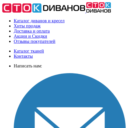
Каталог диванов и кресел
Хиты
продаж
Доставка
и оплата
Акции
и Скидки
Отзывы
покупателей
Каталог тканей
Контакты
Написать нам: