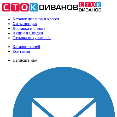
Каталог диванов и кресел
Хиты
продаж
Доставка
и оплата
Акции
и Скидки
Отзывы
покупателей
Каталог тканей
Контакты
Написать нам: