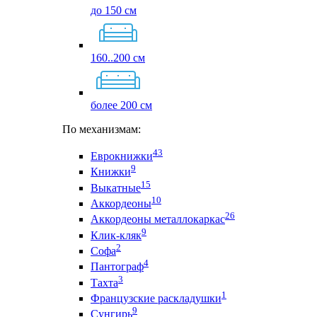
до 150 см
160..200 см
более 200 см
По механизмам:
43
Еврокнижки
9
Книжки
15
Выкатные
10
Аккордеоны
26
Аккордеоны металлокаркас
9
Клик-кляк
2
Софа
4
Пантограф
3
Тахта
1
Французские раскладушки
9
Сунгирь