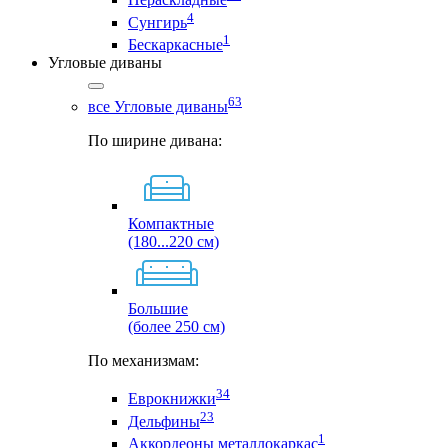
4
Сунгирь
1
Бескаркасные
Угловые диваны
63
все Угловые диваны
По ширине дивана:
Компактные
(180...220 см)
Большие
(более 250 см)
По механизмам:
34
Еврокнижки
23
Дельфины
1
Аккордеоны металлокаркас