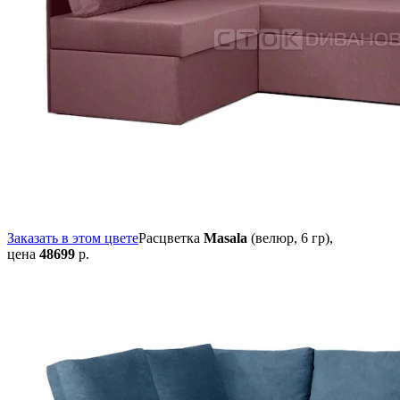
Заказать в этом цвете
Расцветка
Masala
(велюр, 6 гр),
цена
48699
р.