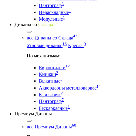
3
Пантограф
1
Нераскладные
1
Модульные
Диваны со
Склада
43
все Диваны со Склада
16
9
Угловые диваны
Кресла
По механизмам:
12
Еврокнижки
2
Книжки
5
Выкатные
14
Аккордеоны металлокаркас
2
Клик-кляк
7
Пантограф
1
Бескаркасные
Премиум Диваны
60
все Премиум Диваны