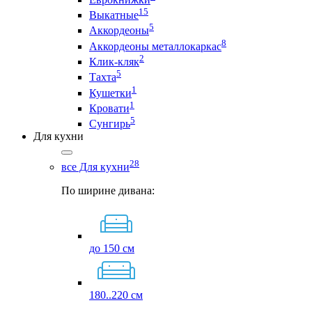
15
Выкатные
5
Аккордеоны
8
Аккордеоны металлокаркас
2
Клик-кляк
5
Тахта
1
Кушетки
1
Кровати
5
Сунгирь
Для кухни
28
все Для кухни
По ширине дивана:
до 150 см
180..220 см