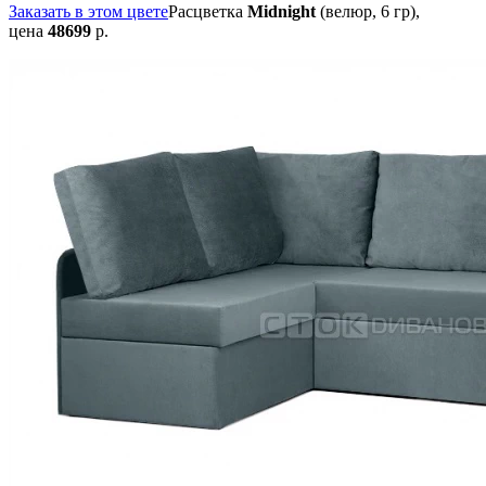
Заказать в этом цвете
Расцветка
Midnight
(велюр, 6 гр),
цена
48699
р.