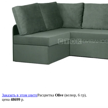
Заказать в этом цвете
Расцветка
Olive
(велюр, 6 гр),
цена
48699
р.