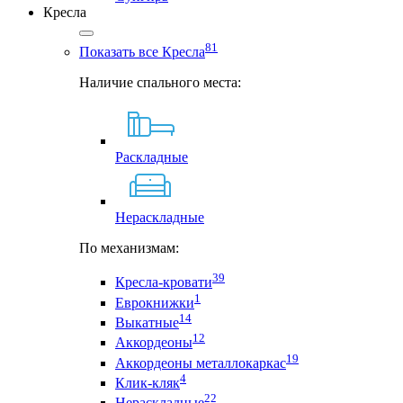
Кресла
81
Показать все Кресла
Наличие спального места:
Раскладные
Нераскладные
По механизмам:
39
Кресла-кровати
1
Еврокнижки
14
Выкатные
12
Аккордеоны
19
Аккордеоны металлокаркас
4
Клик-кляк
22
Нераскладные