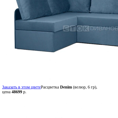
Заказать в этом цвете
Расцветка
Denim
(велюр, 6 гр),
цена
48699
р.