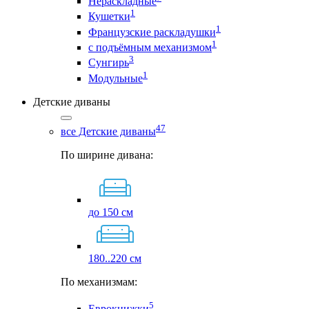
Нераскладные
1
Кушетки
1
Французские раскладушки
1
с подъёмным механизмом
3
Сунгирь
1
Модульные
Детские диваны
47
все Детские диваны
По ширине дивана:
до 150 см
180..220 см
По механизмам:
5
Еврокнижки