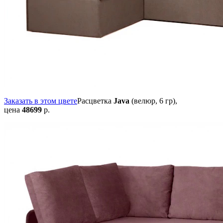
Заказать в этом цвете
Расцветка
Java
(велюр, 6 гр),
цена
48699
р.