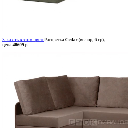
Заказать в этом цвете
Расцветка
Cedar
(велюр, 6 гр),
цена
48699
р.