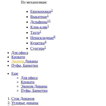
По механизмам:
2
Еврокнижки
1
Выкатные
11
Дельфины
1
Клик-кляк
1
Тахта
6
Нераскладные
4
Кушетки
2
Сунгирь
Для офиса
Кровати
Эконом
Диваны
Пуфы, Банкетки
Еще
Для офиса
Кровати
Эконом Диваны
Пуфы, Банкетки
Сток Диванов
Угловые диваны