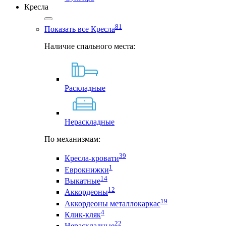
Кресла
81
Показать все Кресла
Наличие спального места:
Раскладные
Нераскладные
По механизмам:
39
Кресла-кровати
1
Еврокнижки
14
Выкатные
12
Аккордеоны
19
Аккордеоны металлокаркас
4
Клик-кляк
22
Нераскладные