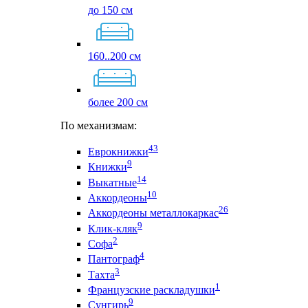
до 150 см
160..200 см
более 200 см
По механизмам:
43
Еврокнижки
9
Книжки
14
Выкатные
10
Аккордеоны
26
Аккордеоны металлокаркас
9
Клик-кляк
2
Софа
4
Пантограф
3
Тахта
1
Французские раскладушки
9
Сунгирь