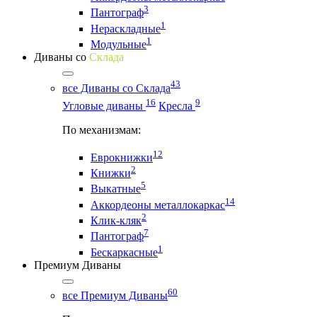
3
Пантограф
1
Нераскладные
1
Модульные
Диваны со
Склада
43
все Диваны со Склада
16
9
Угловые диваны
Кресла
По механизмам:
12
Еврокнижки
2
Книжки
5
Выкатные
14
Аккордеоны металлокаркас
2
Клик-кляк
7
Пантограф
1
Бескаркасные
Премиум Диваны
60
все Премиум Диваны