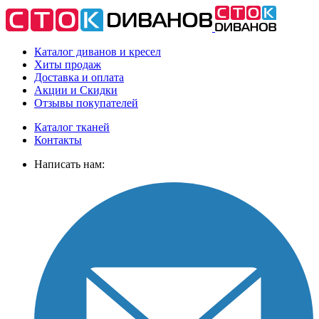
Каталог диванов и кресел
Хиты
продаж
Доставка
и оплата
Акции
и Скидки
Отзывы
покупателей
Каталог тканей
Контакты
Написать нам: