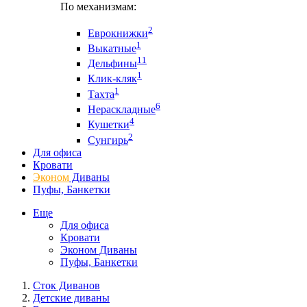
По механизмам:
2
Еврокнижки
1
Выкатные
11
Дельфины
1
Клик-кляк
1
Тахта
6
Нераскладные
4
Кушетки
2
Сунгирь
Для офиса
Кровати
Эконом
Диваны
Пуфы, Банкетки
Еще
Для офиса
Кровати
Эконом Диваны
Пуфы, Банкетки
Сток Диванов
Детские диваны