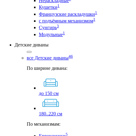
Нераскладные
1
Кушетки
1
Французские раскладушки
1
с подъёмным механизмом
3
Сунгирь
1
Модульные
Детские диваны
46
все Детские диваны
По ширине дивана:
до 150 см
180..220 см
По механизмам:
5
Еврокнижки