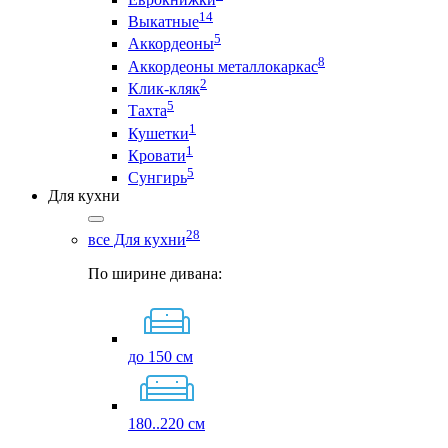
14
Выкатные
5
Аккордеоны
8
Аккордеоны металлокаркас
2
Клик-кляк
5
Тахта
1
Кушетки
1
Кровати
5
Сунгирь
Для кухни
28
все Для кухни
По ширине дивана:
до 150 см
180..220 см