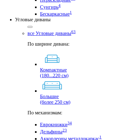
4
Сунгирь
1
Бескаркасные
Угловые диваны
63
все Угловые диваны
По ширине дивана:
Компактные
(180...220 см)
Большие
(более 250 см)
По механизмам:
34
Еврокнижки
23
Дельфины
1
Аккордеоны металлокаркас