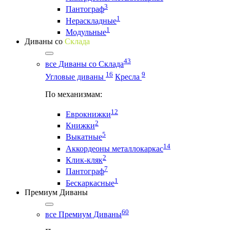
3
Пантограф
1
Нераскладные
1
Модульные
Диваны со
Склада
43
все Диваны со Склада
16
9
Угловые диваны
Кресла
По механизмам:
12
Еврокнижки
2
Книжки
5
Выкатные
14
Аккордеоны металлокаркас
2
Клик-кляк
7
Пантограф
1
Бескаркасные
Премиум Диваны
60
все Премиум Диваны