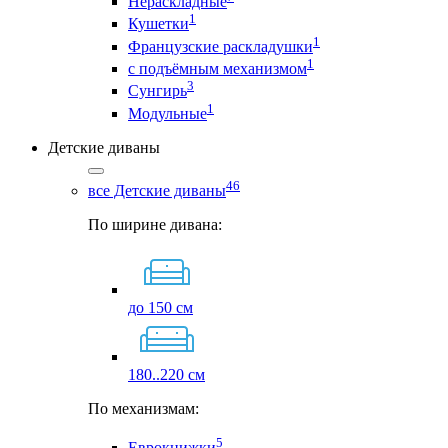
Нераскладные
1
Кушетки
1
Французские раскладушки
1
с подъёмным механизмом
3
Сунгирь
1
Модульные
Детские диваны
46
все Детские диваны
По ширине дивана:
до 150 см
180..220 см
По механизмам:
5
Еврокнижки