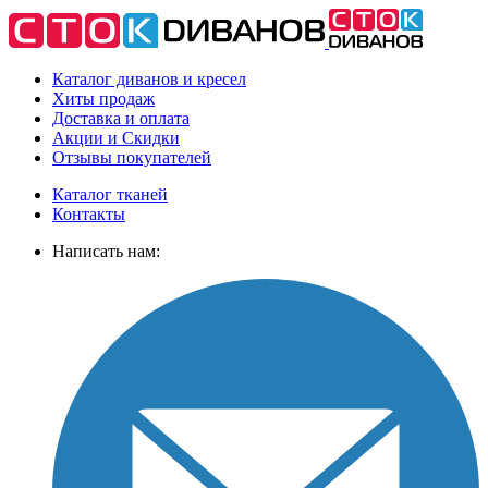
Каталог диванов и кресел
Хиты
продаж
Доставка
и оплата
Акции
и Скидки
Отзывы
покупателей
Каталог тканей
Контакты
Написать нам: