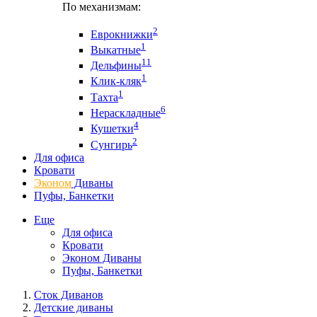
По механизмам:
2
Еврокнижки
1
Выкатные
11
Дельфины
1
Клик-кляк
1
Тахта
6
Нераскладные
4
Кушетки
2
Сунгирь
Для офиса
Кровати
Эконом
Диваны
Пуфы, Банкетки
Еще
Для офиса
Кровати
Эконом Диваны
Пуфы, Банкетки
Сток Диванов
Детские диваны