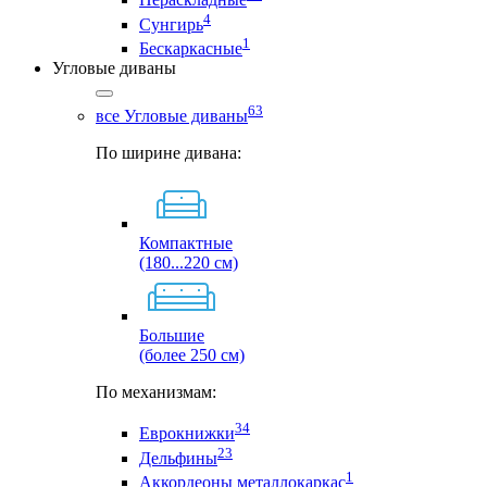
4
Сунгирь
1
Бескаркасные
Угловые диваны
63
все Угловые диваны
По ширине дивана:
Компактные
(180...220 см)
Большие
(более 250 см)
По механизмам:
34
Еврокнижки
23
Дельфины
1
Аккордеоны металлокаркас