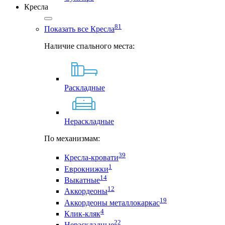
Кресла
81
Показать все Кресла
Наличие спального места:
Раскладные
Нераскладные
По механизмам:
39
Кресла-кровати
1
Еврокнижки
14
Выкатные
12
Аккордеоны
19
Аккордеоны металлокаркас
4
Клик-кляк
22
Нераскладные