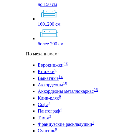
до 150 см
160..200 см
более 200 см
По механизмам:
43
Еврокнижки
9
Книжки
14
Выкатные
10
Аккордеоны
26
Аккордеоны металлокаркас
9
Клик-кляк
2
Софа
4
Пантограф
3
Тахта
1
Французские раскладушки
9
Сунгирь