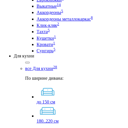
14
Выкатные
5
Аккордеоны
8
Аккордеоны металлокаркас
2
Клик-кляк
5
Тахта
1
Кушетки
1
Кровати
5
Сунгирь
Для кухни
28
все Для кухни
По ширине дивана:
до 150 см
180..220 см