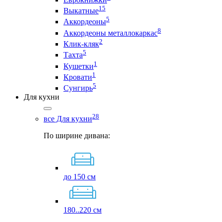
15
Выкатные
5
Аккордеоны
8
Аккордеоны металлокаркас
2
Клик-кляк
5
Тахта
1
Кушетки
1
Кровати
5
Сунгирь
Для кухни
28
все Для кухни
По ширине дивана:
до 150 см
180..220 см