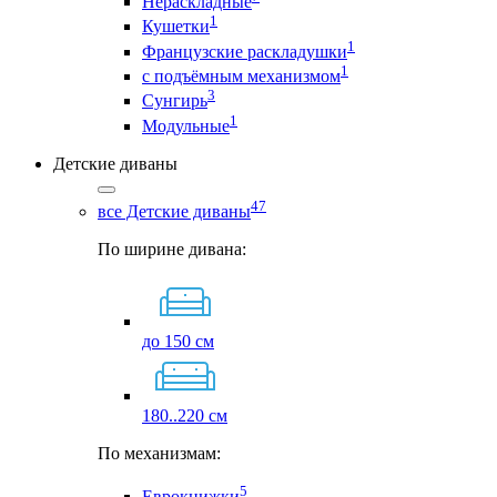
Нераскладные
1
Кушетки
1
Французские раскладушки
1
с подъёмным механизмом
3
Сунгирь
1
Модульные
Детские диваны
47
все Детские диваны
По ширине дивана:
до 150 см
180..220 см
По механизмам:
5
Еврокнижки