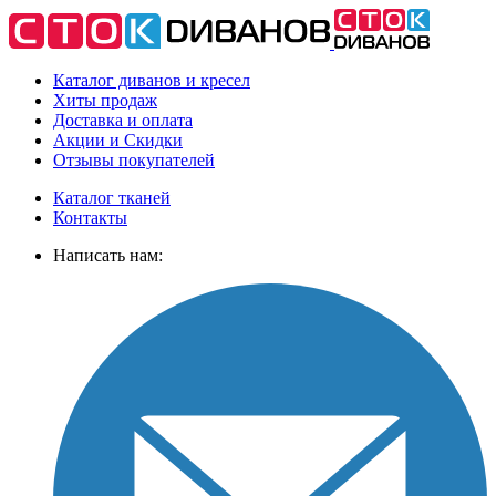
Каталог диванов и кресел
Хиты
продаж
Доставка
и оплата
Акции
и Скидки
Отзывы
покупателей
Каталог тканей
Контакты
Написать нам: