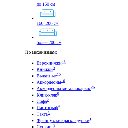
до 150 см
160..200 см
более 200 см
По механизмам:
43
Еврокнижки
9
Книжки
15
Выкатные
10
Аккордеоны
26
Аккордеоны металлокаркас
9
Клик-кляк
2
Софа
4
Пантограф
3
Тахта
1
Французские раскладушки
9
Сунгирь