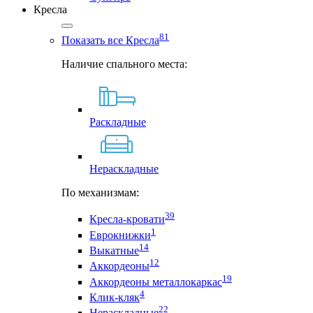
Кресла
81
Показать все Кресла
Наличие спального места:
Раскладные
Нераскладные
По механизмам:
39
Кресла-кровати
1
Еврокнижки
14
Выкатные
12
Аккордеоны
19
Аккордеоны металлокаркас
4
Клик-кляк
22
Нераскладные