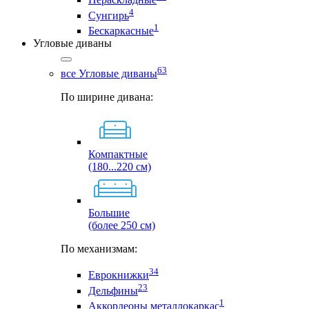
4
Сунгирь
1
Бескаркасные
Угловые диваны
63
все Угловые диваны
По ширине дивана:
Компактные
(180...220 см)
Большие
(более 250 см)
По механизмам:
34
Еврокнижки
23
Дельфины
1
Аккордеоны металлокаркас