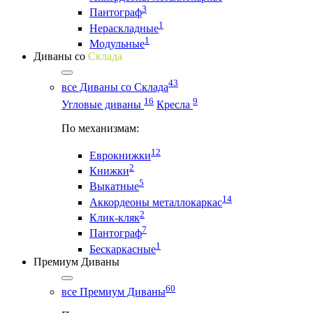
3
Пантограф
1
Нераскладные
1
Модульные
Диваны со
Склада
43
все Диваны со Склада
16
9
Угловые диваны
Кресла
По механизмам:
12
Еврокнижки
2
Книжки
5
Выкатные
14
Аккордеоны металлокаркас
2
Клик-кляк
7
Пантограф
1
Бескаркасные
Премиум Диваны
60
все Премиум Диваны