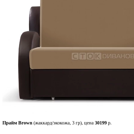
Прайм Brown
(жаккард/экокожа, 3 гр),
цена
30199
р.