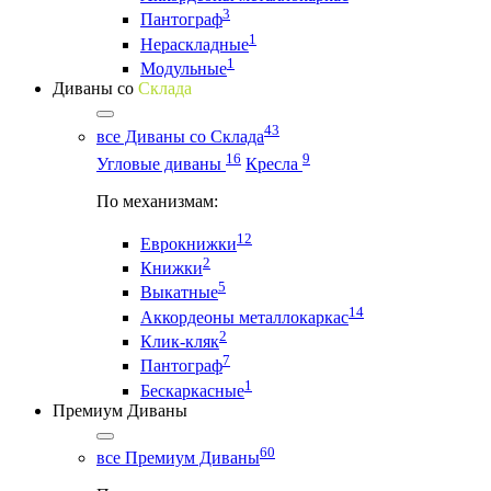
3
Пантограф
1
Нераскладные
1
Модульные
Диваны со
Склада
43
все Диваны со Склада
16
9
Угловые диваны
Кресла
По механизмам:
12
Еврокнижки
2
Книжки
5
Выкатные
14
Аккордеоны металлокаркас
2
Клик-кляк
7
Пантограф
1
Бескаркасные
Премиум Диваны
60
все Премиум Диваны