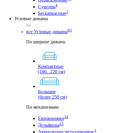
4
Сунгирь
1
Бескаркасные
Угловые диваны
63
все Угловые диваны
По ширине дивана:
Компактные
(180...220 см)
Большие
(более 250 см)
По механизмам:
34
Еврокнижки
23
Дельфины
1
Аккордеоны металлокаркас