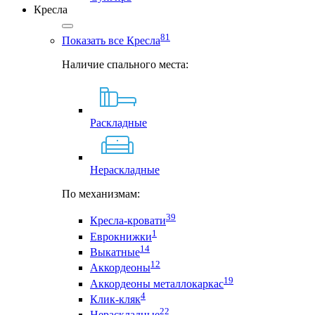
Кресла
81
Показать все Кресла
Наличие спального места:
Раскладные
Нераскладные
По механизмам:
39
Кресла-кровати
1
Еврокнижки
14
Выкатные
12
Аккордеоны
19
Аккордеоны металлокаркас
4
Клик-кляк
22
Нераскладные