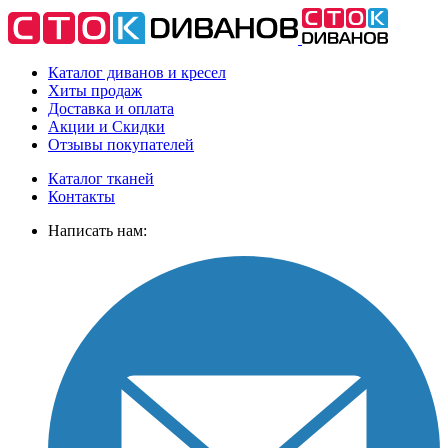
Каталог диванов и кресел
Хиты
продаж
Доставка
и оплата
Акции
и Скидки
Отзывы
покупателей
Каталог тканей
Контакты
Написать нам: