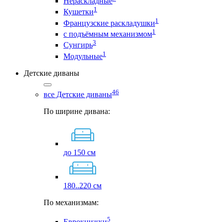
Нераскладные
1
Кушетки
1
Французские раскладушки
1
с подъёмным механизмом
3
Сунгирь
1
Модульные
Детские диваны
46
все Детские диваны
По ширине дивана:
до 150 см
180..220 см
По механизмам:
5
Еврокнижки