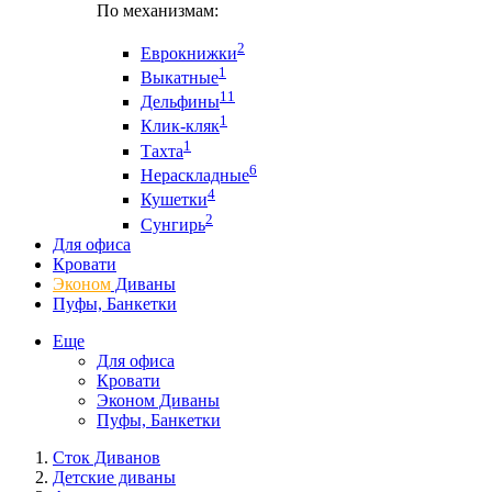
По механизмам:
2
Еврокнижки
1
Выкатные
11
Дельфины
1
Клик-кляк
1
Тахта
6
Нераскладные
4
Кушетки
2
Сунгирь
Для офиса
Кровати
Эконом
Диваны
Пуфы, Банкетки
Еще
Для офиса
Кровати
Эконом Диваны
Пуфы, Банкетки
Сток Диванов
Детские диваны