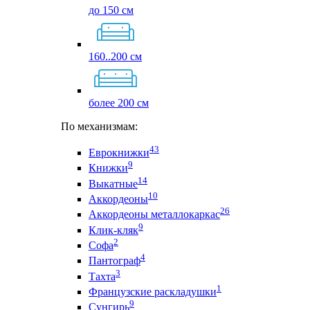
до 150 см
160..200 см
более 200 см
По механизмам:
43
Еврокнижки
9
Книжки
14
Выкатные
10
Аккордеоны
26
Аккордеоны металлокаркас
9
Клик-кляк
2
Софа
4
Пантограф
3
Тахта
1
Французские раскладушки
9
Сунгирь