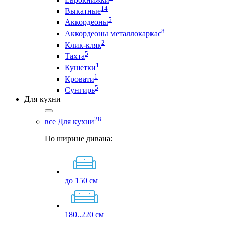
14
Выкатные
5
Аккордеоны
8
Аккордеоны металлокаркас
2
Клик-кляк
5
Тахта
1
Кушетки
1
Кровати
5
Сунгирь
Для кухни
28
все Для кухни
По ширине дивана:
до 150 см
180..220 см