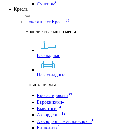
9
Сунгирь
Кресла
81
Показать все Кресла
Наличие спального места:
Раскладные
Нераскладные
По механизмам:
39
Кресла-кровати
1
Еврокнижки
14
Выкатные
12
Аккордеоны
19
Аккордеоны металлокаркас
4
Клик-кляк