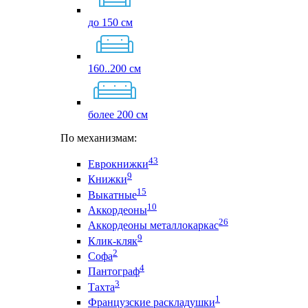
до 150 см
160..200 см
более 200 см
По механизмам:
43
Еврокнижки
9
Книжки
15
Выкатные
10
Аккордеоны
26
Аккордеоны металлокаркас
9
Клик-кляк
2
Софа
4
Пантограф
3
Тахта
1
Французские раскладушки