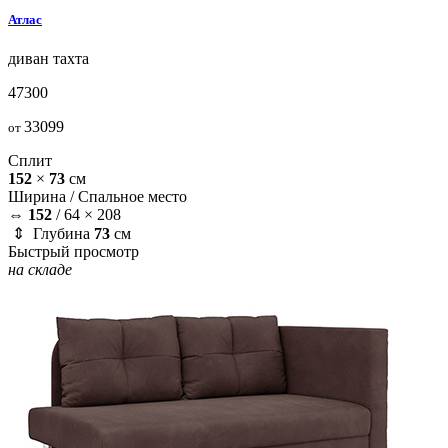
Атлас
диван
тахта
47300
33099
от
Сплит
152
×
73
см
Ширина /
Спальное место
⇔
152
/
64 × 208
⇕ Глубина
73
см
Быстрый просмотр
на складе