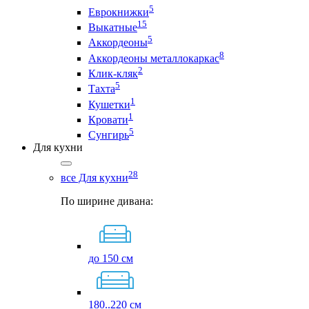
5
Еврокнижки
15
Выкатные
5
Аккордеоны
8
Аккордеоны металлокаркас
2
Клик-кляк
5
Тахта
1
Кушетки
1
Кровати
5
Сунгирь
Для кухни
28
все Для кухни
По ширине дивана:
до 150 см
180..220 см