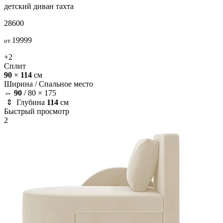
детский диван
тахта
28600
19999
от
+2
Сплит
90
×
114
см
Ширина /
Спальное место
⇔
90
/
80 × 175
⇕ Глубина
114
см
Быстрый просмотр
2