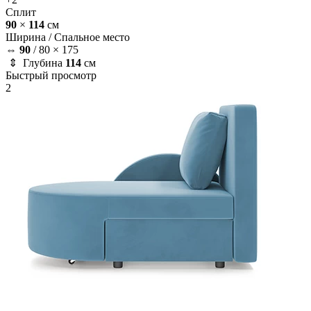
Сплит
90
×
114
см
Ширина /
Спальное место
⇔
90
/
80 × 175
⇕ Глубина
114
см
Быстрый просмотр
2