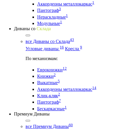
1
Аккордеоны металлокаркас
3
Пантограф
1
Нераскладные
1
Модульные
Диваны со
Склада
43
все Диваны со Склада
16
9
Угловые диваны
Кресла
По механизмам:
12
Еврокнижки
2
Книжки
5
Выкатные
14
Аккордеоны металлокаркас
2
Клик-кляк
7
Пантограф
1
Бескаркасные
Премиум Диваны
60
все Премиум Диваны