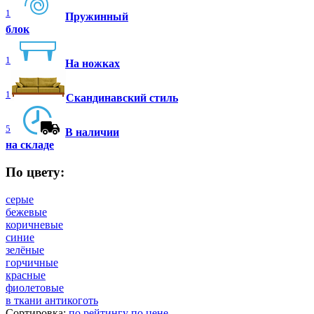
1
Пружинный
блок
1
На ножках
1
Скандинавский стиль
5
В наличии
на складе
По цвету:
серые
бежевые
коричневые
синие
зелёные
горчичные
красные
фиолетовые
в ткани антикоготь
Сортировка:
по рейтингу
по цене