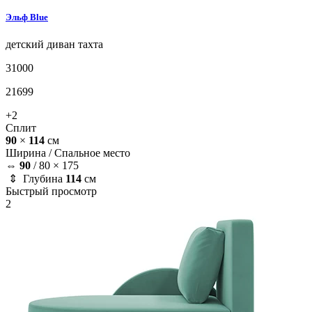
Эльф
Blue
детский диван
тахта
31000
21699
+2
Сплит
90
×
114
см
Ширина /
Спальное место
⇔
90
/
80 × 175
⇕ Глубина
114
см
Быстрый просмотр
2