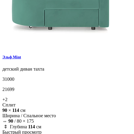
Эльф
Mint
детский диван
тахта
31000
21699
+2
Сплит
90
×
114
см
Ширина /
Спальное место
⇔
90
/
80 × 175
⇕ Глубина
114
см
Быстрый просмотр