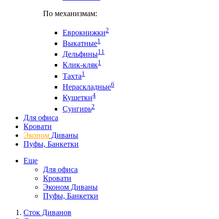
По механизмам:
2
Еврокнижки
1
Выкатные
11
Дельфины
1
Клик-кляк
1
Тахта
6
Нераскладные
4
Кушетки
2
Сунгирь
Для офиса
Кровати
Эконом
Диваны
Пуфы, Банкетки
Еще
Для офиса
Кровати
Эконом Диваны
Пуфы, Банкетки
Сток Диванов