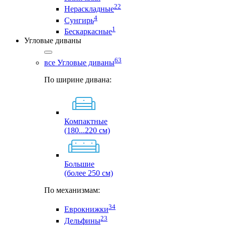
22
Нераскладные
4
Сунгирь
1
Бескаркасные
Угловые диваны
63
все Угловые диваны
По ширине дивана:
Компактные
(180...220 см)
Большие
(более 250 см)
По механизмам:
34
Еврокнижки
23
Дельфины