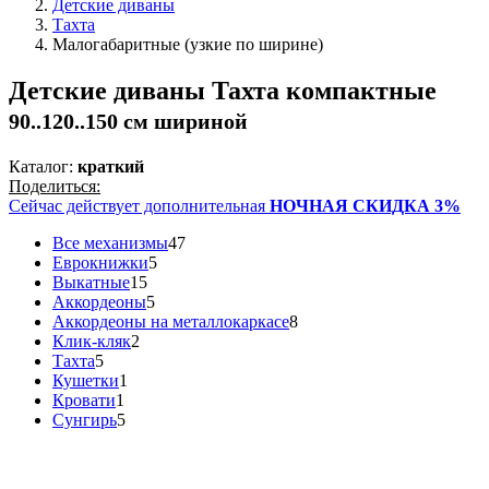
Детские диваны
Тахта
Малогабаритные (узкие по ширине)
Детские диваны Тахта компактные
90..120..150 см шириной
Каталог:
краткий
Поделиться:
Сейчас действует дополнительная
НОЧНАЯ СКИДКА 3%
Все механизмы
47
Еврокнижки
5
Выкатные
15
Аккордеоны
5
Аккордеоны на металлокаркасе
8
Клик-кляк
2
Тахта
5
Кушетки
1
Кровати
1
Сунгирь
5