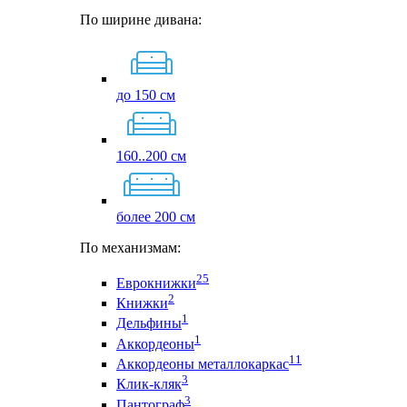
По ширине дивана:
до 150 см
160..200 см
более 200 см
По механизмам:
25
Еврокнижки
2
Книжки
1
Дельфины
1
Аккордеоны
11
Аккордеоны металлокаркас
3
Клик-кляк
3
Пантограф