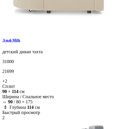
Эльф
Milk
детский диван
тахта
31000
21699
+2
Сплит
90
×
114
см
Ширина /
Спальное место
⇔
90
/
80 × 175
⇕ Глубина
114
см
Быстрый просмотр
2