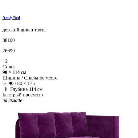
Эльф
Red
детский диван
тахта
38100
26699
+2
Сплит
90
×
114
см
Ширина /
Спальное место
⇔
90
/
80 × 175
⇕ Глубина
114
см
Быстрый просмотр
на складе