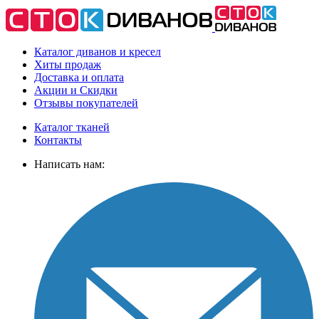
Каталог диванов и кресел
Хиты
продаж
Доставка
и оплата
Акции
и Скидки
Отзывы
покупателей
Каталог тканей
Контакты
Написать нам: