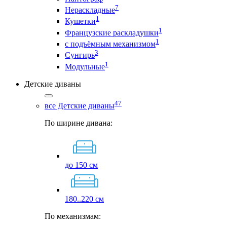
7
Нераскладные
1
Кушетки
1
Французские раскладушки
1
с подъёмным механизмом
3
Сунгирь
1
Модульные
Детские диваны
47
все Детские диваны
По ширине дивана:
до 150 см
180..220 см
По механизмам: