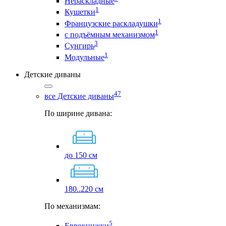
Нераскладные
1
Кушетки
1
Французские раскладушки
1
с подъёмным механизмом
3
Сунгирь
1
Модульные
Детские диваны
47
все Детские диваны
По ширине дивана:
до 150 см
180..220 см
По механизмам:
5
Еврокнижки