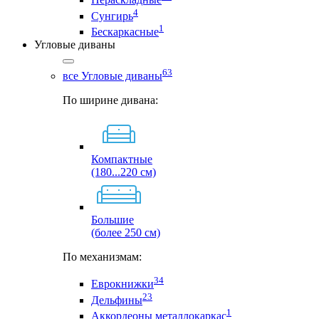
4
Сунгирь
1
Бескаркасные
Угловые диваны
63
все Угловые диваны
По ширине дивана:
Компактные
(180...220 см)
Большие
(более 250 см)
По механизмам:
34
Еврокнижки
23
Дельфины
1
Аккордеоны металлокаркас