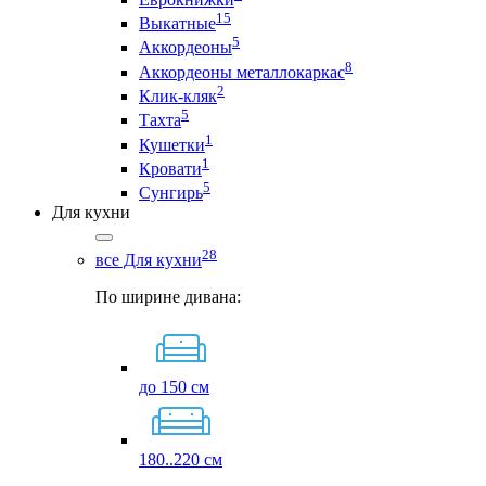
15
Выкатные
5
Аккордеоны
8
Аккордеоны металлокаркас
2
Клик-кляк
5
Тахта
1
Кушетки
1
Кровати
5
Сунгирь
Для кухни
28
все Для кухни
По ширине дивана:
до 150 см
180..220 см