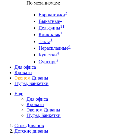
По механизмам:
2
Еврокнижки
1
Выкатные
11
Дельфины
1
Клик-кляк
1
Тахта
6
Нераскладные
4
Кушетки
2
Сунгирь
Для офиса
Кровати
Эконом
Диваны
Пуфы, Банкетки
Еще
Для офиса
Кровати
Эконом Диваны
Пуфы, Банкетки
Сток Диванов
Детские диваны