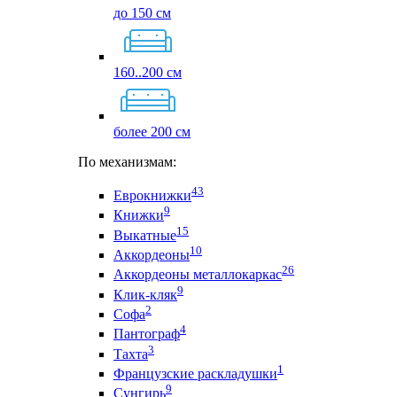
до 150 см
160..200 см
более 200 см
По механизмам:
43
Еврокнижки
9
Книжки
15
Выкатные
10
Аккордеоны
26
Аккордеоны металлокаркас
9
Клик-кляк
2
Софа
4
Пантограф
3
Тахта
1
Французские раскладушки
9
Сунгирь