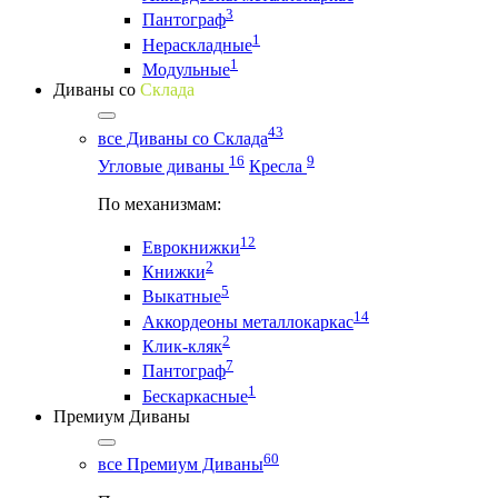
3
Пантограф
1
Нераскладные
1
Модульные
Диваны со
Склада
43
все Диваны со Склада
16
9
Угловые диваны
Кресла
По механизмам:
12
Еврокнижки
2
Книжки
5
Выкатные
14
Аккордеоны металлокаркас
2
Клик-кляк
7
Пантограф
1
Бескаркасные
Премиум Диваны
60
все Премиум Диваны