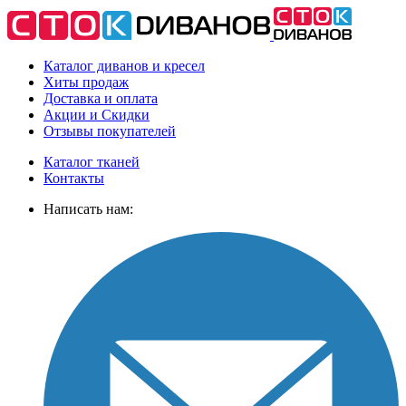
Каталог диванов и кресел
Хиты
продаж
Доставка
и оплата
Акции
и Скидки
Отзывы
покупателей
Каталог тканей
Контакты
Написать нам: