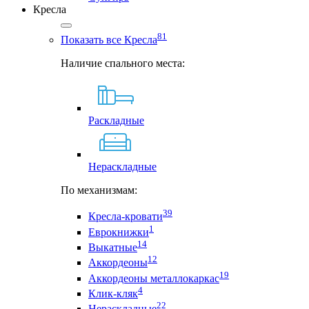
Кресла
81
Показать все Кресла
Наличие спального места:
Раскладные
Нераскладные
По механизмам:
39
Кресла-кровати
1
Еврокнижки
14
Выкатные
12
Аккордеоны
19
Аккордеоны металлокаркас
4
Клик-кляк
22
Нераскладные