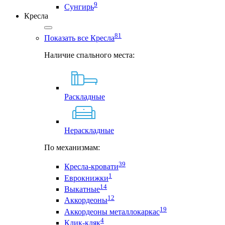
9
Сунгирь
Кресла
81
Показать все Кресла
Наличие спального места:
Раскладные
Нераскладные
По механизмам:
39
Кресла-кровати
1
Еврокнижки
14
Выкатные
12
Аккордеоны
19
Аккордеоны металлокаркас
4
Клик-кляк