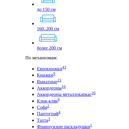
до 150 см
160..200 см
более 200 см
По механизмам:
43
Еврокнижки
9
Книжки
15
Выкатные
10
Аккордеоны
26
Аккордеоны металлокаркас
9
Клик-кляк
2
Софа
4
Пантограф
3
Тахта
1
Французские раскладушки