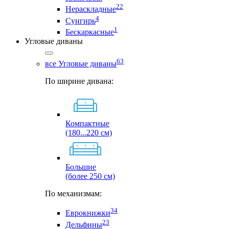
22
Нераскладные
4
Сунгирь
1
Бескаркасные
Угловые диваны
63
все Угловые диваны
По ширине дивана:
Компактные
(180...220 см)
Большие
(более 250 см)
По механизмам:
34
Еврокнижки
23
Дельфины