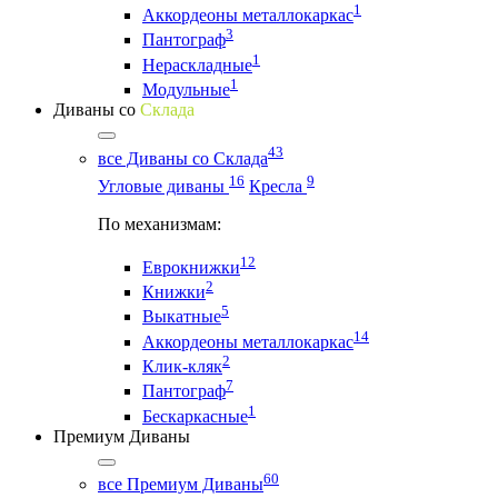
1
Аккордеоны металлокаркас
3
Пантограф
1
Нераскладные
1
Модульные
Диваны со
Склада
43
все Диваны со Склада
16
9
Угловые диваны
Кресла
По механизмам:
12
Еврокнижки
2
Книжки
5
Выкатные
14
Аккордеоны металлокаркас
2
Клик-кляк
7
Пантограф
1
Бескаркасные
Премиум Диваны
60
все Премиум Диваны