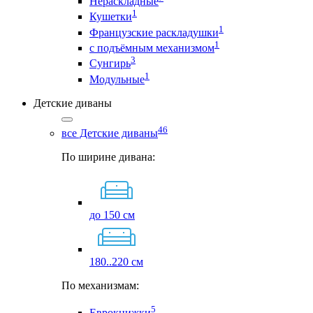
Нераскладные
1
Кушетки
1
Французские раскладушки
1
с подъёмным механизмом
3
Сунгирь
1
Модульные
Детские диваны
46
все Детские диваны
По ширине дивана:
до 150 см
180..220 см
По механизмам:
5
Еврокнижки