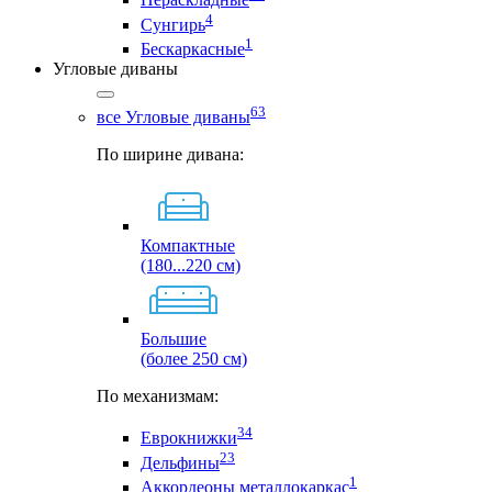
4
Сунгирь
1
Бескаркасные
Угловые диваны
63
все Угловые диваны
По ширине дивана:
Компактные
(180...220 см)
Большие
(более 250 см)
По механизмам:
34
Еврокнижки
23
Дельфины
1
Аккордеоны металлокаркас