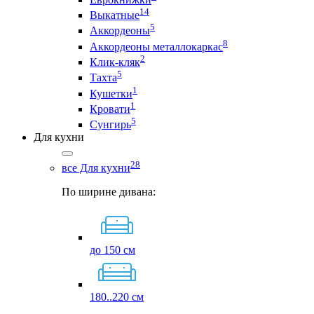
14
Выкатные
5
Аккордеоны
8
Аккордеоны металлокаркас
2
Клик-кляк
5
Тахта
1
Кушетки
1
Кровати
5
Сунгирь
Для кухни
28
все Для кухни
По ширине дивана:
до 150 см
180..220 см