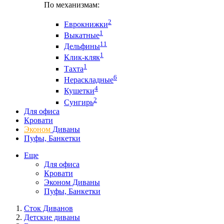
По механизмам:
2
Еврокнижки
1
Выкатные
11
Дельфины
1
Клик-кляк
1
Тахта
6
Нераскладные
4
Кушетки
2
Сунгирь
Для офиса
Кровати
Эконом
Диваны
Пуфы, Банкетки
Еще
Для офиса
Кровати
Эконом Диваны
Пуфы, Банкетки
Сток Диванов
Детские диваны