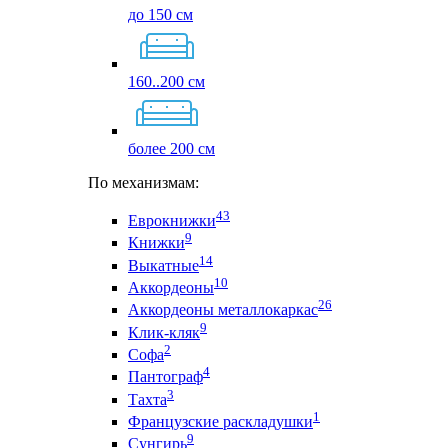
до 150 см
160..200 см
более 200 см
По механизмам:
43
Еврокнижки
9
Книжки
14
Выкатные
10
Аккордеоны
26
Аккордеоны металлокаркас
9
Клик-кляк
2
Софа
4
Пантограф
3
Тахта
1
Французские раскладушки
9
Сунгирь