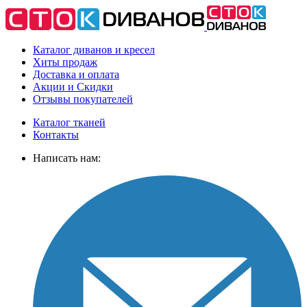
Каталог диванов и кресел
Хиты
продаж
Доставка
и оплата
Акции
и Скидки
Отзывы
покупателей
Каталог тканей
Контакты
Написать нам: