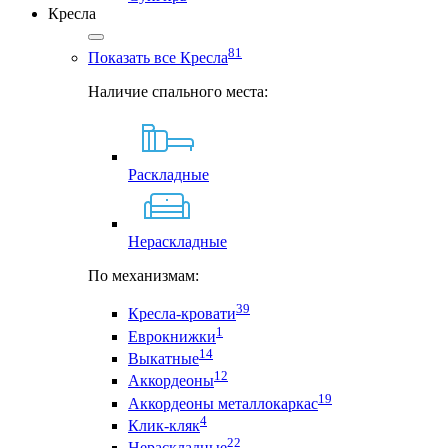
Кресла
81
Показать все Кресла
Наличие спального места:
Раскладные
Нераскладные
По механизмам:
39
Кресла-кровати
1
Еврокнижки
14
Выкатные
12
Аккордеоны
19
Аккордеоны металлокаркас
4
Клик-кляк
22
Нераскладные