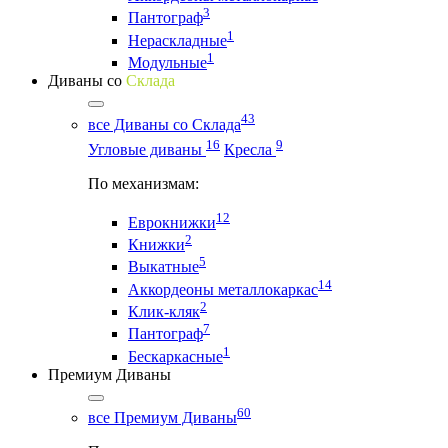
3
Пантограф
1
Нераскладные
1
Модульные
Диваны со
Склада
43
все Диваны со Склада
16
9
Угловые диваны
Кресла
По механизмам:
12
Еврокнижки
2
Книжки
5
Выкатные
14
Аккордеоны металлокаркас
2
Клик-кляк
7
Пантограф
1
Бескаркасные
Премиум Диваны
60
все Премиум Диваны