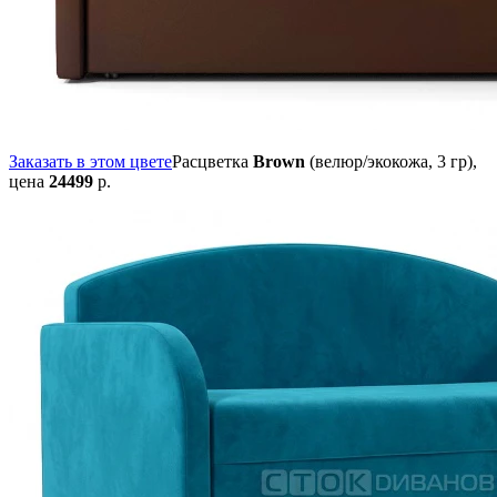
Заказать в этом цвете
Расцветка
Brown
(велюр/экокожа, 3 гр),
цена
24499
р.