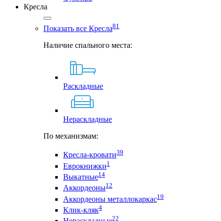
Кресла
81
Показать все Кресла
Наличие спального места:
Раскладные
Нераскладные
По механизмам:
39
Кресла-кровати
1
Еврокнижки
14
Выкатные
12
Аккордеоны
19
Аккордеоны металлокаркас
4
Клик-кляк
22
Нераскладные