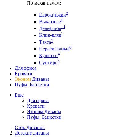
По механизмам:
2
Еврокнижки
1
Выкатные
11
Дельфины
1
Клик-кляк
1
Тахта
6
Нераскладные
4
Кушетки
2
Сунгирь
Для офиса
Кровати
Эконом
Диваны
Пуфы, Банкетки
Еще
Для офиса
Кровати
Эконом Диваны
Пуфы, Банкетки
Сток Диванов
Детские диваны