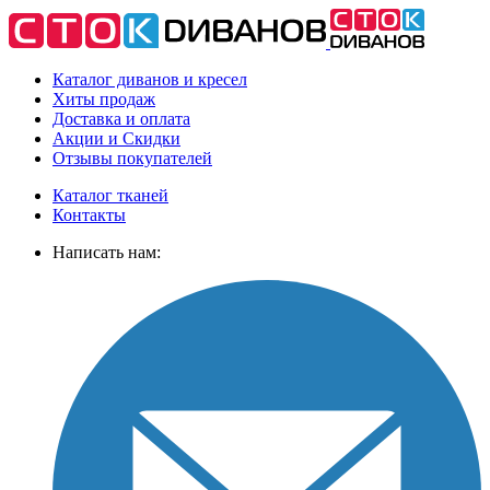
Каталог диванов и кресел
Хиты
продаж
Доставка
и оплата
Акции
и Скидки
Отзывы
покупателей
Каталог тканей
Контакты
Написать нам: