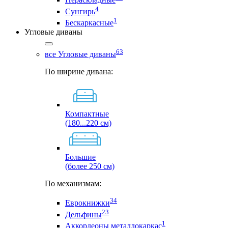
4
Сунгирь
1
Бескаркасные
Угловые диваны
63
все Угловые диваны
По ширине дивана:
Компактные
(180...220 см)
Большие
(более 250 см)
По механизмам:
34
Еврокнижки
23
Дельфины
1
Аккордеоны металлокаркас