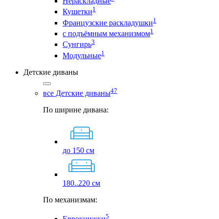
Нераскладные
1
Кушетки
1
Французские раскладушки
1
с подъёмным механизмом
3
Сунгирь
1
Модульные
Детские диваны
47
все Детские диваны
По ширине дивана:
до 150 см
180..220 см
По механизмам:
5
Еврокнижки