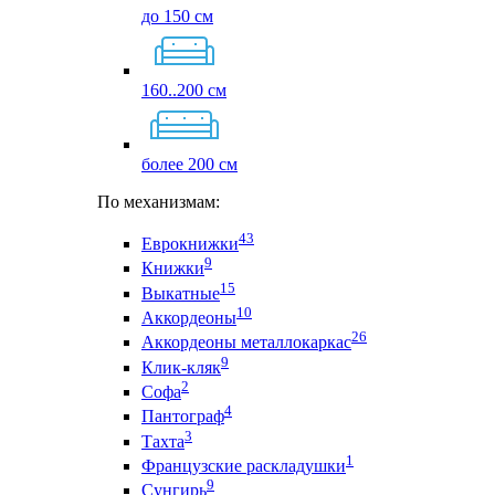
до 150 см
160..200 см
более 200 см
По механизмам:
43
Еврокнижки
9
Книжки
15
Выкатные
10
Аккордеоны
26
Аккордеоны металлокаркас
9
Клик-кляк
2
Софа
4
Пантограф
3
Тахта
1
Французские раскладушки
9
Сунгирь