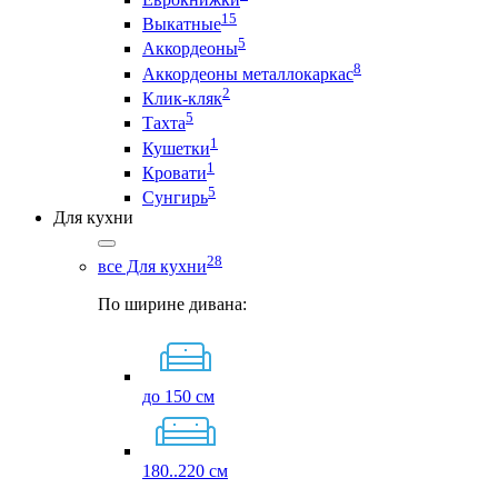
15
Выкатные
5
Аккордеоны
8
Аккордеоны металлокаркас
2
Клик-кляк
5
Тахта
1
Кушетки
1
Кровати
5
Сунгирь
Для кухни
28
все Для кухни
По ширине дивана:
до 150 см
180..220 см