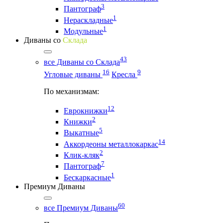
3
Пантограф
1
Нераскладные
1
Модульные
Диваны со
Склада
43
все Диваны со Склада
16
9
Угловые диваны
Кресла
По механизмам:
12
Еврокнижки
2
Книжки
5
Выкатные
14
Аккордеоны металлокаркас
2
Клик-кляк
7
Пантограф
1
Бескаркасные
Премиум Диваны
60
все Премиум Диваны