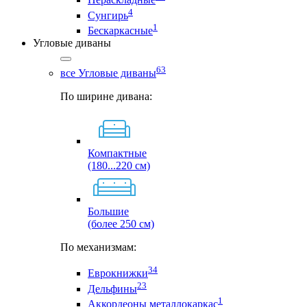
4
Сунгирь
1
Бескаркасные
Угловые диваны
63
все Угловые диваны
По ширине дивана:
Компактные
(180...220 см)
Большие
(более 250 см)
По механизмам:
34
Еврокнижки
23
Дельфины
1
Аккордеоны металлокаркас