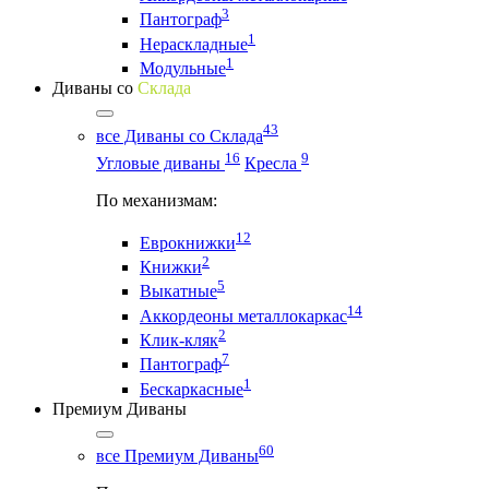
3
Пантограф
1
Нераскладные
1
Модульные
Диваны со
Склада
43
все Диваны со Склада
16
9
Угловые диваны
Кресла
По механизмам:
12
Еврокнижки
2
Книжки
5
Выкатные
14
Аккордеоны металлокаркас
2
Клик-кляк
7
Пантограф
1
Бескаркасные
Премиум Диваны
60
все Премиум Диваны