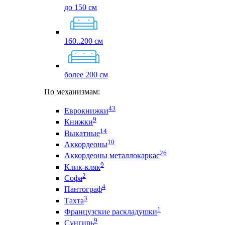
до 150 см
160..200 см
более 200 см
По механизмам:
43
Еврокнижки
9
Книжки
14
Выкатные
10
Аккордеоны
26
Аккордеоны металлокаркас
9
Клик-кляк
2
Софа
4
Пантограф
3
Тахта
1
Французские раскладушки
9
Сунгирь