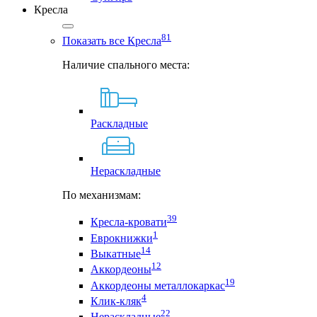
Кресла
81
Показать все Кресла
Наличие спального места:
Раскладные
Нераскладные
По механизмам:
39
Кресла-кровати
1
Еврокнижки
14
Выкатные
12
Аккордеоны
19
Аккордеоны металлокаркас
4
Клик-кляк
22
Нераскладные